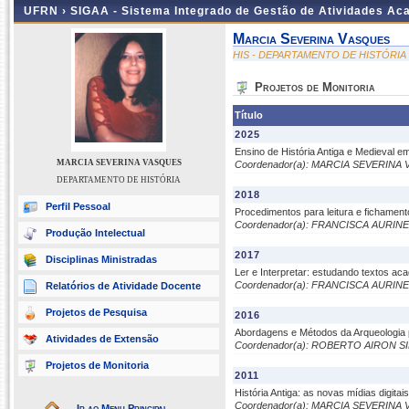
UFRN ›
SIGAA - Sistema Integrado de Gestão de Atividades A
Marcia Severina Vasques
HIS - DEPARTAMENTO DE HISTÓRIA
Projetos de Monitoria
Título
2025
Ensino de História Antiga e Medieval e
MARCIA SEVERINA VASQUES
Coordenador(a): MARCIA SEVERINA
DEPARTAMENTO DE HISTÓRIA
2018
Perfil Pessoal
Procedimentos para leitura e fichamento
Coordenador(a): FRANCISCA AURIN
Produção Intelectual
2017
Disciplinas Ministradas
Ler e Interpretar: estudando textos ac
Coordenador(a): FRANCISCA AURIN
Relatórios de Atividade Docente
Projetos de Pesquisa
2016
Abordagens e Métodos da Arqueologia 
Atividades de Extensão
Coordenador(a): ROBERTO AIRON SI
Projetos de Monitoria
2011
História Antiga: as novas mídias digita
Coordenador(a): MARCIA SEVERINA
Ir ao Menu Principal