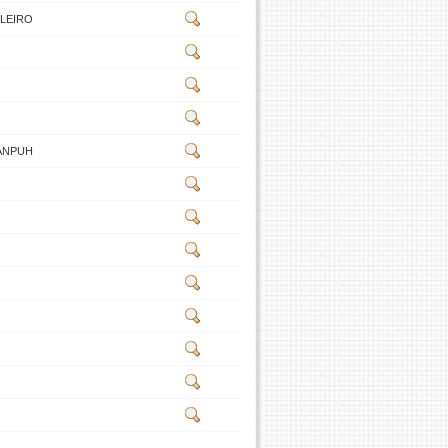
ILEIRO
a ANPUH