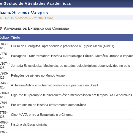
de Gestão de Atividades Acadêmicas
arcia Severina Vasques
IS - DEPARTAMENTO DE HISTÓRIA
Atividades de Extensão que Coordena
ódigo
Título
R030-
Curso de Hieróglifos: aprendendo e praticando o Egípcio Médio (Nível I)
025
V476-
Paisagens Transformadas: História e Arqueologia Pública, Memória Urbana e Impact
025
V1074-
Jornada Eclesiologias Medievais: os estudos eclesiológicos desenvolvidos no país
025
V963-
Relações de gênero no Mundo Antigo
025
R466-
A História Antiga e o Oriente: o ensino e a pesquisa no Brasil
025
V1060-
Diga-me teu prompt e te direi quem és: a medievalística em tempos IAs Generativas
025
V794-
Por um ensino de História efetivamente democrático
024
J756-
Cine-MAAT: entre a Egiptologia e o Cinema
023
R093-
História da Escandinávia
022
J365-