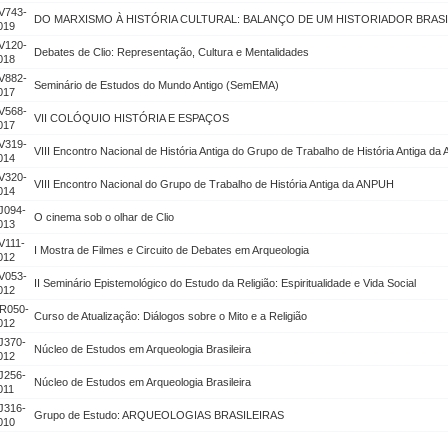
V743-
DO MARXISMO À HISTÓRIA CULTURAL: BALANÇO DE UM HISTORIADOR BRAS
019
V120-
Debates de Clio: Representação, Cultura e Mentalidades
018
V882-
Seminário de Estudos do Mundo Antigo (SemEMA)
017
V568-
VII COLÓQUIO HISTÓRIA E ESPAÇOS
017
V319-
VIII Encontro Nacional de História Antiga do Grupo de Trabalho de História Antiga d
014
V320-
VIII Encontro Nacional do Grupo de Trabalho de História Antiga da ANPUH
014
J094-
O cinema sob o olhar de Clio
013
V111-
I Mostra de Filmes e Circuito de Debates em Arqueologia
012
V053-
II Seminário Epistemológico do Estudo da Religião: Espiritualidade e Vida Social
012
R050-
Curso de Atualização: Diálogos sobre o Mito e a Religião
012
J370-
Núcleo de Estudos em Arqueologia Brasileira
012
J256-
Núcleo de Estudos em Arqueologia Brasileira
011
J316-
Grupo de Estudo: ARQUEOLOGIAS BRASILEIRAS
010