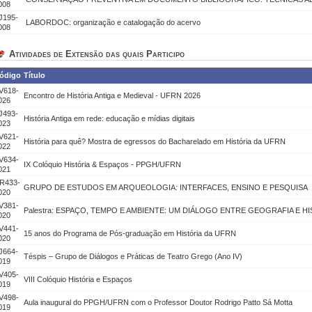
008
J195-
LABORDOC: organização e catalogação do acervo
008
Atividades de Extensão das quais Participo
ódigo
Título
V618-
Encontro de História Antiga e Medieval - UFRN 2026
026
J493-
História Antiga em rede: educação e mídias digitais
023
V621-
História para quê? Mostra de egressos do Bacharelado em História da UFRN
022
V634-
IX Colóquio História & Espaços - PPGH/UFRN
021
R433-
GRUPO DE ESTUDOS EM ARQUEOLOGIA: INTERFACES, ENSINO E PESQUISA
020
V381-
Palestra: ESPAÇO, TEMPO E AMBIENTE: UM DIÁLOGO ENTRE GEOGRAFIA E H
020
V441-
15 anos do Programa de Pós-graduação em História da UFRN
020
J664-
Téspis – Grupo de Diálogos e Práticas de Teatro Grego (Ano IV)
019
V405-
VIII Colóquio História e Espaços
019
V498-
Aula inaugural do PPGH/UFRN com o Professor Doutor Rodrigo Patto Sá Motta
019