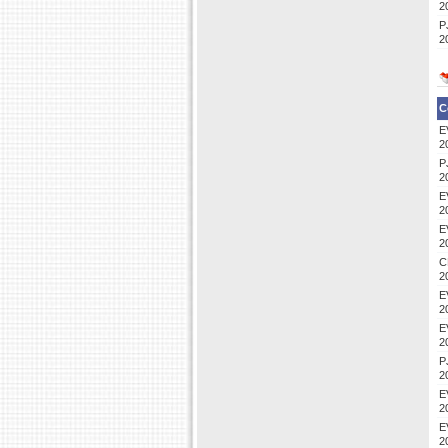
2
P
2
C
E
2
P
2
E
2
E
2
C
2
E
2
E
2
P
2
E
2
E
2