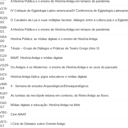
A História Pública e o ensino de História Antiga em tempos de pandemia
022
V176-
IV Colóquio de Egiptologia Latino-americana/IV Conferencia de Egiptología Latinoame
022
R225-
O Cavaleiro da Lua e suas múltiplas facetas: diálogos entre a cultura pop e a Egiptol
022
J089-
A História Pública e o ensino de História Antiga em tempos de pandemia
021
J453-
História Pública: as mídias digitais e o ensino de História Antiga
020
J714-
Téspis – Grupo de Diálogos e Práticas de Teatro Grego (Ano V)
020
J123-
MAAT: História Antiga e mídias digitais
019
V1120-
Os Antigos e os Modernos: o ensino de História Antiga e os usos do passado
019
J473-
História Antiga lúdica: jogos educativos e mídias digitais
018
V468-
II - Semana de estudos Arqueológicos/Etnoaqueológicos
018
R187-
As tumbas da necrópole tebana em contexto, do Reino Antigo ao Novo.
018
J342-
Mídias digitais e educação: História Antiga na Web
017
V361-
Cine-MAAT
017
V571-
I Ciclo de Debates sobre Oriente Antigo
017