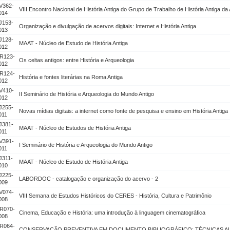
V362-
VIII Encontro Nacional de História Antiga do Grupo de Trabalho de História Antiga 
014
J153-
Organização e divulgação de acervos digitais: Internet e História Antiga
013
J128-
MAAT - Núcleo de Estudo de História Antiga
012
R123-
Os celtas antigos: entre História e Arqueologia
012
R124-
História e fontes literárias na Roma Antiga
012
V410-
II Seminário de História e Arqueologia do Mundo Antigo
012
J255-
Novas mídias digitais: a internet como fonte de pesquisa e ensino em História Antiga
011
J381-
MAAT - Núcleo de Estudos de História Antiga
011
V391-
I Seminário de História e Arqueologia do Mundo Antigo
011
J311-
MAAT - Núcleo de Estudo de História Antiga
010
J225-
LABORDOC - catalogação e organização do acervo - 2
009
V074-
VIII Semana de Estudos Históricos do CERES - História, Cultura e Patrimônio
008
R070-
Cinema, Educação e História: uma introdução à linguagem cinematográfica
008
R064-
CONSERVAÇÃO PREVENTIVA EM DOCUMENTO BIBLIOGRÁFICO: TÉCNICAS A