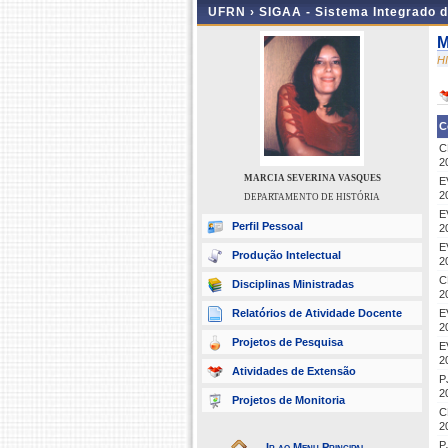
UFRN ›
SIGAA - Sistema Integrado 
M
H
C
C
2
MARCIA SEVERINA VASQUES
E
2
DEPARTAMENTO DE HISTÓRIA
E
Perfil Pessoal
2
E
Produção Intelectual
2
C
Disciplinas Ministradas
2
Relatórios de Atividade Docente
E
2
Projetos de Pesquisa
E
2
Atividades de Extensão
P
2
Projetos de Monitoria
C
2
P
Ir ao Menu Principal