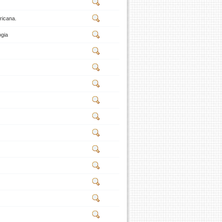
ricana.
ogia