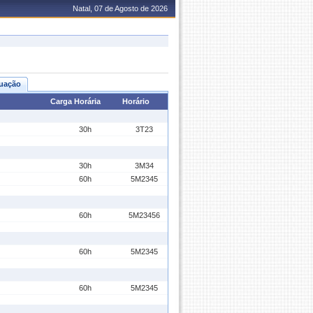
Natal, 07 de Agosto de 2026
uação
Carga Horária
Horário
30h
3T23
30h
3M34
60h
5M2345
60h
5M23456
60h
5M2345
60h
5M2345