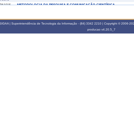
PA1015
METODOLOGIA DA PESQUISA E COMUNICAÇÃO CIENTÍFICA
021.2
PA1020
SISTEMAS DE PRODUÇÃO SUSTENTÁVEIS EM OVINOCULTURA
SIGAA | Superintendência de Tecnologia da Informação - (84) 3342 2210 | Copyright © 2006-2026
producao
v4.20.5_7
020.1
PA1020
SISTEMAS DE PRODUÇÃO SUSTENTÁVEIS EM OVINOCULTURA
019.2
PA1020
SISTEMAS DE PRODUÇÃO SUSTENTÁVEIS EM OVINOCULTURA
018.2
PA1020
SISTEMAS DE PRODUÇÃO SUSTENTÁVEIS EM OVINOCULTURA
017.2
PA1020
SISTEMAS DE PRODUÇÃO SUSTENTÁVEIS EM OVINOCULTURA