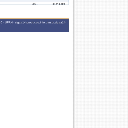
60h
5M23456
60h
6T2345
 - UFRN - sigaa14-producao.info.ufrn.br.sigaa14-
60h
2N123
60h
6M3456
60h
5T2345
60h
6M2345