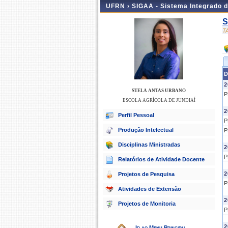
UFRN ›
SIGAA - Sistema Integrado 
S
T
D
2
STELA ANTAS URBANO
P
ESCOLA AGRÍCOLA DE JUNDIAÍ
2
Perfil Pessoal
P
Produção Intelectual
P
Disciplinas Ministradas
2
P
Relatórios de Atividade Docente
2
Projetos de Pesquisa
P
Atividades de Extensão
2
Projetos de Monitoria
P
2
Ir ao Menu Principal