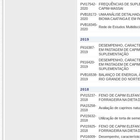
PVI17542-
FREQUÊNCIAS DE SUPL
2020
CAPIM-MASSAI
PVB18172-
UMA ANÁLISE DETALHAD
2020
BIOMA CAATINGA E EM 
PVB18345-
Rede de Estudos Multidisc
2020
2019
DESEMPENHO, CARACTE
PII16387-
EM PASTAGEM DE CAPIM
2019
SUPLEMENTAÇÃO
DESEMPENHO, CARACTE
PII16420-
EM PASTAGEM DE CAPIM
2019
SUPLEMENTAÇÃO
PVB16538-
BALANÇO DE ENERGIA, 
2019
RIO GRANDE DO NORTE
2018
PVI15237-
FENO DE CAPIM ELEFA
2018
FORRAGEIRA NA DIETA 
PIA15258-
Avaliação de caprinos natu
2018
PVI15632-
Utilização de torta de sem
2018
PVI15925-
FENO DE CAPIM ELEFA
2018
FORRAGEIRA NA DIETA 
PVI16009-
Desempenho, característic