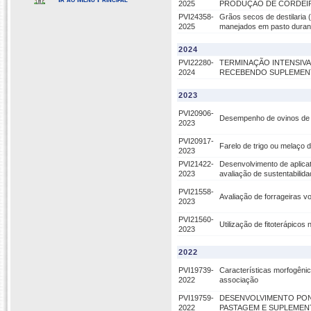
2025
PRODUÇÃO DE CORDEI
PVI24358-
Grãos secos de destilaria
2025
manejados em pasto durant
2024
PVI22280-
TERMINAÇÃO INTENSIVA
2024
RECEBENDO SUPLEMENT
2023
PVI20906-
Desempenho de ovinos de c
2023
PVI20917-
Farelo de trigo ou melaço 
2023
PVI21422-
Desenvolvimento de aplica
2023
avaliação de sustentabilid
PVI21558-
Avaliação de forrageiras v
2023
PVI21560-
Utilização de fitoterápico
2023
2022
PVI19739-
Características morfogênica
2022
associação
PVI19759-
DESENVOLVIMENTO POND
2022
PASTAGEM E SUPLEMEN