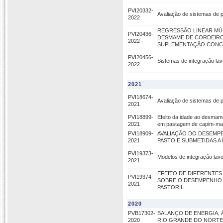
PVI20332-
Avaliação de sistemas de p
2022
REGRESSÃO LINEAR MÚ
PVI20436-
DESMAME DE CORDEIRO
2022
SUPLEMENTAÇÃO CON
PVI20456-
Sistemas de integração lav
2022
2021
PVI18674-
Avaliação de sistemas de p
2021
PVI18899-
Efeito da idade ao desmam
2021
em pastagem de capim-ma
PVI18909-
AVALIAÇÃO DO DESEMP
2021
PASTO E SUBMETIDAS A
PVI19373-
Modelos de integração lavo
2021
EFEITO DE DIFERENTE
PVI19374-
SOBRE O DESEMPENHO 
2021
PASTORIL
2020
PVB17302-
BALANÇO DE ENERGIA, 
2020
RIO GRANDE DO NORTE