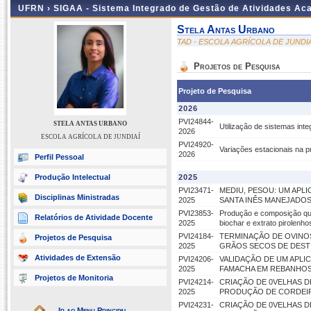
UFRN ›
SIGAA - Sistema Integrado de Gestão de Atividades A
Stela Antas Urbano
TAD - ESCOLA AGRÍCOLA DE JUNDIA
Projetos de Pesquisa
Projeto de Pesquisa
2026
PVI24844-
STELA ANTAS URBANO
Utilização de sistemas in
2026
ESCOLA AGRÍCOLA DE JUNDIAÍ
PVI24920-
Variações estacionais na p
2026
Perfil Pessoal
Produção Intelectual
2025
PVI23471-
MEDIU, PESOU: UM APL
Disciplinas Ministradas
2025
SANTA INÊS MANEJADO
PVI23853-
Produção e composição qu
Relatórios de Atividade Docente
2025
biochar e extrato pirolenho
PVI24184-
TERMINAÇÃO DE OVINOS
Projetos de Pesquisa
2025
GRÃOS SECOS DE DESTI
Atividades de Extensão
PVI24206-
VALIDAÇÃO DE UM APLI
2025
FAMACHA EM REBANHOS
Projetos de Monitoria
PVI24214-
CRIAÇÃO DE 0VELHAS DE
2025
PRODUÇÃO DE CORDEI
PVI24231-
CRIAÇÃO DE 0VELHAS DE
Ir ao Menu Principal