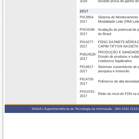
2018
durante prova de ganho de
2017
PII13854-
Sistema de Monitoramento e
2017
Modalidade Leite (PAA-Leit
PVI14196-
Avaliação do potencial de 
2017
do Brasil
PII14277-
FENO DA PARTE AÉREA DA
2017
CAPIM TIFTON NA DIET
PRODUÇÃO E SANIDADE DE
PVA14528-
Estudo de produtos e subpr
2017
criadouros legalizados.
PII14617-
Sistemas sustentáveis de p
2017
pesquisa e extensão
PII14730-
Polímeros de alta densidade
2017
PVI14761-
Efeito do nível de FDN na 
2017
SIGAA | Superintendência de Tecnologia da Informação - (84) 3342 2210 