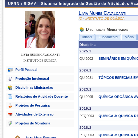
UFRN ›
SIGAA - Sistema Integrado de Gestão de Atividades A
Livia Nunes Cavalcanti
IQ - INSTITUTO DE QUÍMICA
Disciplinas Ministradas
Infantil
Fundamental
Médio
Disciplina
2025.2
LIVIA NUNES CAVALCANTI
QUI2002
SEMINÁRIOS EM QUÍMIC
INSTITUTO DE QUÍMICA
Perfil Pessoal
2024.1
QUI2081
TÓPICOS ESPECIAIS E
Produção Intelectual
Disciplinas Ministradas
2023.1
Relatórios de Atividade Docente
QUI2005
QUÍMICA ORGÂNICA A
Projetos de Pesquisa
2019.2
Atividades de Extensão
PFQ0003
QUÍMICA 3: QUÍMICA D
Projetos de Monitoria
2018.2
PFQ0003
QUÍMICA 3: QUÍMICA D
Ir ao Menu Principal