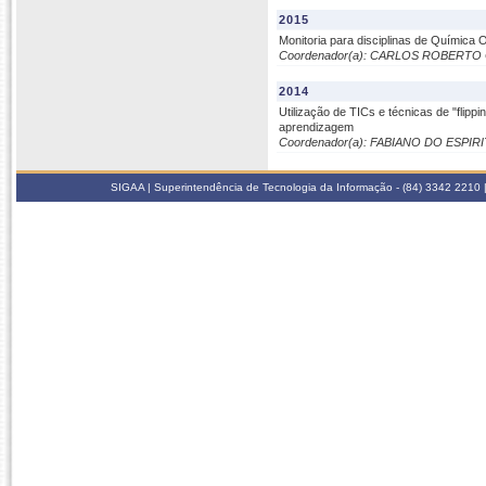
2015
Monitoria para disciplinas de Química 
Coordenador(a): CARLOS ROBERTO
2014
Utilização de TICs e técnicas de "flip
aprendizagem
Coordenador(a): FABIANO DO ESP
SIGAA | Superintendência de Tecnologia da Informação - (84) 3342 2210 