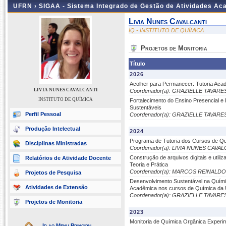
UFRN ›
SIGAA - Sistema Integrado de Gestão de Atividades A
Livia Nunes Cavalcanti
IQ - INSTITUTO DE QUÍMICA
Projetos de Monitoria
Título
2026
Acolher para Permanecer: Tutoria Ac
LIVIA NUNES CAVALCANTI
Coordenador(a): GRAZIELLE TAVAR
INSTITUTO DE QUÍMICA
Fortalecimento do Ensino Presencial e
Sustentáveis
Perfil Pessoal
Coordenador(a): GRAZIELLE TAVAR
Produção Intelectual
2024
Programa de Tutoria dos Cursos de Qu
Disciplinas Ministradas
Coordenador(a): LIVIA NUNES CAVA
Construção de arquivos digitais e util
Relatórios de Atividade Docente
Teoria e Prática
Coordenador(a): MARCOS REINALDO
Projetos de Pesquisa
Desenvolvimento Sustentável na Químic
Atividades de Extensão
Acadêmica nos cursos de Química da U
Coordenador(a): GRAZIELLE TAVAR
Projetos de Monitoria
2023
Monitoria de Química Orgânica Experim
Ir ao Menu Principal