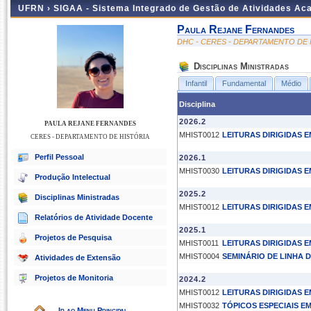
UFRN ›
SIGAA - Sistema Integrado de Gestão de Atividades A
Paula Rejane Fernandes
DHC - CERES - DEPARTAMENTO DE 
Disciplinas Ministradas
Infantil
Fundamental
Médio
Disciplina
2026.2
PAULA REJANE FERNANDES
MHIST0012
LEITURAS DIRIGIDAS 
CERES - DEPARTAMENTO DE HISTÓRIA
Perfil Pessoal
2026.1
MHIST0030
LEITURAS DIRIGIDAS E
Produção Intelectual
2025.2
Disciplinas Ministradas
MHIST0012
LEITURAS DIRIGIDAS 
Relatórios de Atividade Docente
2025.1
Projetos de Pesquisa
MHIST0011
LEITURAS DIRIGIDAS 
MHIST0004
SEMINÁRIO DE LINHA D
Atividades de Extensão
Projetos de Monitoria
2024.2
MHIST0012
LEITURAS DIRIGIDAS 
MHIST0032
TÓPICOS ESPECIAIS EM
Ir ao Menu Principal