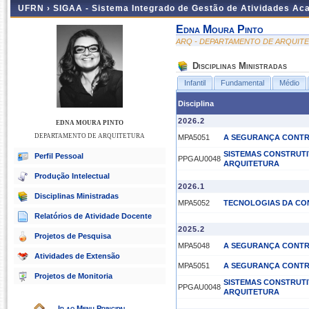
UFRN ›
SIGAA - Sistema Integrado de Gestão de Atividades A
Edna Moura Pinto
ARQ - DEPARTAMENTO DE ARQUIT
Disciplinas Ministradas
Infantil
Fundamental
Médio
Disciplina
2026.2
EDNA MOURA PINTO
DEPARTAMENTO DE ARQUITETURA
MPA5051
A SEGURANÇA CONTR
SISTEMAS CONSTRUTI
Perfil Pessoal
PPGAU0048
ARQUITETURA
Produção Intelectual
2026.1
Disciplinas Ministradas
MPA5052
TECNOLOGIAS DA C
Relatórios de Atividade Docente
2025.2
Projetos de Pesquisa
MPA5048
A SEGURANÇA CONTR
Atividades de Extensão
MPA5051
A SEGURANÇA CONTR
Projetos de Monitoria
SISTEMAS CONSTRUTI
PPGAU0048
ARQUITETURA
Ir ao Menu Principal