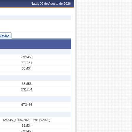
Natal, 09 de Agosto de 2026
uação
7M3456
7T1234
35M34
35M56
2N1234
6T3456
6M345 (11/07/2025 - 29/08/2025)
35M34
7M3456