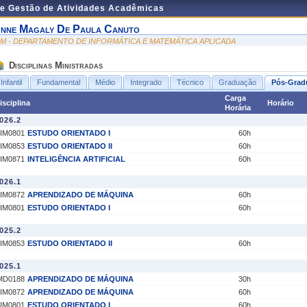
de Gestão de Atividades Acadêmicas
nne Magaly De Paula Canuto
IM - DEPARTAMENTO DE INFORMÁTICA E MATEMÁTICA APLICADA
Disciplinas Ministradas
Infantil
Fundamental
Médio
Integrado
Técnico
Graduação
Pós-Grad
Carga
isciplina
Horário
Horária
026.2
IM0801
ESTUDO ORIENTADO I
60h
IM0853
ESTUDO ORIENTADO II
60h
IM0871
INTELIGÊNCIA ARTIFICIAL
60h
026.1
IM0872
APRENDIZADO DE MÁQUINA
60h
IM0801
ESTUDO ORIENTADO I
60h
025.2
IM0853
ESTUDO ORIENTADO II
60h
025.1
MD0188
APRENDIZADO DE MÁQUINA
30h
IM0872
APRENDIZADO DE MÁQUINA
60h
IM0801
ESTUDO ORIENTADO I
60h