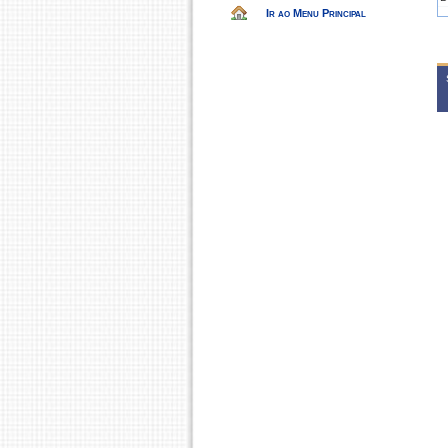
Ir ao Menu Principal
2
I
D
2
I
D
D
2
D
2
I
D
2
D
D
2
D