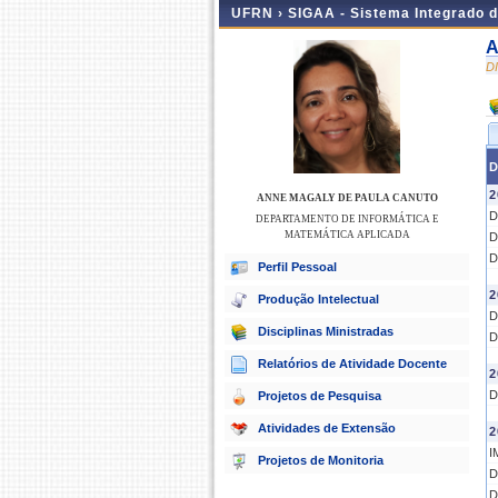
UFRN ›
SIGAA - Sistema Integrado 
A
D
D
2
ANNE MAGALY DE PAULA CANUTO
D
DEPARTAMENTO DE INFORMÁTICA E
MATEMÁTICA APLICADA
D
D
Perfil Pessoal
2
Produção Intelectual
D
Disciplinas Ministradas
D
Relatórios de Atividade Docente
2
D
Projetos de Pesquisa
Atividades de Extensão
2
I
Projetos de Monitoria
D
D