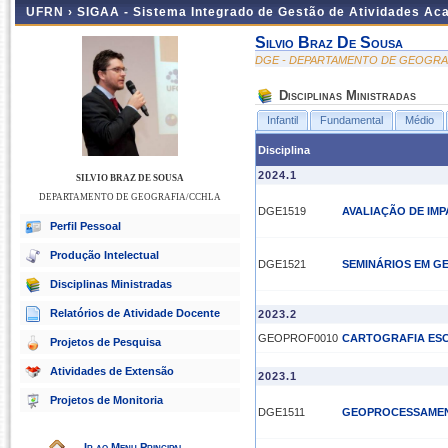
UFRN ›
SIGAA - Sistema Integrado de Gestão de Atividades A
Silvio Braz De Sousa
DGE - DEPARTAMENTO DE GEOGRA
Disciplinas Ministradas
Infantil
Fundamental
Médio
Disciplina
2024.1
SILVIO BRAZ DE SOUSA
DEPARTAMENTO DE GEOGRAFIA/CCHLA
DGE1519
AVALIAÇÃO DE IMP
Perfil Pessoal
Produção Intelectual
DGE1521
SEMINÁRIOS EM G
Disciplinas Ministradas
Relatórios de Atividade Docente
2023.2
GEOPROF0010
CARTOGRAFIA ES
Projetos de Pesquisa
Atividades de Extensão
2023.1
Projetos de Monitoria
DGE1511
GEOPROCESSAMEN
Ir ao Menu Principal