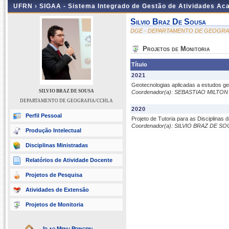
UFRN ›
SIGAA - Sistema Integrado de Gestão de Atividades A
Silvio Braz De Sousa
DGE - DEPARTAMENTO DE GEOGRA
Projetos de Monitoria
Título
2021
Geotecnologias aplicadas a estudos g
SILVIO BRAZ DE SOUSA
Coordenador(a): SEBASTIAO MILTON
DEPARTAMENTO DE GEOGRAFIA/CCHLA
2020
Perfil Pessoal
Projeto de Tutoria para as Disciplinas
Coordenador(a): SILVIO BRAZ DE S
Produção Intelectual
Disciplinas Ministradas
Relatórios de Atividade Docente
Projetos de Pesquisa
Atividades de Extensão
Projetos de Monitoria
Ir ao Menu Principal