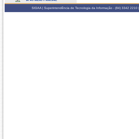
SIGAA | Superintendência de Tecnologia da Informação - (84) 3342 2210 