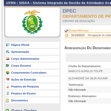
UFRN ›
SIGAA - Sistema Integrado de Gestão de Atividades A
DPEC
DEPARTAMENTO DE PR
CENTRO DE EDUCAÇÃO
Últimas Notícias
31/10/2023
Divulgação do edit
Página Oficial
Apresentação Do Departamen
Apresentação
Corpo Administrativo
Corpo Docente
Chefia do Departamento:
MARCOS AURELIO FELIPE
Componentes Curriculares
ALEXANDRE DA SILVA AGUIAR
Ações de Extensão
Telefone(s):
Projetos de Pesquisa
Não informado
Projetos de Ensino
Endereço Alternativo:
Documentos
Não informado
Outras Opções