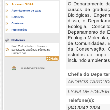
O Departamento de
Acessar o SIGAA
cursos de graduaç
Agendamento de salas
Biológicas, Engenh
Bolsistas
disso, o Departa
Contatos
Ecologia, Conce
Publicações
Departamento de E
Ecologia Molecular,
Notícias
de Comunidades, E
Prof. Carlos Roberto Fonseca
da Conservação, G
participa de audiência pública na
Câmara dos ...
estudos ao longo 
incluindo ambientes
Ir ao Menu Principal
Chefia do Departa
ANDROS TAROUC
LIANA DE FIGUE
Telefone(s):
(84) 3342-2334