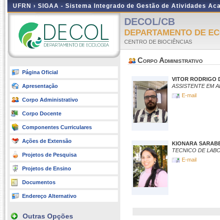
UFRN ›
SIGAA - Sistema Integrado de Gestão de Atividades A
DECOL/CB
DEPARTAMENTO DE EC
CENTRO DE BIOCIÊNCIAS
Corpo Administrativo
Página Oficial
VITOR RODRIGO 
Apresentação
ASSISTENTE EM 
E-mail
Corpo Administrativo
Corpo Docente
Componentes Curriculares
Ações de Extensão
KIONARA SARABEL
TECNICO DE LAB
Projetos de Pesquisa
E-mail
Projetos de Ensino
Documentos
Endereço Alternativo
Outras Opções