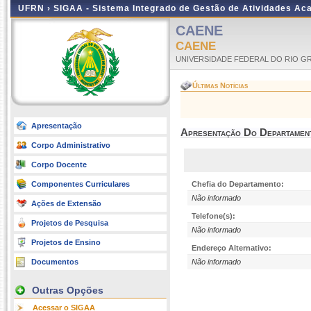
UFRN ›
SIGAA - Sistema Integrado de Gestão de Atividades A
CAENE
CAENE
UNIVERSIDADE FEDERAL DO RIO G
Últimas Notícias
Apresentação
Apresentação Do Departamen
Corpo Administrativo
Corpo Docente
Componentes Curriculares
Chefia do Departamento:
Não informado
Ações de Extensão
Telefone(s):
Projetos de Pesquisa
Não informado
Projetos de Ensino
Endereço Alternativo:
Documentos
Não informado
Outras Opções
Acessar o SIGAA