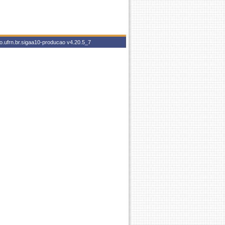
o.ufrn.br.sigaa10-producao
v4.20.5_7