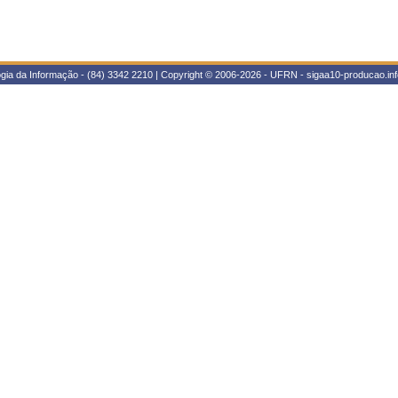
gia da Informação - (84) 3342 2210 | Copyright © 2006-2026 - UFRN - sigaa10-producao.inf