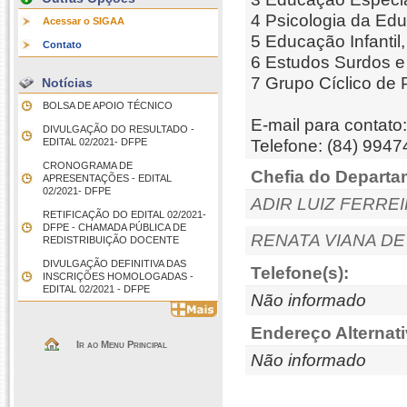
4 Psicologia da Ed
Acessar o SIGAA
5 Educação Infantil,
Contato
6 Estudos Surdos 
7 Grupo Cíclico de
Notícias
BOLSA DE APOIO TÉCNICO
E-mail para contat
DIVULGAÇÃO DO RESULTADO -
EDITAL 02/2021- DFPE
Telefone: (84) 994
CRONOGRAMA DE
Chefia do Departa
APRESENTAÇÕES - EDITAL
02/2021- DFPE
ADIR LUIZ FERRE
RETIFICAÇÃO DO EDITAL 02/2021-
DFPE - CHAMADA PÚBLICA DE
RENATA VIANA D
REDISTRIBUIÇÃO DOCENTE
DIVULGAÇÃO DEFINITIVA DAS
Telefone(s):
INSCRIÇÕES HOMOLOGADAS -
EDITAL 02/2021 - DFPE
Não informado
Endereço Alternati
Ir ao Menu Principal
Não informado