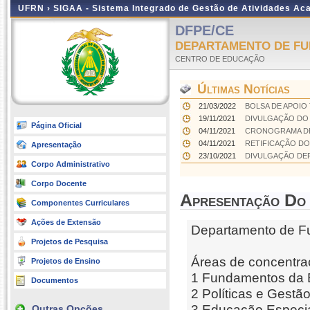
UFRN ›
SIGAA - Sistema Integrado de Gestão de Atividades A
DFPE/CE
DEPARTAMENTO DE FU
CENTRO DE EDUCAÇÃO
Últimas Notícias
21/03/2022
BOLSA DE APOIO
19/11/2021
DIVULGAÇÃO DO R
Página Oficial
04/11/2021
CRONOGRAMA DE 
04/11/2021
RETIFICAÇÃO DO 
Apresentação
23/10/2021
DIVULGAÇÃO DEFI
Corpo Administrativo
Corpo Docente
Apresentação Do
Componentes Curriculares
Ações de Extensão
Departamento de F
Projetos de Pesquisa
Áreas de concentra
Projetos de Ensino
1 Fundamentos da 
Documentos
2 Políticas e Gestã
3 Educação Especia
Outras Opções