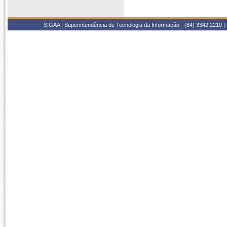
SIGAA | Superintendência de Tecnologia da Informação - (84) 3342 2210 