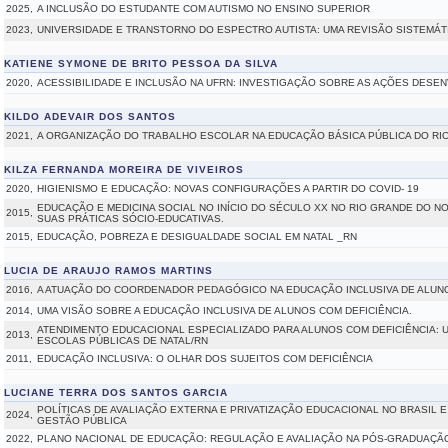
2025,
A INCLUSÃO DO ESTUDANTE COM AUTISMO NO ENSINO SUPERIOR
2023,
UNIVERSIDADE E TRANSTORNO DO ESPECTRO AUTISTA: UMA REVISÃO SISTEMÁT
KATIENE SYMONE DE BRITO PESSOA DA SILVA
2020,
ACESSIBILIDADE E INCLUSÃO NA UFRN: INVESTIGAÇÃO SOBRE AS AÇÕES DESEN
KILDO ADEVAIR DOS SANTOS
2021,
A ORGANIZAÇÃO DO TRABALHO ESCOLAR NA EDUCAÇÃO BÁSICA PÚBLICA DO RI
KILZA FERNANDA MOREIRA DE VIVEIROS
2020,
HIGIENISMO E EDUCAÇÃO: NOVAS CONFIGURAÇÕES A PARTIR DO COVID- 19
EDUCAÇÃO E MEDICINA SOCIAL NO INÍCIO DO SÉCULO XX NO RIO GRANDE DO NO
2015,
SUAS PRÁTICAS SÓCIO-EDUCATIVAS.
2015,
EDUCAÇÃO, POBREZA E DESIGUALDADE SOCIAL EM NATAL _RN
LUCIA DE ARAUJO RAMOS MARTINS
2016,
A ATUAÇÃO DO COORDENADOR PEDAGÓGICO NA EDUCAÇÃO INCLUSIVA DE ALUNO
2014,
UMA VISÃO SOBRE A EDUCAÇÃO INCLUSIVA DE ALUNOS COM DEFICIÊNCIA.
ATENDIMENTO EDUCACIONAL ESPECIALIZADO PARA ALUNOS COM DEFICIÊNCIA: 
2013,
ESCOLAS PÚBLICAS DE NATAL/RN
2011,
EDUCAÇÃO INCLUSIVA: O OLHAR DOS SUJEITOS COM DEFICIÊNCIA
LUCIANE TERRA DOS SANTOS GARCIA
POLÍTICAS DE AVALIAÇÃO EXTERNA E PRIVATIZAÇÃO EDUCACIONAL NO BRASIL 
2024,
GESTÃO PÚBLICA
2022,
PLANO NACIONAL DE EDUCAÇÃO: REGULAÇÃO E AVALIAÇÃO NA PÓS-GRADUAÇÃ