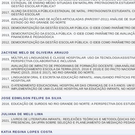
2019,
ESTADUAL DE ENSINO MÉDIO SITUADAS EM NATAL/RN: PROTAGONISTA ESTUDAN
GESTÃO ESCOLAR PÚBLICA?
ALUNO DA ESCOLA PÚBLICA ESTADUAL DE NATAL: PROTAGONISTA ESTUDANTIL 
2017,
GESTÃO ESCOLAR
AVALIAÇÃO DO PLANO DE AÇÕES ARTICULADAS (PAR/2007-2011): ANÁLISE DE S
2016,
ESTADO DO RIO GRANDE DO NORTE
2013,
DEMOCRATIZAÇÃO DA GESTÃO ESCOLAR PÚBLICA: O IDEB COMO PARÂMETRO DE
DEMOCRATIZAÇÃO DA ESCOLA PÚBLICA: O IDEB COMO PARÂMETRO DE AVALIAÇÃO
2013,
FINANCEIRA E PEDAGÓGICA
2012,
DEMOCRATIZAÇÃO DA GESTÃO ESCOLAR PÚBLICA: O IDEB COMO PARÂMETRO DE
JACYENE MELO DE OLIVEIRA ARAUJO
MÚLTIPLAS LINGUAGENS E CLASSE HOSPITALAR: USO DA TECNOLOGIA ASSISTIV
2023,
PERSPECTIVA COLABORATIVA E INCLUSIVA
AVALIAÇÃO DE IMPACTO DE PROGRAMAS DE FORMAÇÃO DOCENTE: UMA ANÁLISE 
2020,
APERFEIÇOAMENTO ESCOLA DA TERRA (2015, 2016 E 2018) E DO PACTO NACIONA
PNAIC (2015, 2016 E 2017), NO RIO GRANDE DO NORTE.
LINGUAGEM ORAL E ESCRITA NA EDUCAÇÃO INFANTIL: ANALISANDO PRÁTICAS 
2017,
HOSPITALAR
O ATENDIMENTO EDUCACIONAL HOSPITALAR DAS CRIANÇAS DE 0 A 5 ANOS: UM 
2013,
IMPLEMENTAÇÃO DE UMA CLASSE HOSPITALAR NA EDUCAÇÃO INFANTIL NO HOSPE
JOSE EDMILSON FELIPE DA SILVA
2016,
EDUCAÇÃO DE SURDOS NO RIO GRANDE DO NORTE: A PERSPECTIVA DOS ESTU
JULIANA DE MELO LIMA
LIVROS DE LITERATURA INFANTIL: REFLEXÕES TEÓRICAS E METODOLÓGICAS D
2021,
PRESENCIAL DA UFRN SOBRE SELEÇÃO E PLANEJAMENTO DA MEDIAÇÃO PEDAG
KATIA REGINA LOPES COSTA