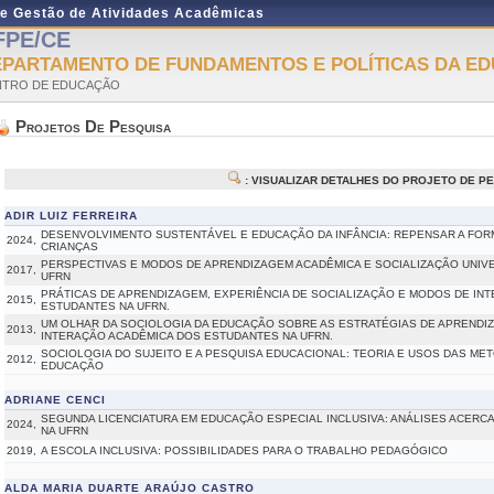
de Gestão de Atividades Acadêmicas
FPE/CE
EPARTAMENTO DE FUNDAMENTOS E POLÍTICAS DA E
NTRO DE EDUCAÇÃO
Projetos De Pesquisa
: VISUALIZAR DETALHES DO PROJETO DE P
ADIR LUIZ FERREIRA
DESENVOLVIMENTO SUSTENTÁVEL E EDUCAÇÃO DA INFÂNCIA: REPENSAR A FOR
2024,
CRIANÇAS
PERSPECTIVAS E MODOS DE APRENDIZAGEM ACADÊMICA E SOCIALIZAÇÃO UNIV
2017,
UFRN
PRÁTICAS DE APRENDIZAGEM, EXPERIÊNCIA DE SOCIALIZAÇÃO E MODOS DE IN
2015,
ESTUDANTES NA UFRN.
UM OLHAR DA SOCIOLOGIA DA EDUCAÇÃO SOBRE AS ESTRATÉGIAS DE APRENDI
2013,
INTERAÇÃO ACADÊMICA DOS ESTUDANTES NA UFRN.
SOCIOLOGIA DO SUJEITO E A PESQUISA EDUCACIONAL: TEORIA E USOS DAS M
2012,
EDUCAÇÃO
ADRIANE CENCI
SEGUNDA LICENCIATURA EM EDUCAÇÃO ESPECIAL INCLUSIVA: ANÁLISES ACERC
2024,
NA UFRN
2019,
A ESCOLA INCLUSIVA: POSSIBILIDADES PARA O TRABALHO PEDAGÓGICO
ALDA MARIA DUARTE ARAÚJO CASTRO