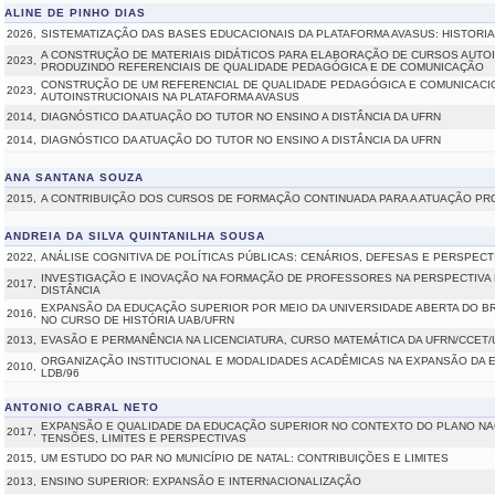
ALINE DE PINHO DIAS
2026,
SISTEMATIZAÇÃO DAS BASES EDUCACIONAIS DA PLATAFORMA AVASUS: HISTORI
A CONSTRUÇÃO DE MATERIAIS DIDÁTICOS PARA ELABORAÇÃO DE CURSOS AUTOI
2023,
PRODUZINDO REFERENCIAIS DE QUALIDADE PEDAGÓGICA E DE COMUNICAÇÃO
CONSTRUÇÃO DE UM REFERENCIAL DE QUALIDADE PEDAGÓGICA E COMUNICACI
2023,
AUTOINSTRUCIONAIS NA PLATAFORMA AVASUS
2014,
DIAGNÓSTICO DA ATUAÇÃO DO TUTOR NO ENSINO A DISTÂNCIA DA UFRN
2014,
DIAGNÓSTICO DA ATUAÇÃO DO TUTOR NO ENSINO A DISTÂNCIA DA UFRN
ANA SANTANA SOUZA
2015,
A CONTRIBUIÇÃO DOS CURSOS DE FORMAÇÃO CONTINUADA PARA A ATUAÇÃO P
ANDREIA DA SILVA QUINTANILHA SOUSA
2022,
ANÁLISE COGNITIVA DE POLÍTICAS PÚBLICAS: CENÁRIOS, DEFESAS E PERSPECT
INVESTIGAÇÃO E INOVAÇÃO NA FORMAÇÃO DE PROFESSORES NA PERSPECTIVA 
2017,
DISTÂNCIA
EXPANSÃO DA EDUCAÇÃO SUPERIOR POR MEIO DA UNIVERSIDADE ABERTA DO B
2016,
NO CURSO DE HISTÓRIA UAB/UFRN
2013,
EVASÃO E PERMANÊNCIA NA LICENCIATURA, CURSO MATEMÁTICA DA UFRN/CCET/U
ORGANIZAÇÃO INSTITUCIONAL E MODALIDADES ACADÊMICAS NA EXPANSÃO DA 
2010,
LDB/96
ANTONIO CABRAL NETO
EXPANSÃO E QUALIDADE DA EDUCAÇÃO SUPERIOR NO CONTEXTO DO PLANO NACI
2017,
TENSÕES, LIMITES E PERSPECTIVAS
2015,
UM ESTUDO DO PAR NO MUNICÍPIO DE NATAL: CONTRIBUIÇÕES E LIMITES
2013,
ENSINO SUPERIOR: EXPANSÃO E INTERNACIONALIZAÇÃO