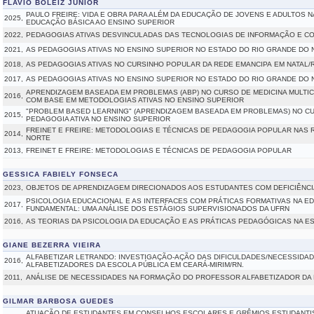
FLAVIO BOLEIZ JUNIOR
PAULO FREIRE: VIDA E OBRA PARA ALÉM DA EDUCAÇÃO DE JOVENS E ADULTOS 
2025,
EDUCAÇÃO BÁSICA AO ENSINO SUPERIOR
2022,
PEDAGOGIAS ATIVAS DESVINCULADAS DAS TECNOLOGIAS DE INFORMAÇÃO E C
2021,
AS PEDAGOGIAS ATIVAS NO ENSINO SUPERIOR NO ESTADO DO RIO GRANDE DO
2018,
AS PEDAGOGIAS ATIVAS NO CURSINHO POPULAR DA REDE EMANCIPA EM NATAL/
2017,
AS PEDAGOGIAS ATIVAS NO ENSINO SUPERIOR NO ESTADO DO RIO GRANDE DO
APRENDIZAGEM BASEADA EM PROBLEMAS (ABP) NO CURSO DE MEDICINA MULTIC
2016,
COM BASE EM METODOLOGIAS ATIVAS NO ENSINO SUPERIOR
"PROBLEM BASED LEARNING" (APRENDIZAGEM BASEADA EM PROBLEMAS) NO CUR
2015,
PEDAGOGIA ATIVA NO ENSINO SUPERIOR
FREINET E FREIRE: METODOLOGIAS E TÉCNICAS DE PEDAGOGIA POPULAR NAS
2014,
NORTE
2013,
FREINET E FREIRE: METODOLOGIAS E TÉCNICAS DE PEDAGOGIA POPULAR
GESSICA FABIELY FONSECA
2023,
OBJETOS DE APRENDIZAGEM DIRECIONADOS AOS ESTUDANTES COM DEFICIÊNCI
PSICOLOGIA EDUCACIONAL E AS INTERFACES COM PRÁTICAS FORMATIVAS NA ED
2017,
FUNDAMENTAL: UMA ANÁLISE DOS ESTÁGIOS SUPERVISIONADOS DA UFRN
2016,
AS TEORIAS DA PSICOLOGIA DA EDUCAÇÃO E AS PRÁTICAS PEDAGÓGICAS NA ES
GIANE BEZERRA VIEIRA
ALFABETIZAR LETRANDO: INVESTIGAÇÃO-AÇÃO DAS DIFICULDADES/NECESSID
2016,
ALFABETIZADORES DA ESCOLA PÚBLICA EM CEARÁ-MIRIM/RN.
2011,
ANÁLISE DE NECESSIDADES NA FORMAÇÃO DO PROFESSOR ALFABETIZADOR DA 
GILMAR BARBOSA GUEDES
ATUAÇÃO DE ESTUDANTES EM CONSELHOS ESCOLARES E GRÊMIOS ESTUDANTIS