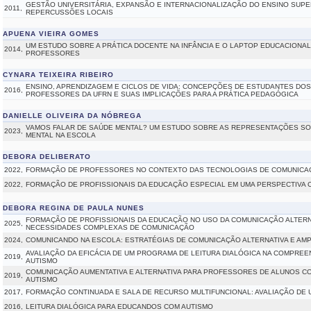
GESTÃO UNIVERSITÁRIA, EXPANSÃO E INTERNACIONALIZAÇÃO DO ENSINO SUPE
2011,
REPERCUSSÕES LOCAIS
APUENA VIEIRA GOMES
UM ESTUDO SOBRE A PRÁTICA DOCENTE NA INFÂNCIA E O LAPTOP EDUCACIONAL
2014,
PROFESSORES
CYNARA TEIXEIRA RIBEIRO
ENSINO, APRENDIZAGEM E CICLOS DE VIDA: CONCEPÇÕES DE ESTUDANTES DO
2016,
PROFESSORES DA UFRN E SUAS IMPLICAÇÕES PARA A PRÁTICA PEDAGÓGICA
DANIELLE OLIVEIRA DA NÓBREGA
VAMOS FALAR DE SAÚDE MENTAL? UM ESTUDO SOBRE AS REPRESENTAÇÕES SO
2023,
MENTAL NA ESCOLA
DEBORA DELIBERATO
2022,
FORMAÇÃO DE PROFESSORES NO CONTEXTO DAS TECNOLOGIAS DE COMUNICAÇ
2022,
FORMAÇÃO DE PROFISSIONAIS DA EDUCAÇÃO ESPECIAL EM UMA PERSPECTIVA 
DEBORA REGINA DE PAULA NUNES
FORMAÇÃO DE PROFISSIONAIS DA EDUCAÇÃO NO USO DA COMUNICAÇÃO ALTERN
2025,
NECESSIDADES COMPLEXAS DE COMUNICAÇÃO
2024,
COMUNICANDO NA ESCOLA: ESTRATÉGIAS DE COMUNICAÇÃO ALTERNATIVA E AMP
AVALIAÇÃO DA EFICÁCIA DE UM PROGRAMA DE LEITURA DIALÓGICA NA COMPRE
2019,
AUTISMO
COMUNICAÇÃO AUMENTATIVA E ALTERNATIVA PARA PROFESSORES DE ALUNOS 
2019,
AUTISMO
2017,
FORMAÇÃO CONTINUADA E SALA DE RECURSO MULTIFUNCIONAL: AVALIAÇÃO DE U
2016,
LEITURA DIALÓGICA PARA EDUCANDOS COM AUTISMO