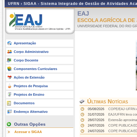
UFRN ›
SIGAA - Sistema Integrado de Gestão de Atividades A
EAJ
ESCOLA AGRÍCOLA DE 
UNIVERSIDADE FEDERAL DO RIO G
Apresentação
Corpo Administrativo
Corpo Docente
Componentes Curriculares
Ações de Extensão
Projetos de Pesquisa
Projetos de Ensino
Últimas Notícias
Documentos
05/08/2026
COPE/EAJ-UFRN 
Endereço Alternativo
31/07/2026
EAJ/UFRN leva conh
28/07/2026
Extensão aproxima 
Outras Opções
24/07/2026
COPE PUBLICA E
24/07/2026
COPE PUBLICA E
Acessar o SIGAA