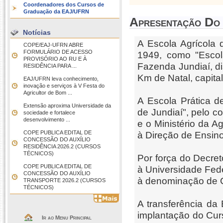
Coordenadores dos Cursos de
Graduação da EAJ/UFRN
Apresentação Do
Notícias
A Escola Agrícola 
COPE/EAJ-UFRN ABRE
FORMULÁRIO DE ACESSO
1949, como "Escola
PROVISÓRIO AO RU E À
Fazenda Jundiaí, d
RESIDÊNCIA PARA ...
Km de Natal, capita
EAJ/UFRN leva conhecimento,
inovação e serviços à V Festa do
Agricultor de Bom ...
A Escola Prática d
Extensão aproxima Universidade da
de Jundiaí", pelo c
sociedade e fortalece
desenvolvimento ...
e o Ministério da A
COPE PUBLICA EDITAL DE
à Direção de Ensino 
CONCESSÃO DO AUXÍLIO
RESIDÊNCIA 2026.2 (CURSOS
TÉCNICOS)
Por força do Decret
COPE PUBLICA EDITAL DE
à Universidade Fed
CONCESSÃO DO AUXÍLIO
à denominação de C
TRANSPORTE 2026.2 (CURSOS
TÉCNICOS)
A transferência da
implantação do Cur
Ir ao Menu Principal