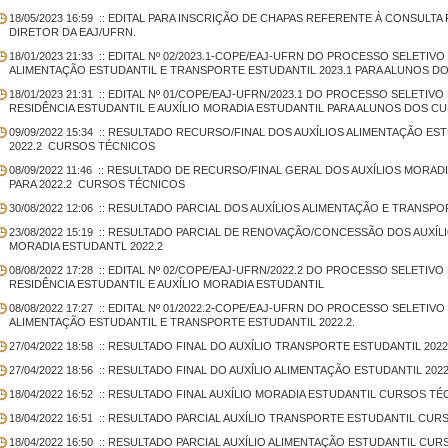
18/05/2023 16:59
:: EDITAL PARA INSCRIÇÃO DE CHAPAS REFERENTE À CONSULTA 
DIRETOR DA EAJ/UFRN.
18/01/2023 21:33
:: EDITAL Nº 02/2023.1-COPE/EAJ-UFRN DO PROCESSO SELETIV
ALIMENTAÇÃO ESTUDANTIL E TRANSPORTE ESTUDANTIL 2023.1 PARA ALUNOS 
18/01/2023 21:31
:: EDITAL Nº 01/COPE/EAJ-UFRN/2023.1 DO PROCESSO SELETIV
RESIDÊNCIA ESTUDANTIL E AUXÍLIO MORADIA ESTUDANTIL PARA ALUNOS DOS C
09/09/2022 15:34
:: RESULTADO RECURSO/FINAL DOS AUXÍLIOS ALIMENTAÇÃO ES
2022.2  CURSOS TÉCNICOS
08/09/2022 11:46
:: RESULTADO DE RECURSO/FINAL GERAL DOS AUXÍLIOS MORADI
PARA 2022.2  CURSOS TÉCNICOS
30/08/2022 12:06
:: RESULTADO PARCIAL DOS AUXÍLIOS ALIMENTAÇÃO E TRANSPO
23/08/2022 15:19
:: RESULTADO PARCIAL DE RENOVAÇÃO/CONCESSÃO DOS AUXÍLIO
MORADIA ESTUDANTL 2022.2
08/08/2022 17:28
:: EDITAL Nº 02/COPE/EAJ-UFRN/2022.2 DO PROCESSO SELETIV
RESIDÊNCIA ESTUDANTIL E AUXÍLIO MORADIA ESTUDANTIL
08/08/2022 17:27
:: EDITAL Nº 01/2022.2-COPE/EAJ-UFRN DO PROCESSO SELETIV
ALIMENTAÇÃO ESTUDANTIL E TRANSPORTE ESTUDANTIL 2022.2.
27/04/2022 18:58
:: RESULTADO FINAL DO AUXÍLIO TRANSPORTE ESTUDANTIL 202
27/04/2022 18:56
:: RESULTADO FINAL DO AUXÍLIO ALIMENTAÇÃO ESTUDANTIL 202
18/04/2022 16:52
:: RESULTADO FINAL AUXÍLIO MORADIA ESTUDANTIL CURSOS TÉ
18/04/2022 16:51
:: RESULTADO PARCIAL AUXÍLIO TRANSPORTE ESTUDANTIL CUR
18/04/2022 16:50
:: RESULTADO PARCIAL AUXÍLIO ALIMENTAÇÃO ESTUDANTIL CU