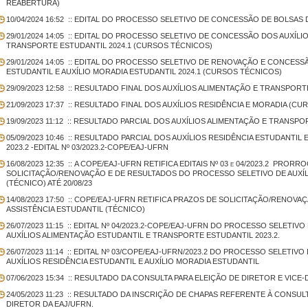
REABERTURA)
10/04/2024 16:52
:: EDITAL DO PROCESSO SELETIVO DE CONCESSÃO DE BOLSAS 
29/01/2024 14:05
:: EDITAL DO PROCESSO SELETIVO DE CONCESSÃO DOS AUXÍLI
TRANSPORTE ESTUDANTIL 2024.1 (CURSOS TÉCNICOS)
29/01/2024 14:05
:: EDITAL DO PROCESSO SELETIVO DE RENOVAÇÃO E CONCESSÃ
ESTUDANTIL E AUXÍLIO MORADIA ESTUDANTIL 2024.1 (CURSOS TÉCNICOS)
29/09/2023 12:58
:: RESULTADO FINAL DOS AUXÍLIOS ALIMENTAÇÃO E TRANSPOR
21/09/2023 17:37
:: RESULTADO FINAL DOS AUXÍLIOS RESIDÊNCIA E MORADIA (CUR
19/09/2023 11:12
:: RESULTADO PARCIAL DOS AUXÍLIOS ALIMENTAÇÃO E TRANSPO
05/09/2023 10:46
:: RESULTADO PARCIAL DOS AUXÍLIOS RESIDÊNCIA ESTUDANTIL 
2023.2 -EDITAL Nº 03/2023.2-COPE/EAJ-UFRN
16/08/2023 12:35
:: A COPE/EAJ-UFRN RETIFICA EDITAIS Nº 03 e 04/2023.2  PROR
SOLICITAÇÃO/RENOVAÇÃO E DE RESULTADOS DO PROCESSO SELETIVO DE AUXÍL
(TÉCNICO) ATÉ 20/08/23
14/08/2023 17:50
:: COPE/EAJ-UFRN RETIFICA PRAZOS DE SOLICITAÇÃO/RENOVAÇÃ
ASSISTÊNCIA ESTUDANTIL (TÉCNICO)
26/07/2023 11:15
:: EDITAL Nº 04/2023.2-COPE/EAJ-UFRN DO PROCESSO SELETI
AUXÍLIOS ALIMENTAÇÃO ESTUDANTIL E TRANSPORTE ESTUDANTIL 2023.2.
26/07/2023 11:14
:: EDITAL Nº 03/COPE/EAJ-UFRN/2023.2 DO PROCESSO SELETI
AUXÍLIOS RESIDÊNCIA ESTUDANTIL E AUXÍLIO MORADIA ESTUDANTIL
07/06/2023 15:34
:: RESULTADO DA CONSULTA PARA ELEIÇÃO DE DIRETOR E VICE-
24/05/2023 11:23
:: RESULTADO DA INSCRIÇÃO DE CHAPAS REFERENTE À CONSULTA
DIRETOR DA EAJ/UFRN.