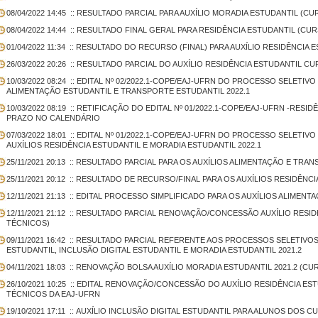
08/04/2022 14:45
:: RESULTADO PARCIAL PARA AUXÍLIO MORADIA ESTUDANTIL (C
08/04/2022 14:44
:: RESULTADO FINAL GERAL PARA RESIDÊNCIA ESTUDANTIL (CU
01/04/2022 11:34
:: RESULTADO DO RECURSO (FINAL) PARA AUXÍLIO RESIDÊNCIA E
26/03/2022 20:26
:: RESULTADO PARCIAL DO AUXÍLIO RESIDÊNCIA ESTUDANTIL CU
10/03/2022 08:24
:: EDITAL Nº 02/2022.1-COPE/EAJ-UFRN DO PROCESSO SELETIV
ALIMENTAÇÃO ESTUDANTIL E TRANSPORTE ESTUDANTIL 2022.1
10/03/2022 08:19
:: RETIFICAÇÃO DO EDITAL Nº 01/2022.1-COPE/EAJ-UFRN -RESID
PRAZO NO CALENDÁRIO
07/03/2022 18:01
:: EDITAL Nº 01/2022.1-COPE/EAJ-UFRN DO PROCESSO SELET
AUXÍLIOS RESIDÊNCIA ESTUDANTIL E MORADIA ESTUDANTIL 2022.1
25/11/2021 20:13
:: RESULTADO PARCIAL PARA OS AUXÍLIOS ALIMENTAÇÃO E TRAN
25/11/2021 20:12
:: RESULTADO DE RECURSO/FINAL PARA OS AUXÍLIOS RESIDÊNCIA
12/11/2021 21:13
:: EDITAL PROCESSO SIMPLIFICADO PARA OS AUXÍLIOS ALIMENT
12/11/2021 21:12
:: RESULTADO PARCIAL RENOVAÇÃO/CONCESSÃO AUXÍLIO RESIDÊ
TÉCNICOS)
09/11/2021 16:42
:: RESULTADO PARCIAL REFERENTE AOS PROCESSOS SELETIVOS 
ESTUDANTIL, INCLUSÃO DIGITAL ESTUDANTIL E MORADIA ESTUDANTIL 2021.2
04/11/2021 18:03
:: RENOVAÇÃO BOLSA AUXÍLIO MORADIA ESTUDANTIL 2021.2 (CU
26/10/2021 10:25
:: EDITAL RENOVAÇÃO/CONCESSÃO DO AUXÍLIO RESIDÊNCIA ES
TÉCNICOS DA EAJ-UFRN
19/10/2021 17:11
:: AUXÍLIO INCLUSÃO DIGITAL ESTUDANTIL PARA ALUNOS DOS 