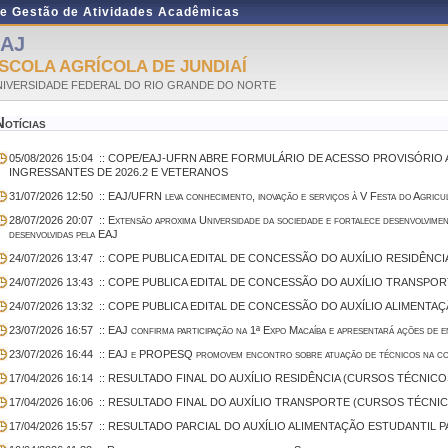
de Gestão de Atividades Acadêmicas
AJ
SCOLA AGRÍCOLA DE JUNDIAÍ
NIVERSIDADE FEDERAL DO RIO GRANDE DO NORTE
Notícias
05/08/2026 15:04
:: COPE/EAJ-UFRN ABRE FORMULÁRIO DE ACESSO PROVISÓRIO A
INGRESSANTES DE 2026.2 E VETERANOS
31/07/2026 12:50
:: EAJ/UFRN leva conhecimento, inovação e serviços à V Festa do Agricu
28/07/2026 20:07
:: Extensão aproxima Universidade da sociedade e fortalece desenvolvime
desenvolvidas pela EAJ
24/07/2026 13:47
:: COPE PUBLICA EDITAL DE CONCESSÃO DO AUXÍLIO RESIDÊNCI
24/07/2026 13:43
:: COPE PUBLICA EDITAL DE CONCESSÃO DO AUXÍLIO TRANSPOR
24/07/2026 13:32
:: COPE PUBLICA EDITAL DE CONCESSÃO DO AUXÍLIO ALIMENTAÇ
23/07/2026 16:57
:: EAJ confirma participação na 1ª Expo Macaíba e apresentará ações de en
23/07/2026 16:44
:: EAJ e PROPESQ promovem encontro sobre atuação de técnicos na coo
17/04/2026 16:14
:: RESULTADO FINAL DO AUXÍLIO RESIDÊNCIA (CURSOS TÉCNICOS
17/04/2026 16:06
:: RESULTADO FINAL DO AUXÍLIO TRANSPORTE (CURSOS TÉCNICO
17/04/2026 15:57
:: RESULTADO PARCIAL DO AUXÍLIO ALIMENTAÇÃO ESTUDANTIL P