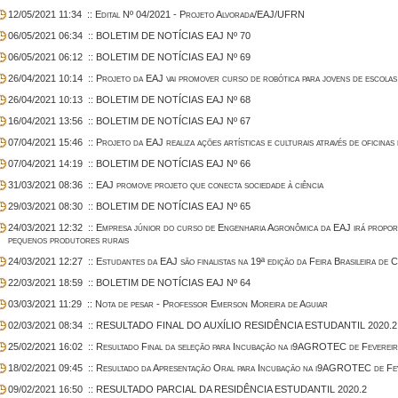
12/05/2021 11:34
:: Edital Nº 04/2021 - Projeto Alvorada/EAJ/UFRN
06/05/2021 06:34
:: BOLETIM DE NOTÍCIAS EAJ Nº 70
06/05/2021 06:12
:: BOLETIM DE NOTÍCIAS EAJ Nº 69
26/04/2021 10:14
:: Projeto da EAJ vai promover curso de robótica para jovens de escolas
26/04/2021 10:13
:: BOLETIM DE NOTÍCIAS EAJ Nº 68
16/04/2021 13:56
:: BOLETIM DE NOTÍCIAS EAJ Nº 67
07/04/2021 15:46
:: Projeto da EAJ realiza ações artísticas e culturais através de oficinas
07/04/2021 14:19
:: BOLETIM DE NOTÍCIAS EAJ Nº 66
31/03/2021 08:36
:: EAJ promove projeto que conecta sociedade à ciência
29/03/2021 08:30
:: BOLETIM DE NOTÍCIAS EAJ Nº 65
24/03/2021 12:32
:: Empresa júnior do curso de Engenharia Agronômica da EAJ irá propo
pequenos produtores rurais
24/03/2021 12:27
:: Estudantes da EAJ são finalistas na 19ª edição da Feira Brasileira de 
22/03/2021 18:59
:: BOLETIM DE NOTÍCIAS EAJ Nº 64
03/03/2021 11:29
:: Nota de pesar - Professor Emerson Moreira de Aguiar
02/03/2021 08:34
:: RESULTADO FINAL DO AUXÍLIO RESIDÊNCIA ESTUDANTIL 2020.2
25/02/2021 16:02
:: Resultado Final da seleção para Incubação na i9AGROTEC de Fevereir
18/02/2021 09:45
:: Resultado da Apresentação Oral para Incubação na i9AGROTEC de Fev
09/02/2021 16:50
:: RESULTADO PARCIAL DA RESIDÊNCIA ESTUDANTIL 2020.2