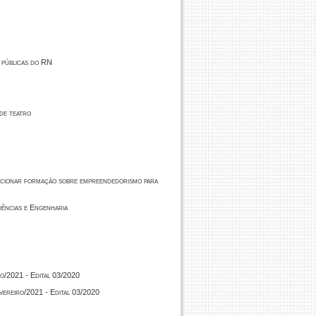
 públicas do RN
 de teatro
rcionar formação sobre empreendedorismo para
Ciências e Engenharia
o/2021 - Edital 03/2020
ereiro/2021 - Edital 03/2020