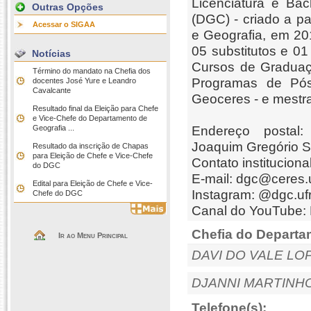
Licenciatura e Ba
Outras Opções
(DGC) - criado a p
Acessar o SIGAA
e Geografia, em 2
05 substitutos e 01 
Notícias
Cursos de Graduaç
Término do mandato na Chefia dos
Programas de Pós
docentes José Yure e Leandro
Cavalcante
Geoceres - e mestra
Resultado final da Eleição para Chefe
e Vice-Chefe do Departamento de
Geografia ...
Endereço postal
Joaquim Gregório S
Resultado da inscrição de Chapas
para Eleição de Chefe e Vice-Chefe
Contato institucion
do DGC
E-mail:
dgc@ceres.u
Edital para Eleição de Chefe e Vice-
Instagram: @dgc.ufr
Chefe do DGC
Canal do YouTube
Chefia do Departa
Ir ao Menu Principal
DAVI DO VALE LO
DJANNI MARTINH
Telefone(s):