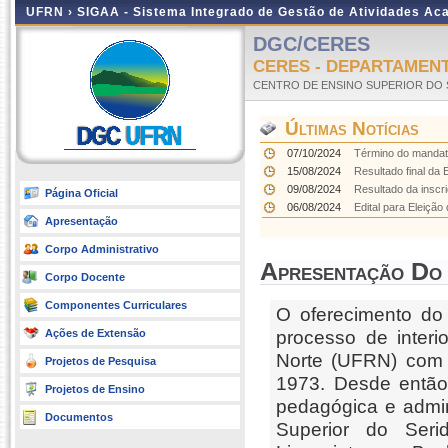
UFRN ›
SIGAA - Sistema Integrado de Gestão de Atividades A
DGC/CERES
CERES - DEPARTAMEN
CENTRO DE ENSINO SUPERIOR DO 
Últimas Notícias
07/10/2024
Término do mandat
15/08/2024
Resultado final da
09/08/2024
Resultado da inscr
Página Oficial
06/08/2024
Edital para Eleiçã
Apresentação
Corpo Administrativo
Apresentação Do
Corpo Docente
Componentes Curriculares
O oferecimento do
Ações de Extensão
processo de inter
Norte (UFRN) com 
Projetos de Pesquisa
1973. Desde então
Projetos de Ensino
pedagógica e admin
Documentos
Superior do Ser