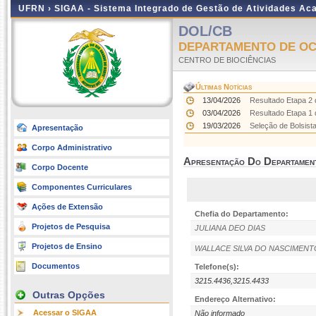
UFRN ›
SIGAA - Sistema Integrado de Gestão de Atividades A
DOL/CB
DEPARTAMENTO DE OC
CENTRO DE BIOCIÊNCIAS
Últimas Notícias
13/04/2026
Resultado Etapa 2 
03/04/2026
Resultado Etapa 1 
19/03/2026
Seleção de Bolsist
Apresentação
Corpo Administrativo
Apresentação Do Departamen
Corpo Docente
Componentes Curriculares
Ações de Extensão
Chefia do Departamento:
Projetos de Pesquisa
JULIANA DEO DIAS
Projetos de Ensino
WALLACE SILVA DO NASCIMENT
Documentos
Telefone(s):
3215.4436,3215.4433
Outras Opções
Endereço Alternativo:
Acessar o SIGAA
Não informado