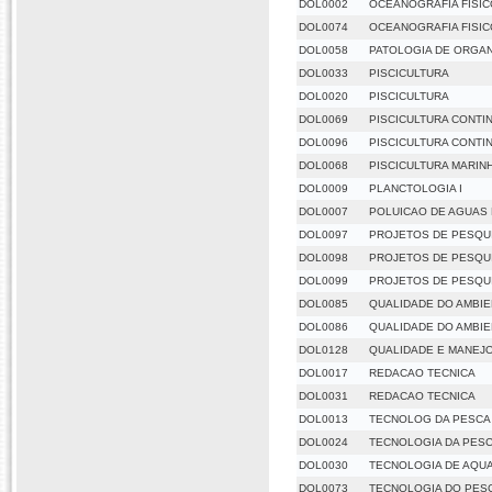
DOL0002
OCEANOGRAFIA FISIC
DOL0074
OCEANOGRAFIA FISICO
DOL0058
PATOLOGIA DE ORGAN
DOL0033
PISCICULTURA
DOL0020
PISCICULTURA
DOL0069
PISCICULTURA CONTI
DOL0096
PISCICULTURA CONTI
DOL0068
PISCICULTURA MARIN
DOL0009
PLANCTOLOGIA I
DOL0007
POLUICAO DE AGUAS
DOL0097
PROJETOS DE PESQUI
DOL0098
PROJETOS DE PESQUI
DOL0099
PROJETOS DE PESQUI
DOL0085
QUALIDADE DO AMBIEN
DOL0086
QUALIDADE DO AMBIEN
DOL0128
QUALIDADE E MANEJO
DOL0017
REDACAO TECNICA
DOL0031
REDACAO TECNICA
DOL0013
TECNOLOG DA PESCA
DOL0024
TECNOLOGIA DA PES
DOL0030
TECNOLOGIA DE AQU
DOL0073
TECNOLOGIA DO PES