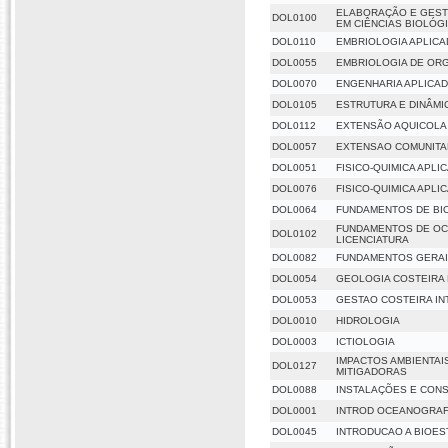
ELABORAÇÃO E GESTÃ
DOL0100
EM CIÊNCIAS BIOLÓG
DOL0110
EMBRIOLOGIA APLICA
DOL0055
EMBRIOLOGIA DE ORG
DOL0070
ENGENHARIA APLICAD
DOL0105
ESTRUTURA E DINÂMI
DOL0112
EXTENSÃO AQUICOLA
DOL0057
EXTENSAO COMUNITA
DOL0051
FISICO-QUIMICA APLI
DOL0076
FISICO-QUIMICA APLIC
DOL0064
FUNDAMENTOS DE BI
FUNDAMENTOS DE OC
DOL0102
LICENCIATURA
DOL0082
FUNDAMENTOS GERAI
DOL0054
GEOLOGIA COSTEIRA 
DOL0053
GESTAO COSTEIRA I
DOL0010
HIDROLOGIA
DOL0003
ICTIOLOGIA
IMPACTOS AMBIENTAI
DOL0127
MITIGADORAS
DOL0088
INSTALAÇÕES E CON
DOL0001
INTROD OCEANOGRAF
DOL0045
INTRODUCAO A BIOES