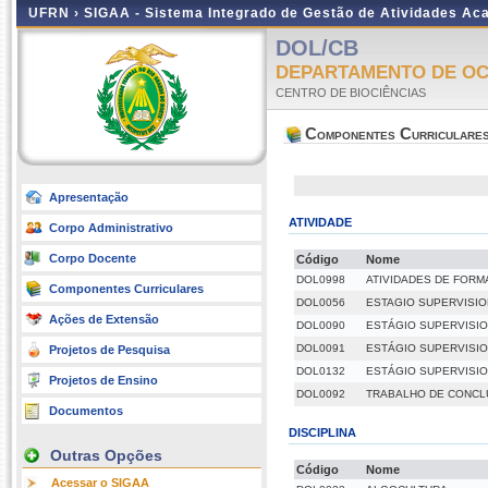
UFRN ›
SIGAA - Sistema Integrado de Gestão de Atividades A
DOL/CB
DEPARTAMENTO DE OC
CENTRO DE BIOCIÊNCIAS
Componentes Curriculare
Apresentação
ATIVIDADE
Corpo Administrativo
Corpo Docente
Código
Nome
DOL0998
ATIVIDADES DE FORM
Componentes Curriculares
DOL0056
ESTAGIO SUPERVISI
Ações de Extensão
DOL0090
ESTÁGIO SUPERVISIO
DOL0091
ESTÁGIO SUPERVISIO
Projetos de Pesquisa
DOL0132
ESTÁGIO SUPERVISI
Projetos de Ensino
DOL0092
TRABALHO DE CONCL
Documentos
DISCIPLINA
Outras Opções
Código
Nome
Acessar o SIGAA