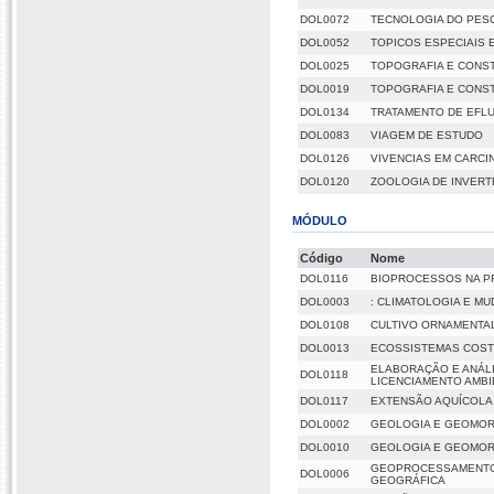
DOL0072
TECNOLOGIA DO PES
DOL0052
TOPICOS ESPECIAIS 
DOL0025
TOPOGRAFIA E CONST
DOL0019
TOPOGRAFIA E CONST
DOL0134
TRATAMENTO DE EFL
DOL0083
VIAGEM DE ESTUDO
DOL0126
VIVENCIAS EM CARCI
DOL0120
ZOOLOGIA DE INVER
MÓDULO
Código
Nome
DOL0116
BIOPROCESSOS NA P
DOL0003
: CLIMATOLOGIA E M
DOL0108
CULTIVO ORNAMENTA
DOL0013
ECOSSISTEMAS COST
ELABORAÇÃO E ANÁL
DOL0118
LICENCIAMENTO AMBI
DOL0117
EXTENSÃO AQUÍCOLA
DOL0002
GEOLOGIA E GEOMOR
DOL0010
GEOLOGIA E GEOMOR
GEOPROCESSAMENTO 
DOL0006
GEOGRÁFICA