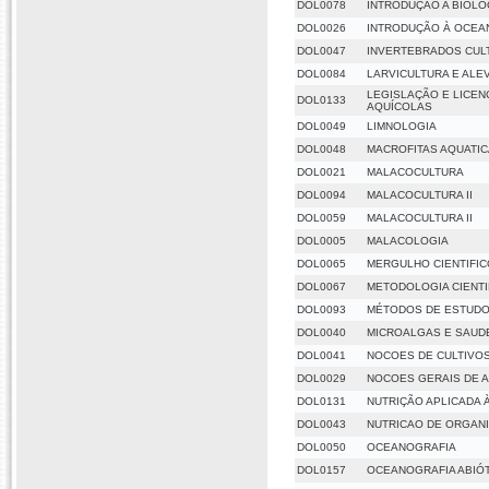
DOL0078
INTRODUÇÃO A BIOLO
DOL0026
INTRODUÇÃO À OCEAN
DOL0047
INVERTEBRADOS CULT
DOL0084
LARVICULTURA E ALE
LEGISLAÇÃO E LICEN
DOL0133
AQUÍCOLAS
DOL0049
LIMNOLOGIA
DOL0048
MACROFITAS AQUATI
DOL0021
MALACOCULTURA
DOL0094
MALACOCULTURA II
DOL0059
MALACOCULTURA II
DOL0005
MALACOLOGIA
DOL0065
MERGULHO CIENTIFIC
DOL0067
METODOLOGIA CIENTI
DOL0093
MÉTODOS DE ESTUDO
DOL0040
MICROALGAS E SAUD
DOL0041
NOCOES DE CULTIVO
DOL0029
NOCOES GERAIS DE 
DOL0131
NUTRIÇÃO APLICADA 
DOL0043
NUTRICAO DE ORGAN
DOL0050
OCEANOGRAFIA
DOL0157
OCEANOGRAFIA ABIÓ