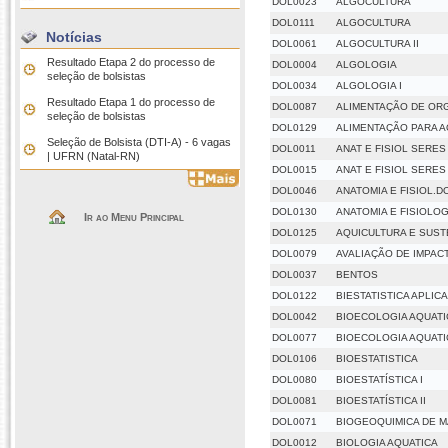
DOL0023
ALGOCULTURA
DOL0111
ALGOCULTURA
Notícias
DOL0061
ALGOCULTURA II
Resultado Etapa 2 do processo de
DOL0004
ALGOLOGIA
seleção de bolsistas
DOL0034
ALGOLOGIA I
Resultado Etapa 1 do processo de
DOL0087
ALIMENTAÇÃO DE OR
seleção de bolsistas
DOL0129
ALIMENTAÇÃO PARA A
Seleção de Bolsista (DTI-A) - 6 vagas
DOL0011
ANAT E FISIOL SERES
| UFRN (Natal-RN)
DOL0015
ANAT E FISIOL SERES
DOL0046
ANATOMIA E FISIOL.
DOL0130
ANATOMIA E FISIOLOG
Ir ao Menu Principal
DOL0125
AQUICULTURA E SUST
DOL0079
AVALIAÇÃO DE IMPAC
DOL0037
BENTOS
DOL0122
BIESTATISTICA APLIC
DOL0042
BIOECOLOGIA AQUATI
DOL0077
BIOECOLOGIA AQUATI
DOL0106
BIOESTATISTICA
DOL0080
BIOESTATÍSTICA I
DOL0081
BIOESTATÍSTICA II
DOL0071
BIOGEOQUIMICA DE 
DOL0012
BIOLOGIA AQUATICA