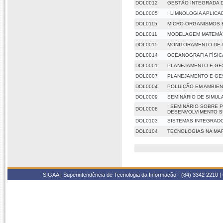
DOL0012
GESTÃO INTEGRADA D
DOL0005
: LIMNOLOGIA APLICA
DOL0115
MICRO-ORGANISMOS 
DOL0011
MODELAGEM MATEMÁT
DOL0015
MONITORAMENTO DE 
DOL0014
OCEANOGRAFIA FÍSIC
DOL0001
PLANEJAMENTO E GE
DOL0007
PLANEJAMENTO E GE
DOL0004
POLUIÇÃO EM AMBIE
DOL0009
SEMINÁRIO DE SIMUL
: SEMINÁRIO SOBRE P
DOL0008
DESENVOLVIMENTO S
DOL0103
SISTEMAS INTEGRAD
DOL0104
TECNOLOGIAS NA MA
SIGAA | Superintendência de Tecnologia da Informação - (84) 3342 2210 