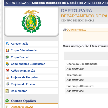
UFRN ›
SIGAA - Sistema Integrado de Gestão de Atividades A
DEPTO-PARA
DEPARTAMENTO DE PA
CENTRO DE BIOCIÊNCIAS
Últimas Notícias
Apresentação
Apresentação Do Departamen
Corpo Administrativo
Corpo Docente
Componentes Curriculares
Chefia do Departamento:
Não informado
Ações de Extensão
Telefone(s):
Projetos de Pesquisa
Não informado
Projetos de Ensino
Endereço Alternativo:
Documentos
Não informado
Outras Opções
Acessar o SIGAA