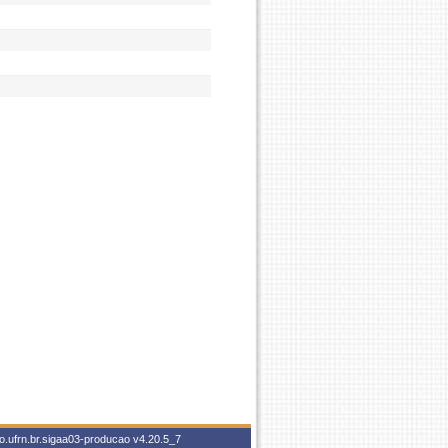
o.ufrn.br.sigaa03-producao
v4.20.5_7