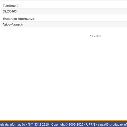
Telefone(s):
32153460
Endereço Alternativo:
Não informado
<< voltar
gia da Informação - (84) 3342 2210 | Copyright © 2006-2026 - UFRN - sigaa03-producao.inf