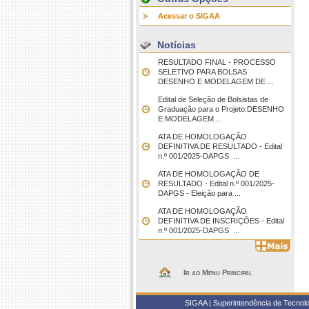
Acessar o SIGAA
Notícias
RESULTADO FINAL - PROCESSO
SELETIVO PARA BOLSAS 
DESENHO E MODELAGEM DE ...
Edital de Seleção de Bolsistas de
Graduação para o Projeto:DESENHO
E MODELAGEM ...
ATA DE HOMOLOGAÇÃO
DEFINITIVA DE RESULTADO - Edital
n.º 001/2025-DAPGS  ...
ATA DE HOMOLOGAÇÃO DE
RESULTADO - Edital n.º 001/2025-
DAPGS - Eleição para ...
ATA DE HOMOLOGAÇÃO
DEFINITIVA DE INSCRIÇÕES - Edital
n.º 001/2025-DAPGS  ...
Ir ao Menu Principal
SIGAA | Superintendência de Tecnolo