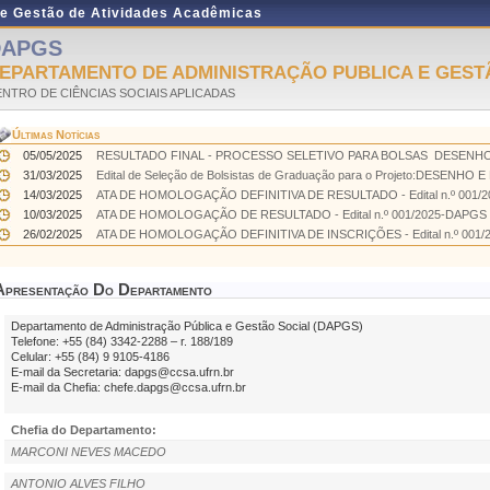
de Gestão de Atividades Acadêmicas
DAPGS
EPARTAMENTO DE ADMINISTRAÇÃO PUBLICA E GEST
NTRO DE CIÊNCIAS SOCIAIS APLICADAS
Últimas Notícias
05/05/2025
RESULTADO FINAL - PROCESSO SELETIVO PARA BOLSAS  DESENHO
31/03/2025
Edital de Seleção de Bolsistas de Graduação para o Projeto:DESENHO
14/03/2025
ATA DE HOMOLOGAÇÃO DEFINITIVA DE RESULTADO - Edital n.º 001/202
10/03/2025
ATA DE HOMOLOGAÇÃO DE RESULTADO - Edital n.º 001/2025-DAPGS - E
26/02/2025
ATA DE HOMOLOGAÇÃO DEFINITIVA DE INSCRIÇÕES - Edital n.º 001/20
Apresentação Do Departamento
Departamento de Administração Pública e Gestão Social (DAPGS)
Telefone: +55 (84) 3342-2288 – r. 188/189
Celular: +55 (84) 9 9105-4186
E-mail da Secretaria: dapgs@ccsa.ufrn.br
E-mail da Chefia: chefe.dapgs@ccsa.ufrn.br
Chefia do Departamento:
MARCONI NEVES MACEDO
ANTONIO ALVES FILHO