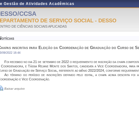
de Gestão de Atividades Acadêmicas
ESSO/CCSA
EPARTAMENTO DE SERVIÇO SOCIAL - DESSO
NTRO DE CIÊNCIAS SOCIAIS APLICADAS
Notícias
Chapas inscritas para Eleição da Coordenação de Graduação do Curso de Se
3/09/2022 16:44
Foi recebido no dia 21 de setembro de 2022 o requerimento de inscrição da chapa compost
 Coordenadora, e
Tássia Rejane Monte dos Santos
, candidata a Vice Coordenadora, para p
urso de Graduação em Serviço Social, referente ao biênio 2022/2024, conforme requeriment
Ao término do período de inscrições definido pelo edital, a chapa acima descrita foi
oordenação e Vice Coordenação.
Baixar arquivo