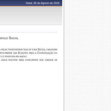
Natal, 06 de Agosto de 2026
rviço Social
a pelas professoras
Ilka de Lima Souza
, candidata
articiparem das Eleições para a Coordenação do
o e proposta em anexo.
 a única inscrita para concorrer aos cargos de