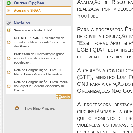
Avaliação de Risco p
Outras Opções
realizada por videoc
Acessar o SIGAA
YouTube
.
Notícias
Para a professora Éri
Seleção de bolsista do NPJ
de ouvir a população pa
NOTA DE PESAR - Falecimento do
“Esse formulário ser
servidor público federal Carlos José
de Oliveira ...
LGBTQIA+ está inserid
Professora de Direito integra grupo
efetividade dos direito
nacional para debater riscos à
população ...
A cerimônia contou co
Nota de Congratulação - Prof. Dr.
Marco Bruno Miranda Clementino
(STF), ministro Luiz 
Nota de Congratulação - Profa. Maria
CNJ para a criação do 
do Perpetuo Socorro Wanderley de
Organizações Não Gove
Castro
A professora destaca
Ir ao Menu Principal
circunstâncias e fator
que o momento de esc
violências cotidianas, 
especialmente no dire