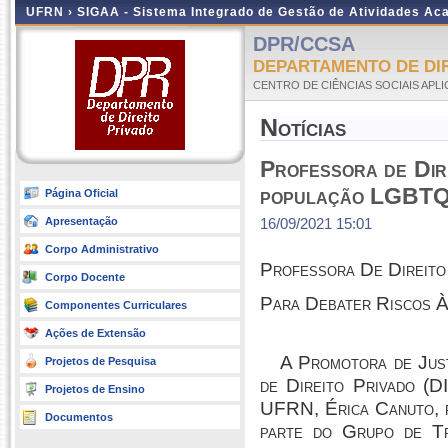
UFRN ›
SIGAA - Sistema Integrado de Gestão de Atividades A
DPR/CCSA
DEPARTAMENTO DE DIRE
CENTRO DE CIÊNCIAS SOCIAIS APL
Notícias
Professora de Dire
população LGBT
Página Oficial
Apresentação
16/09/2021 15:01
Corpo Administrativo
Professora De Direito
Corpo Docente
Para Debater Riscos
Componentes Curriculares
Ações de Extensão
A Promotora de Jus
Projetos de Pesquisa
de Direito Privado (D
Projetos de Ensino
UFRN, Érica Canuto, f
Documentos
parte do Grupo de Tr