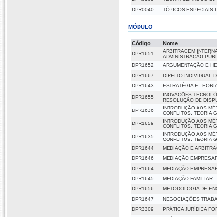
DPR0040
TÓPICOS ESPECIAIS 
MÓDULO
Código
Nome
ARBITRAGEM INTERNA
DPR1651
ADMINISTRAÇÃO PÚB
DPR1652
ARGUMENTAÇÃO E HE
DPR1667
DIREITO INDIVIDUAL 
DPR1643
ESTRATÉGIA E TEORI
INOVAÇÕES TECNOLÓ
DPR1655
RESOLUÇÃO DE DISP
INTRODUÇÃO AOS MÉ
DPR1636
CONFLITOS, TEORIA 
INTRODUÇÃO AOS MÉ
DPR1658
CONFLITOS, TEORIA 
INTRODUÇÃO AOS MÉ
DPR1635
CONFLITOS, TEORIA 
DPR1644
MEDIAÇÃO E ARBITR
DPR1646
MEDIAÇÃO EMPRESAR
DPR1664
MEDIAÇÃO EMPRESAR
DPR1645
MEDIAÇÃO FAMILIAR
DPR1656
METODOLOGIA DE ENS
DPR1647
NEGOCIAÇÕES TRABA
DPR3309
PRÁTICA JURÍDICA F