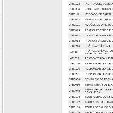
DPR0123
INSTITUICOES JUDICI
DPR0024
LEGISLACAO SOCIAL 
DPR0119
MERCADO DE CAPITAI
DPR0022
MERCADO DE CAPITAI
DPR0131
NOÇÕES DE DIREITO 
DPR0013
PRATICA FORENSE E O
DPR0014
PRATICA FORENSE E O
DPR0012
PRATICA FORENSE E OR
DPR0214
PRÁTICA JURÍDICA III
PRÁTICA JURÍDICA - 
LAT1408
ESPECIFICIDADES
LAT1634
PRÁTICA TRABALHIST
DPR0120
RESPONSABILIDADE C
DPR0125
RESPONSABILIDADE C
DPR0221
RESPONSABILIDADE C
DPR0058
SEMINÁRIO DE FORM
DPR2030
TEMAS ATUAIS DE DIR
TEMAS PRÁTICOS DE 
DPR0048
BRASILEIRA
DPR0108
TEOR. GERAL DO DIR
DPR0102
TEORIA DAS OBRIGA
DPR0100
TEORIA GERAL DO DIR
DPR0105
TEORIA GERAL DO DI