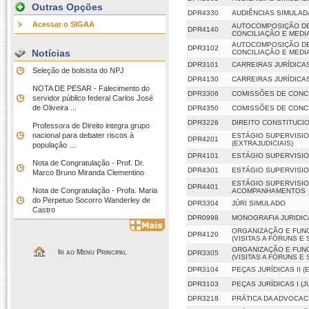
Outras Opções
DPR4330
AUDIÊNCIAS SIMULAD
Acessar o SIGAA
AUTOCOMPOSIÇÃO DE
DPR4140
CONCILIAÇÃO E MED
AUTOCOMPOSIÇÃO DE
DPR3102
Notícias
CONCILIAÇÃO E MED
DPR3101
CARREIRAS JURÍDICA
Seleção de bolsista do NPJ
DPR4130
CARREIRAS JURÍDICA
NOTA DE PESAR - Falecimento do
DPR3306
COMISSÕES DE CONC
servidor público federal Carlos José
de Oliveira ...
DPR4350
COMISSÕES DE CONC
DPR3226
DIREITO CONSTITUCIO
Professora de Direito integra grupo
nacional para debater riscos à
ESTÁGIO SUPERVISION
DPR4201
(EXTRAJUDICIAIS)
população ...
DPR4101
ESTÁGIO SUPERVISION
Nota de Congratulação - Prof. Dr.
DPR4301
ESTÁGIO SUPERVISIO
Marco Bruno Miranda Clementino
ESTÁGIO SUPERVISION
DPR4401
Nota de Congratulação - Profa. Maria
ACOMPANHAMENTOS
do Perpetuo Socorro Wanderley de
DPR3304
JÚRI SIMULADO
Castro
DPR0998
MONOGRAFIA JURIDIC
ORGANIZAÇÃO E FUN
DPR4120
(VISITAS A FÓRUNS E
ORGANIZAÇÃO E FUN
Ir ao Menu Principal
DPR3305
(VISITAS A FÓRUNS E
DPR3104
PEÇAS JURÍDICAS II (
DPR3103
PEÇAS JURÍDICAS I (J
DPR3218
PRÁTICA DA ADVOCAC