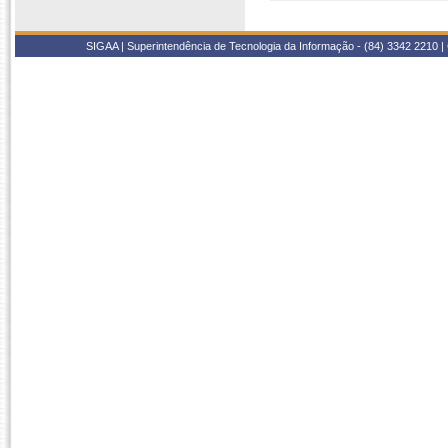
SIGAA | Superintendência de Tecnologia da Informação - (84) 3342 2210 