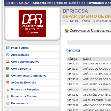
UFRN ›
SIGAA - Sistema Integrado de Gestão de Atividades A
DPR/CCSA
DEPARTAMENTO DE DIRE
CENTRO DE CIÊNCIAS SOCIAIS APL
Componentes Curriculare
Página Oficial
ATIVIDADE
Apresentação
Código
Nome
Corpo Administrativo
DPR4210
ANÁLISE DE CASOS C
Corpo Docente
DPR3217
ANÁLISE DE CASOS C
DPR3307
ANÁLISE DE CASOS C
Componentes Curriculares
DPR4310
ANÁLISE DE CASOS C
Ações de Extensão
DPR0150
ASSISTÊNCIA JURÍDICA
Projetos de Pesquisa
DPR0151
ASSISTÊNCIA JURÍDICA 
DPR0152
ASSISTÊNCIA JURÍDICA
Projetos de Ensino
DPR3401
ATENDIMENTOS - AN
Documentos
DPR0999
ATIVIDADES DE ENSI
DPR3303
AUDIÊNCIAS SIMULAD