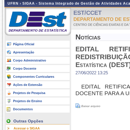
UFRN ›
SIGAA - Sistema Integrado de Gestão de Atividades A
EST/CCET
DEPARTAMENTO DE ES
CENTRO DE CIÊNCIAS EXATAS E DA
Notícias
Página Oficial
EDITAL RET
Apresentação
REDISTRIBUIÇÃO
Corpo Administrativo
Estatística (DEST
Corpo Docente
27/06/2022 13:25
Componentes Curriculares
Ações de Extensão
EDITAL RETIFI
DOCENTE PARA A UFRN
Projetos de Pesquisa
Projetos de Ensino
Baixar arquivo
Documentos
Outras Opções
Acessar o SIGAA