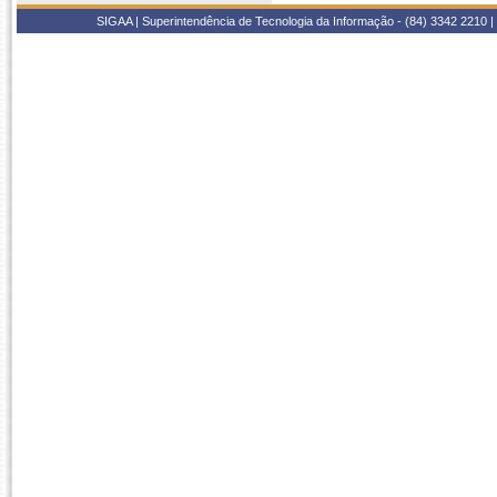
SIGAA | Superintendência de Tecnologia da Informação - (84) 3342 2210 