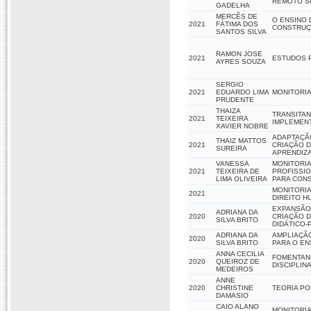
REMOTO S
GADELHA
MERCÊS DE
O ENSINO 
2021
FÁTIMA DOS
CONSTRUÇ
SANTOS SILVA
RAMON JOSE
2021
ESTUDOS 
AYRES SOUZA
SERGIO
2021
EDUARDO LIMA
MONITORIA
PRUDENTE
THAIZA
TRANSITAN
2021
TEIXEIRA
IMPLEMEN
XAVIER NOBRE
ADAPTAÇÃ
THAIZ MATTOS
2021
CRIAÇÃO D
SUREIRA
APRENDIZA
VANESSA
MONITORIA
2021
TEIXEIRA DE
PROFISSIO
LIMA OLIVEIRA
PARA CON
MONITORIA
2021
DIREITO H
EXPANSÃO 
ADRIANA DA
2020
CRIAÇÃO D
SILVA BRITO
DIDÁTICO
ADRIANA DA
AMPLIAÇÃO
2020
SILVA BRITO
PARA O EN
ANNA CECILIA
FOMENTAN
2020
QUEIROZ DE
DISCIPLIN
MEDEIROS
ANNE
2020
CHRISTINE
TEORIA PO
DAMASIO
CAIO ALANO
MONITORIA