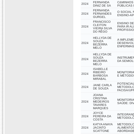
FERNANDA
CAMINHOS 
2024
DINIZ DE SA
PÚBLICAS 
FERNANDA
O SOCIAL 
2024
FERNANDES
ENSINO-AP
GURGEL
FRANCISCO
ENSINO DE
CLEITON
2024
PARA IR A
VIEIRA SILVA
PROFISSIO
DO RÊGO
HELLYDA DE
A IMPLEM
SOUZA
2024
DESENVOLV
BEZERRA
ENFERMAG
MELO
HELLYDA DE
SOUZA
INSTRUME
2024
BEZERRA
DA SEMIOL
MELO
ISABELLE
RIBEIRO
MONITORIA
2024
BARBOSA
E MÉTODO
MIRABAL
POTENCIAL
JANE CARLA
2024
METODOLOG
DE SOUZA
FACISA/UF
JOANA
CRISTINA
MONITORIA
2024
MEDEIROS
SAÚDE: DI
TAVARES
MARQUES
JOYCE
INTEGRAN
2024
PEREIRA DA
METODOLÓG
COSTA
KATYA ANAYA
METODOLOG
2024
JACINTO
ALIMENTOS
SCATTONE
ABORDAGEM