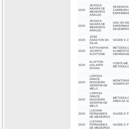
JESSICA
DESENVOLV
NAIARA DE
2020
CARREIRA
MEDEIROS
ENFERMAG
ARAUJO
JESSICA
USO DA S
NAIARA DE
2020
ENFERMAG
MEDEIROS
DESEMPEN
ARAUJO
JOSE
2020
ADAILTON DA
SAÚDE E 
SILVA
KATYA ANAYA
METODOLOG
2020
JACINTO
ALIMENTOS
SCATTONE
ABORDAGE
KLAYTON
CONTE-ME 
2020
GALANTE
METODOLOG
SOUSA
LARISSA
GRACE
MONITORIA
2020
NOGUEIRA
SIGNIFICAT
SERAFIM DE
MELO
LARISSA
GRACE
METODOLO
2020
NOGUEIRA
ÁREA DA S
SERAFIM DE
MELO
LUCIANA
2020
FERNANDES
SAÚDE E P
DE MEDEIROS
LUCIANA
2020
FERNANDES
SAÚDE E P
DE MEDEIROS