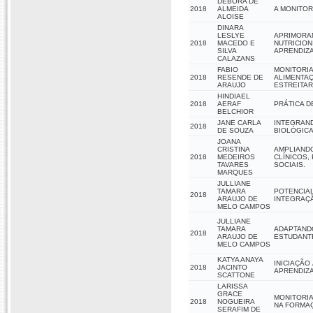
DEBORA DE
2018
ALMEIDA
A MONITOR
ALOISE
DINARA
LESLYE
APRIMORA
2018
MACEDO E
NUTRICION
SILVA
APRENDIZ
CALAZANS
FABIO
MONITORI
2018
RESENDE DE
ALIMENTAÇ
ARAUJO
ESTREITAR
HINDIAEL
2018
AERAF
PRÁTICA D
BELCHIOR
JANE CARLA
INTEGRAND
2018
DE SOUZA
BIOLÓGIC
JOANA
CRISTINA
AMPLIANDO
2018
MEDEIROS
CLÍNICOS,
TAVARES
SOCIAIS.
MARQUES
JULLIANE
TAMARA
POTENCIAL
2018
ARAUJO DE
INTEGRAÇ
MELO CAMPOS
JULLIANE
TAMARA
ADAPTANDO
2018
ARAUJO DE
ESTUDANTE
MELO CAMPOS
KATYA ANAYA
INICIAÇÃO
2018
JACINTO
APRENDIZA
SCATTONE
LARISSA
GRACE
MONITORIA
2018
NOGUEIRA
NA FORMA
SERAFIM DE