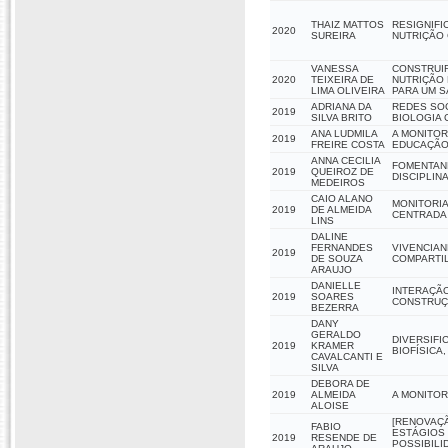
THAIZ MATTOS
RESIGNIFI
2020
SUREIRA
NUTRIÇÃO 
VANESSA
CONSTRUIR
2020
TEIXEIRA DE
NUTRIÇÃO 
LIMA OLIVEIRA
PARA UM S
ADRIANA DA
REDES SOC
2019
SILVA BRITO
BIOLOGIA 
ANA LUDMILA
A MONITOR
2019
FREIRE COSTA
EDUCAÇÃO
ANNA CECILIA
FOMENTAN
2019
QUEIROZ DE
DISCIPLIN
MEDEIROS
CAIO ALANO
MONITORIA
2019
DE ALMEIDA
CENTRADA
LINS
DALINE
FERNANDES
VIVENCIAN
2019
DE SOUZA
COMPARTI
ARAUJO
DANIELLE
INTERAÇÃ
2019
SOARES
CONSTRUÇ
BEZERRA
DANY
GERALDO
DIVERSIFI
2019
KRAMER
BIOFÍSICA
CAVALCANTI E
SILVA
DEBORA DE
2019
ALMEIDA
A MONITOR
ALOISE
[RENOVAÇÃ
FABIO
ESTÁGIOS 
2019
RESENDE DE
POSSIBILI