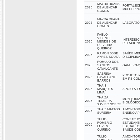
MAYRA RUANA
FORTALEC
2025
DE ALENCAR
MULHER N
GOMES
MAYRA RUANA
2025
DE ALENCAR
LABORATÓR
GOMES
PABLO
VICENTE
INTERDISC
2025
MENDES DE
RELACIONA
OLIVEIRA
QUEIROZ
RAMON JOSE
SAÚDE MEN
2025
AYRES SOUZA
DISCIPLINA
RÔMULO DOS
2025
SANTOS
GAMIFICA
CAVALCANTE
SABRINA
PROJETO M
2025
CAVALCANTI
EM PSICO
BARROS
THAIS
2025
MARQUES
APOIO À E
LIMA
THAIZA
MONITORIA
2025
TEIXEIRA
BIOLÓGICO
XAVIER NOBRE
THAIZ MATTOS
A MONITOR
2025
SUREIRA
ENSINO AP
TULIO
CONSTRUÇÃ
ROMERIO
ESTUDANT
2025
LOPES
ESTRATÉGI
QUIRINO
SAÚDE CO
TULIO
A MONITOR
ROMERIO
PSICOLOGI