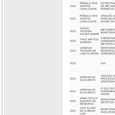
RÔMULO DOS
ESTREITA
2023
SANTOS
DE MELHOR
CAVALCANTE
FARMACOL
RÔMULO DOS
CRIAÇÃO 
2023
SANTOS
PARA INCO
CAVALCANTE
SAÚDE DA 
THAIZA
IMPLEMEN
2023
TEIXEIRA
MONITORI
XAVIER NOBRE
A MONITOR
THAIZ MATTOS
2023
CONSIDER
SUREIRA
METODOLO
VANESSA
MONITORIA
2023
TEIXEIRA DE
DESENVOLV
LIMA OLIVEIRA
APRENDIZ
2023
XXX
CRIAÇÃO D
ADRIANA DA
2022
PROCESSO
SILVA BRITO
OFERTADAS
O USO DE 
ADRIANA DA
2022
FERRAMENT
SILVA BRITO
SAÚDE
ANNA CECILIA
MONITORIA
2022
QUEIROZ DE
DIETÉTICA
MEDEIROS
CAIO ALANO
MONITORIA
2022
DE ALMEIDA
FACILITAN
LINS