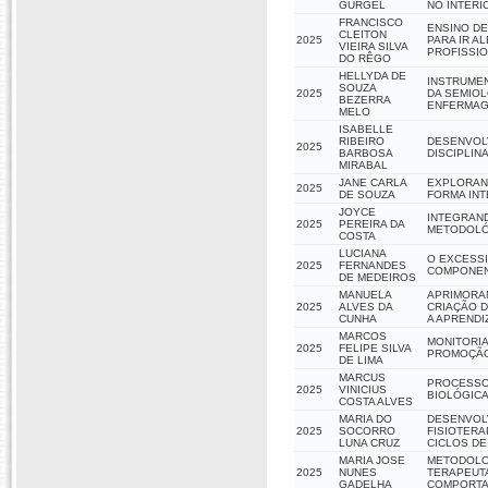
GURGEL
NO INTERI
FRANCISCO
ENSINO DE
CLEITON
2025
PARA IR A
VIEIRA SILVA
PROFISSION
DO RÊGO
HELLYDA DE
INSTRUME
SOUZA
2025
DA SEMIOL
BEZERRA
ENFERMA
MELO
ISABELLE
RIBEIRO
DESENVOLV
2025
BARBOSA
DISCIPLIN
MIRABAL
JANE CARLA
EXPLORAND
2025
DE SOUZA
FORMA INT
JOYCE
INTEGRAN
2025
PEREIRA DA
METODOLÓG
COSTA
LUCIANA
O EXCESSI
2025
FERNANDES
COMPONEN
DE MEDEIROS
MANUELA
APRIMORAN
2025
ALVES DA
CRIAÇÃO D
CUNHA
A APRENDIZ
MARCOS
MONITORIA
2025
FELIPE SILVA
PROMOÇÃO
DE LIMA
MARCUS
PROCESSO
2025
VINICIUS
BIOLÓGICA
COSTA ALVES
MARIA DO
DESENVOL
2025
SOCORRO
FISIOTERA
LUNA CRUZ
CICLOS DE
MARIA JOSE
METODOLOG
2025
NUNES
TERAPEUTA
GADELHA
COMPORTAM