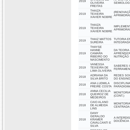
2019
OLIVEIRA
SEMIOLOGI
FREITAS
THAIZA
(RENOVAÇÃ
2019
TEIXEIRA
APRIMORA
XAVIER NOBRE
THAIZA
IMPLEMENT
2019
TEIXEIRA
APRIMORA
XAVIER NOBRE
THAIZ MATTOS
TUTORIA E
2019
SUREIRA
INTEGRADA
THAYSE
HANNE
DA TEORIA
2019
CAMARA
APRENDIZA
RIBEIRO DO
NUTRIÇÃO 
NASCIMENTO
VANESSA
SABERES I
2019
TEIXEIRA DE
FERRAMEN
LIMA OLIVEIRA
ADRIANA DA
REDES SOC
2018
SILVA BRITO
DO ENSINO
ANA LUDMILA
DISCIPLIN
2018
FREIRE COSTA
PARADIGMA
ANNA CECILIA
MONITORIA
2018
QUEIROZ DE
(CONT.)
MEDEIROS
CAIO ALANO
MONITORIA
2018
DE ALMEIDA
CENTRADA
LINS
DANY
GERALDO
A INTERDI
2018
KRAMER
DOCÊNCIA
CAVALCANTI E
SILVA