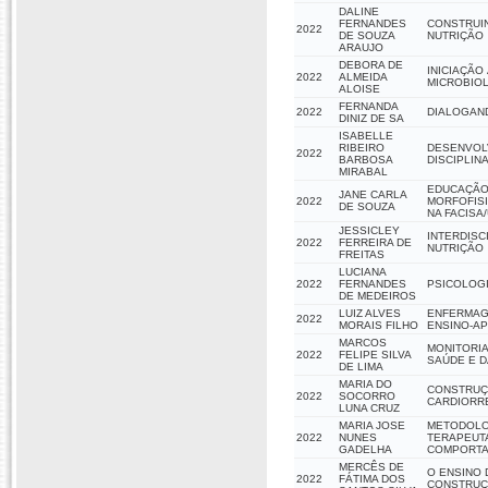
DALINE
FERNANDES
CONSTRUIN
2022
DE SOUZA
NUTRIÇÃO
ARAUJO
DEBORA DE
INICIAÇÃO
2022
ALMEIDA
MICROBIOL
ALOISE
FERNANDA
2022
DIALOGAN
DINIZ DE SA
ISABELLE
RIBEIRO
DESENVOLV
2022
BARBOSA
DISCIPLIN
MIRABAL
EDUCAÇÃO 
JANE CARLA
2022
MORFOFIS
DE SOUZA
NA FACISA
JESSICLEY
INTERDISC
2022
FERREIRA DE
NUTRIÇÃO
FREITAS
LUCIANA
2022
FERNANDES
PSICOLOGI
DE MEDEIROS
LUIZ ALVES
ENFERMAGE
2022
MORAIS FILHO
ENSINO-AP
MARCOS
MONITORIA
2022
FELIPE SILVA
SAÚDE E D
DE LIMA
MARIA DO
CONSTRUÇÃ
2022
SOCORRO
CARDIORR
LUNA CRUZ
MARIA JOSE
METODOLOG
2022
NUNES
TERAPEUTA
GADELHA
COMPORTA
MERCÊS DE
O ENSINO 
2022
FÁTIMA DOS
CONSTRUÇÃ