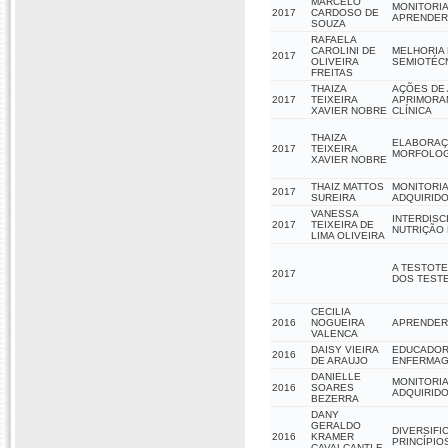
MARCELO
MONITORIA
2017
CARDOSO DE
APRENDER
SOUZA
RAFAELA
CAROLINI DE
MELHORIA 
2017
OLIVEIRA
SEMIOTÉC
FREITAS
THAIZA
AÇÕES DE 
2017
TEIXEIRA
APRIMORAM
XAVIER NOBRE
CLÍNICA
THAIZA
ELABORAÇÃ
2017
TEIXEIRA
MORFOLOG
XAVIER NOBRE
THAIZ MATTOS
MONITORIA
2017
SUREIRA
ADQUIRIDO
VANESSA
INTERDISC
2017
TEIXEIRA DE
NUTRIÇÃO 
LIMA OLIVEIRA
A TESTOTE
2017
DOS TEST
CECILIA
2016
NOGUEIRA
APRENDER 
VALENCA
DAISY VIEIRA
EDUCADOR
2016
DE ARAUJO
ENFERMAG
DANIELLE
MONITORIA
2016
SOARES
ADQUIRIDO
BEZERRA
DANY
GERALDO
DIVERSIFI
2016
KRAMER
PRINCÍPIO
CAVALCANTI E