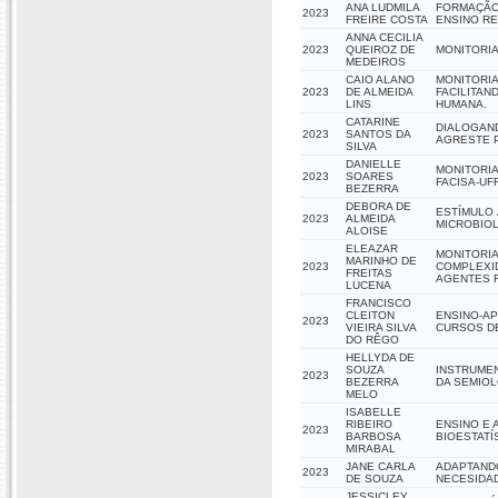
ANA LUDMILA
FORMAÇÃO 
2023
FREIRE COSTA
ENSINO R
ANNA CECILIA
2023
QUEIROZ DE
MONITORIA
MEDEIROS
CAIO ALANO
MONITORIA
2023
DE ALMEIDA
FACILITAN
LINS
HUMANA.
CATARINE
DIALOGAND
2023
SANTOS DA
AGRESTE 
SILVA
DANIELLE
MONITORIA
2023
SOARES
FACISA-UF
BEZERRA
DEBORA DE
ESTÍMULO 
2023
ALMEIDA
MICROBIOL
ALOISE
ELEAZAR
MONITORIA
MARINHO DE
2023
COMPLEXI
FREITAS
AGENTES F
LUCENA
FRANCISCO
CLEITON
ENSINO-A
2023
VIEIRA SILVA
CURSOS D
DO RÊGO
HELLYDA DE
SOUZA
INSTRUME
2023
BEZERRA
DA SEMIOL
MELO
ISABELLE
RIBEIRO
ENSINO E 
2023
BARBOSA
BIOESTATÍ
MIRABAL
JANE CARLA
ADAPTAND
2023
DE SOUZA
NECESIDAD
JESSICLEY