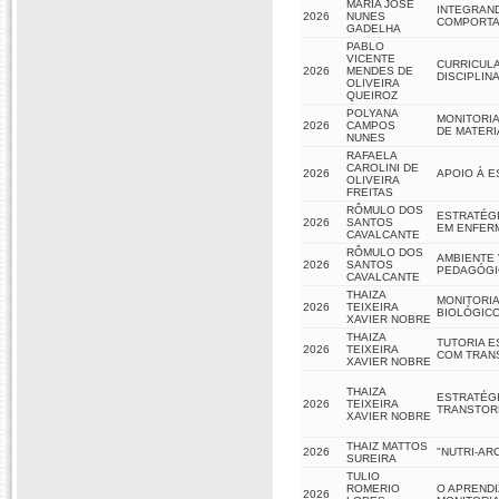
MARIA JOSE
INTEGRAND
2026
NUNES
COMPORTA
GADELHA
PABLO
VICENTE
CURRICUL
2026
MENDES DE
DISCIPLIN
OLIVEIRA
QUEIROZ
POLYANA
MONITORIA
2026
CAMPOS
DE MATERI
NUNES
RAFAELA
CAROLINI DE
2026
APOIO À E
OLIVEIRA
FREITAS
RÔMULO DOS
ESTRATÉGI
2026
SANTOS
EM ENFER
CAVALCANTE
RÔMULO DOS
AMBIENTE
2026
SANTOS
PEDAGÓGIC
CAVALCANTE
THAIZA
MONITORIA
2026
TEIXEIRA
BIOLÓGICO
XAVIER NOBRE
THAIZA
TUTORIA 
2026
TEIXEIRA
COM TRANS
XAVIER NOBRE
THAIZA
ESTRATÉGI
2026
TEIXEIRA
TRANSTORN
XAVIER NOBRE
THAIZ MATTOS
2026
"NUTRI-AR
SUREIRA
TULIO
ROMERIO
O APRENDI
2026