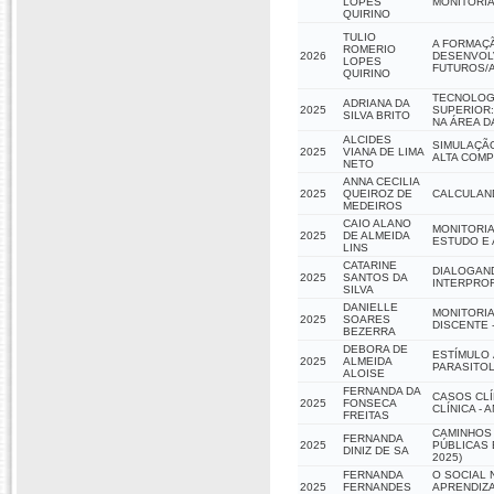
LOPES
MONITORIA
QUIRINO
TULIO
A FORMAÇÃ
ROMERIO
2026
DESENVOLV
LOPES
FUTUROS/A
QUIRINO
TECNOLOGI
ADRIANA DA
2025
SUPERIOR:
SILVA BRITO
NA ÁREA D
ALCIDES
SIMULAÇÃO
2025
VIANA DE LIMA
ALTA COM
NETO
ANNA CECILIA
2025
QUEIROZ DE
CALCULAND
MEDEIROS
CAIO ALANO
MONITORIA
2025
DE ALMEIDA
ESTUDO E 
LINS
CATARINE
DIALOGAND
2025
SANTOS DA
INTERPROF
SILVA
DANIELLE
MONITORIA
2025
SOARES
DISCENTE -
BEZERRA
DEBORA DE
ESTÍMULO 
2025
ALMEIDA
PARASITOL
ALOISE
FERNANDA DA
CASOS CL
2025
FONSECA
CLÍNICA - A
FREITAS
CAMINHOS 
FERNANDA
2025
PÚBLICAS 
DINIZ DE SA
2025)
FERNANDA
O SOCIAL 
2025
FERNANDES
APRENDIZ