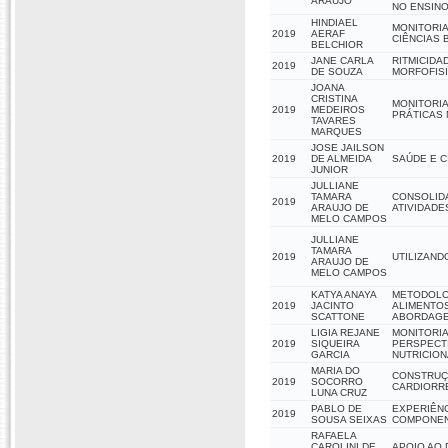
ARAUJO
NO ENSIN
HINDIAEL
MONITORIA
2019
AERAF
CIÊNCIAS 
BELCHIOR
JANE CARLA
RITMICIDA
2019
DE SOUZA
MORFOFISI
JOANA
CRISTINA
MONITORIA
2019
MEDEIROS
PRÁTICAS 
TAVARES
MARQUES
JOSE JAILSON
2019
DE ALMEIDA
SAÚDE E 
JUNIOR
JULLIANE
TAMARA
CONSOLIDA
2019
ARAUJO DE
ATIVIDADE
MELO CAMPOS
JULLIANE
TAMARA
2019
UTILIZAND
ARAUJO DE
MELO CAMPOS
KATYA ANAYA
METODOLOG
2019
JACINTO
ALIMENTOS
SCATTONE
ABORDAGE
LIGIA REJANE
MONITORIA
2019
SIQUEIRA
PERSPECTI
GARCIA
NUTRICION
MARIA DO
CONSTRUÇ
2019
SOCORRO
CARDIORRE
LUNA CRUZ
PABLO DE
EXPERIÊNC
2019
SOUSA SEIXAS
COMPONEN
RAFAELA
CAROLINI DE
APOIO AO 