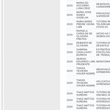
MARIA DO
DESENVOLV
2020
SOCORRO
CARDIORRE
LUNA CRUZ
MARIA JOSE
PROCESSOS
2020
NUNES
SUPERIOR
GADELHA
NUBIA MARIA
TUTORIA R
2020
FREIRE VIEIRA
TELEREABI
LIMA
COVID-19
RAFAELA
CAROLINI DE
APOIO AO 
2020
OLIVEIRA
SEMIOLOGI
FREITAS
ROBERTA DE
TUTORIA E
2020
OLIVEIRA
DESAFIOS
SABRINA
ESTRATÉG
2020
CAVALCANTI
PSICÓLOG
BARROS
DE TRABAL
SERGIO
2020
EDUARDO LIMA
MONITORIA
PRUDENTE
THAIZA
(RENOVAÇÃ
2020
TEIXEIRA
APRIMORA
XAVIER NOBRE
THAIZA
APLICATIV
2020
TEIXEIRA
APRENDIZA
XAVIER NOBRE
THAIZ MATTOS
TUTORIA R
2020
SUREIRA
SIM MAS 
THAIZ MATTOS
TUTORIA F
2020
SUREIRA
INTERDISC
THAIZ MATTOS
TUTORIA F
2020
SUREIRA
INTERDISC