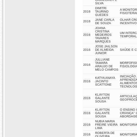
SILVA
DIMITRI
A MONITOR
2016
TAURINO
FISIOTERAP
GUEDES
JANE CARLA
OLHAR CRO
2016
DE SOUZA
INCENTIVO
JOANA
CRISTINA
UM INTERC
2016
MEDEIROS
TEMPORAL
TAVARES
MARQUES
JOSE JAILSON
2016
DE ALMEIDA
SAÚDE E 
JUNIOR
JULLIANE
TAMARA
MORFOFISI
2016
ARAUJO DE
FISIOLOGI
MELO CAMPOS
INICIAÇÃO
KATYA ANAYA
APRENDIZA
2016
JACINTO
ALIMENTOS
SCATTONE
TECNOLOGI
KLAYTON
ARTICULAÇ
2016
GALANTE
GEOPROCES
SOUSA
KLAYTON
O ENSINO 
2016
GALANTE
CRIANÇA" 
SOUSA
ABORDAGE
NUBIA MARIA
2016
FREIRE VIEIRA
MONITORI
LIMA
ROBERTA DE
2016
MONITORI
OLIVEIRA