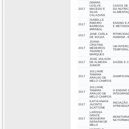
DINARA
LESLYE
CASOS DE
2017
MACEDO E
DO NUTRIC
SILVA
ALIMENTA
CALAZANS
ISABELLE
RIBEIRO
ENSINO E 
2017
BARBOSA
E METODOL
MIRABAL
JANE CARLA
RITMICIDA
2017
DE SOUZA
HUMANA - 
JOANA
CRISTINA
UM INTERC
2017
MEDEIROS
TEMPORAL
TAVARES
MARQUES
JOSE JAILSON
2017
DE ALMEIDA
SAÚDE E 
JUNIOR
JULLIANE
TAMARA
2017
GAMIFICAN
ARAUJO DE
MELO CAMPOS
JULLIANE
TAMARA
O ENSINO 
2017
ARAUJO DE
INTEGRAND
MELO CAMPOS
KATYA ANAYA
INICIAÇÃO
2017
JACINTO
APRENDIZA
SCATTONE
LARISSA
GRACE
MONITORIA
2017
NOGUEIRA
NA FORMA
SERAFIM DE
MELO