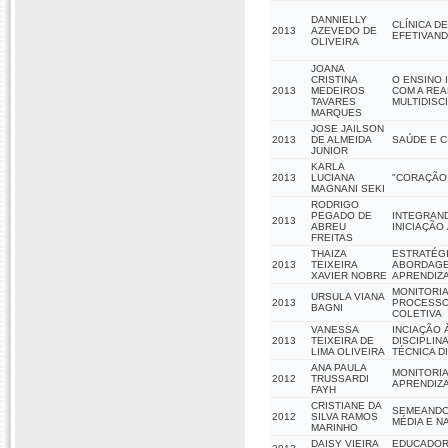
DANNIELLY
CLÍNICA 
2013
AZEVEDO DE
EFETIVAND
OLIVEIRA
JOANA
CRISTINA
O ENSINO
2013
MEDEIROS
COM A REA
TAVARES
MULTIDISC
MARQUES
JOSE JAILSON
2013
DE ALMEIDA
SAÚDE E 
JUNIOR
KARLA
2013
LUCIANA
"CORAÇÃO 
MAGNANI SEKI
RODRIGO
PEGADO DE
INTEGRAN
2013
ABREU
INICIAÇÃO
FREITAS
THAIZA
ESTRATÉGI
2013
TEIXEIRA
ABORDAGEM
XAVIER NOBRE
APRENDIZ
MONITORIA
URSULA VIANA
2013
PROCESSO
BAGNI
COLETIVA
VANESSA
INCIAÇÃO 
2013
TEIXEIRA DE
DISCIPLIN
LIMA OLIVEIRA
TÉCNICA D
ANA PAULA
MONITORIA
2012
TRUSSARDI
APRENDIZ
FAYH
CRISTIANE DA
SEMEANDO
2012
SILVA RAMOS
MÉDIA E N
MARINHO
DAISY VIEIRA
EDUCADOR