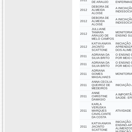
2012
DE ARAUJO
ENFERMAG
DEBORA DE
A INICIAÇ
2012
ALMEIDA
INDISSOCI
ALOISE
DEBORA DE
A INICIAÇ
2012
ALMEIDA
INDISSOCI
ALOISE
JULLIANE
TAMARA
MONITORIA
2012
ARAUJO DE
ENSINO SU
MELO CAMPOS
KATYA ANAYA
INICIAÇÃO
2012
JACINTO
APRENDIZA
SCATTONE
DOS ALIM
ADRIANA DA
O ENSINO 
2011
SILVA BRITO
POR MEIO 
ADRIANA DA
O ENSINO 
2011
SILVA BRITO
POR MEIO 
ADRIANA
2011
GOMES
MONITORIA
MAGALHAES
ANNA CECILIA
2011
QUEIROZ DE
INICIAÇÃO
MEDEIROS
ANNE
A IMPORTÂ
2011
CHRISTINE
SAÚDE: EF
DAMASIO
KARLA
VERUSKA
2011
MARQUES
ATIVIDADE
CAVALCANTE
DA COSTA
INICIAÇÃO
KATYA ANAYA
ENSINO-AP
2011
JACINTO
ALIMENTOS
SCATTONE
NUTRIÇÃO.