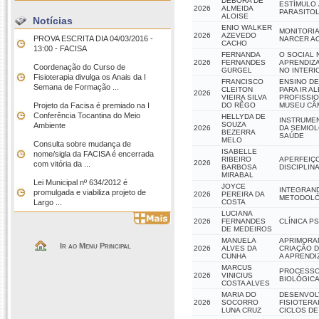
DEBORA DE
ESTÍMULO 
2026
ALMEIDA
PARASITOL
ALOISE
Notícias
ENIO WALKER
MONITORIA
2026
AZEVEDO
PROVA ESCRITA DIA 04/03/2016 -
NARCER A
CACHO
13:00 - FACISA
FERNANDA
O SOCIAL 
2026
FERNANDES
APRENDIZ
Coordenação do Curso de
GURGEL
NO INTERI
Fisioterapia divulga os Anais da I
FRANCISCO
ENSINO DE
Semana de Formação ...
CLEITON
PARA IR A
2026
VIEIRA SILVA
PROFISSIO
Projeto da Facisa é premiado na I
DO RÊGO
MUSEU CÂM
Conferência Tocantina do Meio
HELLYDA DE
INSTRUME
SOUZA
Ambiente
2026
DA SEMIOL
BEZERRA
SAÚDE
MELO
Consulta sobre mudança de
ISABELLE
nome/sigla da FACISA é encerrada
RIBEIRO
APERFEIÇ
2026
com vitória da ...
BARBOSA
DISCIPLIN
MIRABAL
Lei Municipal nº 634/2012 é
JOYCE
INTEGRAN
promulgada e viabiliza projeto de
2026
PEREIRA DA
METODOLÓG
Largo ...
COSTA
LUCIANA
2026
FERNANDES
CLÍNICA P
DE MEDEIROS
MANUELA
APRIMORAN
Ir ao Menu Principal
2026
ALVES DA
CRIAÇÃO D
CUNHA
A APRENDIZ
MARCUS
PROCESSO
2026
VINICIUS
BIOLÓGICA
COSTA ALVES
MARIA DO
DESENVOL
2026
SOCORRO
FISIOTERA
LUNA CRUZ
CICLOS DE 