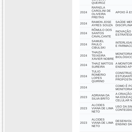
QUEIROZ
RAFAELA
CAROLINI DE
2024
APOIO À E
OLIVEIRA
FREITAS
RAMON JOSE
SAÚDE ME
2024
AYRES SOUZA
DISCIPLIN
RÔMULO DOS
INOVAÇÃO
2024
SANTOS
ESTRATÉGI
CAVALCANTE
SAMUEL
INTERLIGA
2024
PAULO
E FARMAC
CIBULSKI
THAIZA
MONITORIA
2024
TEIXEIRA
BIOLÓGICO
XAVIER NOBRE
THAIZ MATTOS
A MONITOR
2024
SUREIRA
ENSINO A
TULIO
CONSTRUÇÃ
ROMERIO
2024
ESTUDANTE
LOPES
PROPOSTA 
QUIRINO
COMO É PO
2024
MONITORIA
A CRIAÇÃO
ADRIANA DA
2023
NA EDUCAÇ
SILVA BRITO
CELULAR N
ALCIDES
USO DA SI
2023
VIANA DE LIMA
CONTEÚDO
NETO
ALCIDES
DESENVOL
2023
VIANA DE LIMA
ENSINO DA
NETO