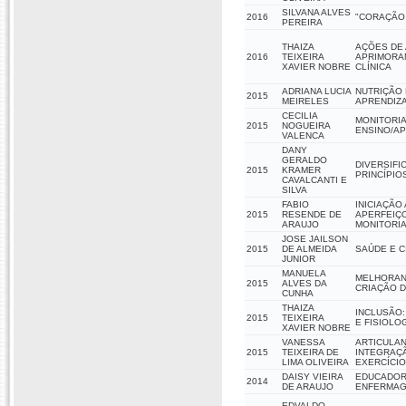
SILVANA ALVES
2016
"CORAÇÃO 
PEREIRA
THAIZA
AÇÕES DE 
2016
TEIXEIRA
APRIMORAM
XAVIER NOBRE
CLÍNICA
ADRIANA LUCIA
NUTRIÇÃO 
2015
MEIRELES
APRENDIZA
CECILIA
MONITORI
2015
NOGUEIRA
ENSINO/A
VALENCA
DANY
GERALDO
DIVERSIFI
2015
KRAMER
PRINCÍPIO
CAVALCANTI E
SILVA
FABIO
INICIAÇÃO
2015
RESENDE DE
APERFEIÇ
ARAUJO
MONITORI
JOSE JAILSON
2015
DE ALMEIDA
SAÚDE E 
JUNIOR
MANUELA
MELHORAND
2015
ALVES DA
CRIAÇÃO D
CUNHA
THAIZA
INCLUSÃO:
2015
TEIXEIRA
E FISIOLO
XAVIER NOBRE
VANESSA
ARTICULAN
2015
TEIXEIRA DE
INTEGRAÇÃ
LIMA OLIVEIRA
EXERCÍCIO
DAISY VIEIRA
EDUCADOR
2014
DE ARAUJO
ENFERMAG
EDVALDO