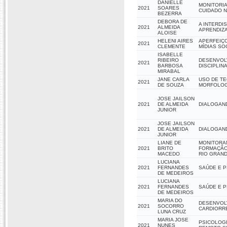
DANIELLE
MONITORIA
2021
SOARES
CUIDADO N
BEZERRA
DEBORA DE
A INTERDI
2021
ALMEIDA
APRENDIZ
ALOISE
HELENI AIRES
APERFEIÇ
2021
CLEMENTE
MÍDIAS SO
ISABELLE
RIBEIRO
DESENVOLV
2021
BARBOSA
DISCIPLIN
MIRABAL
JANE CARLA
USO DE T
2021
DE SOUZA
MORFOLOGI
JOSE JAILSON
2021
DE ALMEIDA
DIALOGAN
JUNIOR
JOSE JAILSON
2021
DE ALMEIDA
DIALOGAN
JUNIOR
LIANE DE
MONITORAN
2021
BRITO
FORMAÇÃO
MACEDO
RIO GRAN
LUCIANA
2021
FERNANDES
SAÚDE E P
DE MEDEIROS
LUCIANA
2021
FERNANDES
SAÚDE E P
DE MEDEIROS
MARIA DO
DESENVOLV
2021
SOCORRO
CARDIORR
LUNA CRUZ
MARIA JOSE
PSICOLOGI
2021
NUNES