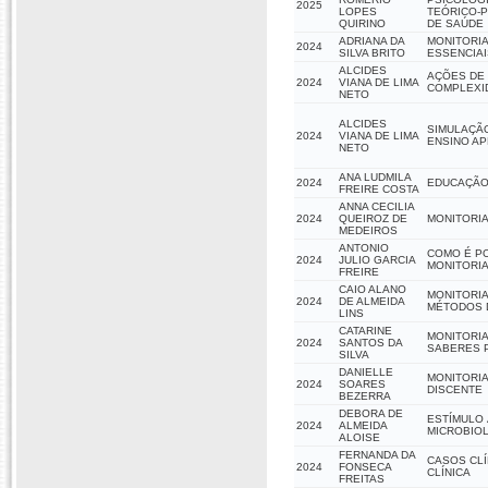
2025
LOPES
TEÓRICO-P
QUIRINO
DE SAÚDE
ADRIANA DA
MONITORIA
2024
SILVA BRITO
ESSENCIAI
ALCIDES
AÇÕES DE 
2024
VIANA DE LIMA
COMPLEXI
NETO
ALCIDES
SIMULAÇÃO
2024
VIANA DE LIMA
ENSINO AP
NETO
ANA LUDMILA
2024
EDUCAÇÃO
FREIRE COSTA
ANNA CECILIA
2024
QUEIROZ DE
MONITORIA
MEDEIROS
ANTONIO
COMO É PO
2024
JULIO GARCIA
MONITORIA
FREIRE
CAIO ALANO
MONITORIA
2024
DE ALMEIDA
MÉTODOS 
LINS
CATARINE
MONITORIA
2024
SANTOS DA
SABERES P
SILVA
DANIELLE
MONITORIA
2024
SOARES
DISCENTE
BEZERRA
DEBORA DE
ESTÍMULO 
2024
ALMEIDA
MICROBIOL
ALOISE
FERNANDA DA
CASOS CL
2024
FONSECA
CLÍNICA
FREITAS