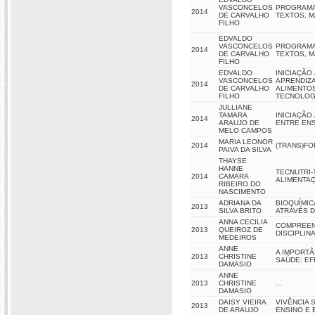
VASCONCELOS
PROGRAMA
2014
DE CARVALHO
TEXTOS, M
FILHO
EDVALDO
VASCONCELOS
PROGRAMA
2014
DE CARVALHO
TEXTOS, M
FILHO
EDVALDO
INICIAÇÃO
VASCONCELOS
APRENDIZA
2014
DE CARVALHO
ALIMENTOS
FILHO
TECNOLOGI
JULLIANE
TAMARA
INICIAÇÃO
2014
ARAUJO DE
ENTRE ENS
MELO CAMPOS
MARIA LEONOR
2014
(TRANS)FO
PAIVA DA SILVA
THAYSE
HANNE
TECNUTRI-
2014
CAMARA
ALIMENTA
RIBEIRO DO
NASCIMENTO
ADRIANA DA
BIOQUÍMIC
2013
SILVA BRITO
ATRAVÉS D
ANNA CECILIA
COMPREEN
2013
QUEIROZ DE
DISCIPLIN
MEDEIROS
ANNE
A IMPORTÂ
2013
CHRISTINE
SAÚDE: EF
DAMASIO
ANNE
2013
CHRISTINE
...
DAMASIO
DAISY VIEIRA
VIVÊNCIA 
2013
DE ARAUJO
ENSINO E