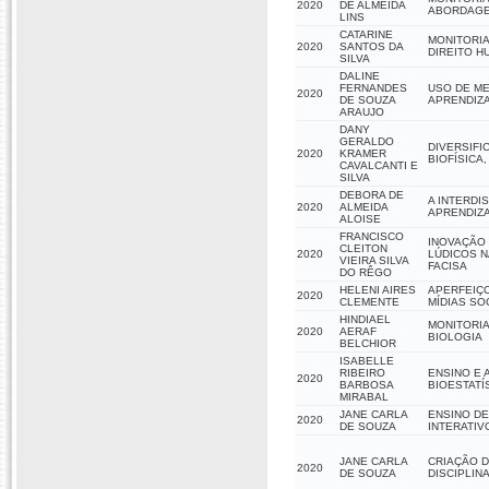
2020
DE ALMEIDA
ABORDAGE
LINS
CATARINE
MONITORIA
2020
SANTOS DA
DIREITO H
SILVA
DALINE
FERNANDES
USO DE M
2020
DE SOUZA
APRENDIZA
ARAUJO
DANY
GERALDO
DIVERSIFI
2020
KRAMER
BIOFÍSICA
CAVALCANTI E
SILVA
DEBORA DE
A INTERDI
2020
ALMEIDA
APRENDIZ
ALOISE
FRANCISCO
INOVAÇÃO 
CLEITON
2020
LÚDICOS 
VIEIRA SILVA
FACISA
DO RÊGO
HELENI AIRES
APERFEIÇ
2020
CLEMENTE
MÍDIAS SO
HINDIAEL
MONITORIA
2020
AERAF
BIOLOGIA
BELCHIOR
ISABELLE
RIBEIRO
ENSINO E 
2020
BARBOSA
BIOESTATÍ
MIRABAL
JANE CARLA
ENSINO DE
2020
DE SOUZA
INTERATIV
JANE CARLA
CRIAÇÃO D
2020
DE SOUZA
DISCIPLIN