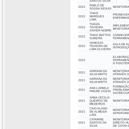
SANTOS SILVA
PABLO DE
2022
MONITORIA
SOUSA SEIXAS
THAIS
PROMOVEN
2022
MARQUES
ENFERMAG
LIMA
THAIZA
IMPLEMEN
2022
TEIXEIRA
MONITORI
XAVIER NOBRE
THAIZ MATTOS
CONHECER
2022
SUREIRA
FERRAMEN
VANESSA
SALA DE A
2022
TEIXEIRA DE
INTRODUÇÃ
LIMA OLIVEIRA
ELABORAÇ
2022
FERRAMENT
À FISIOTER
ADRIANA DA
MONITORIA
2021
SILVA BRITO
ATRAVÉS D
ADRIANA DA
MONITORIA
2021
SILVA BRITO
ATRAVÉS D
FORMAÇÃO 
ANA LUDMILA
2021
PROBLEMA
FREIRE COSTA
SAÚDE/CO
ANNA CECILIA
2021
QUEIROZ DE
MONITORIA
MEDEIROS
CAIO ALANO
MONITORIA
2021
DE ALMEIDA
APROFUND
LINS
CATARINE
MONITORIA
2021
SANTOS DA
DIREITO H
SILVA
DE COVID-