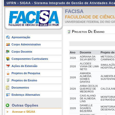
UFRN ›
SIGAA - Sistema Integrado de Gestão de Atividades A
FACISA
FACULDADE DE CIÊNCIA
UNIVERSIDADE FEDERAL DO RIO G
Projetos De Ensino
Apresentação
Corpo Administrativo
Corpo Docente
Ano
Docente
Projeto de
ADRIANA DA
METODOLOG
2026
Componentes Curriculares
SILVA BRITO
CAMINHOS 
ALCIDES
SIMULAÇÃO
Ações de Extensão
2026
VIANA DE LIMA
HOSPITALA
NETO
Projetos de Pesquisa
AMANDA
ALMEIDA
ALIMENTA 
2026
GOMES
SUSTENTAB
Projetos de Ensino
DANTAS
ANNA CECILIA
Documentos
2026
QUEIROZ DE
CALCULAND
MEDEIROS
Endereço Alternativo
CAIO ALANO
MONITORIA
2026
DE ALMEIDA
ESTRATÉGI
LINS
Outras Opções
DANIELLE
MONITORIA
2026
SOARES
DESENVOLV
BEZERRA
Acessar o SIGAA