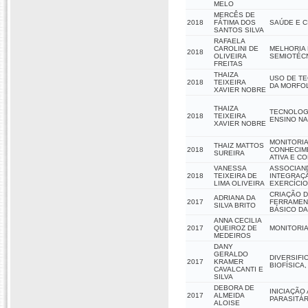
MELO
MERCÊS DE
2018
FÁTIMA DOS
SAÚDE E 
SANTOS SILVA
RAFAELA
CAROLINI DE
MELHORIA 
2018
OLIVEIRA
SEMIOTÉC
FREITAS
THAIZA
USO DE TE
2018
TEIXEIRA
DA MORFO
XAVIER NOBRE
THAIZA
TECNOLOGI
2018
TEIXEIRA
ENSINO NA
XAVIER NOBRE
MONITORIA
THAIZ MATTOS
2018
CONHECIM
SUREIRA
ATIVA E CO
VANESSA
ASSOCIAND
2018
TEIXEIRA DE
INTEGRAÇÃ
LIMA OLIVEIRA
EXERCÍCIO
CRIAÇÃO D
ADRIANA DA
2017
FERRAMENT
SILVA BRITO
BÁSICO DA
ANNA CECILIA
2017
QUEIROZ DE
MONITORIA
MEDEIROS
DANY
GERALDO
DIVERSIFI
2017
KRAMER
BIOFÍSICA
CAVALCANTI E
SILVA
DEBORA DE
INICIAÇÃO
2017
ALMEIDA
PARASITÁR
ALOISE