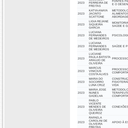
FONTES FÍ
2023
FERREIRA DE
E O DESE
FREITAS
KATYA ANAYA
METODOLOG
2023
JACINTO
ALIMENTOS
SCATTONE
ABORDAGEM
LIGIA REJANE
MONITORIA
2023
SIQUEIRA
SAÚDE E D
GARCIA
LUCIANA
2023
FERNANDES
PSICOLOGI
DE MEDEIROS
LUCIANA
2023
FERNANDES
SAÚDE E PS
DE MEDEIROS
LUCIANE
PAULA BATISTA
2023
PROCESSO
ARAUJO DE
OLIVEIRA
MARCUS
PROCESSOS
2023
VINICIUS
COMPORT
COSTA ALVES
MARIA DO
CONSTRUÇÃ
2023
SOCORRO
FISIOTERA
LUNA CRUZ
VIDA
MARIA JOSE
METODOLOG
2023
NUNES
TERAPEUTA
GADELHA
COMPORTAM
PABLO
VICENTE
2023
MENDES DE
CONEXÕES 
OLIVEIRA
QUEIROZ
RAFAELA
CAROLINI DE
2023
APOIO À E
OLIVEIRA
FREITAS