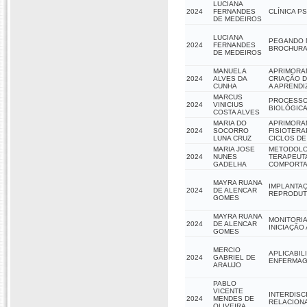
LUCIANA
2024
FERNANDES
CLÍNICA P
DE MEDEIROS
LUCIANA
PEGANDO N
2024
FERNANDES
BROCHURAS
DE MEDEIROS
MANUELA
APRIMORAN
2024
ALVES DA
CRIAÇÃO D
CUNHA
A APREND
MARCUS
PROCESSO
2024
VINICIUS
BIOLÓGIC
COSTA ALVES
MARIA DO
APRIMORAM
2024
SOCORRO
FISIOTERA
LUNA CRUZ
CICLOS DE
MARIA JOSE
METODOLOG
2024
NUNES
TERAPEUTA
GADELHA
COMPORTAM
MAYRA RUANA
IMPLANTAÇ
2024
DE ALENCAR
REPRODUT
GOMES
MAYRA RUANA
MONITORIA
2024
DE ALENCAR
INICIAÇÃO
GOMES
MERCIO
APLICABIL
2024
GABRIEL DE
ENFERMA
ARAUJO
PABLO
VICENTE
INTERDISC
2024
MENDES DE
RELACIONA
OLIVEIRA