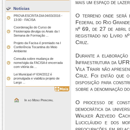
mais um espaço de lazer
Notícias
O terreno onde será e
PROVA ESCRITA DIA 04/03/2016 -
13:00 - FACISA
Federal do Rio Grande
Coordenação do Curso de
nº 69, de 27 de abril
Fisioterapia divulga os Anais da I
registrado no Livro n
Semana de Formação ...
Cruz.
Projeto da Facisa é premiado na I
Conferência Tocantina do Meio
Ambiente
Durante a elaboração 
Consulta sobre mudança de
Infraestrutura da UFR
nome/sigla da FACISA é encerrada
com vitória da ...
Vila Trairi não apresen
Lei Municipal nº 634/2012 é
Cruz. Foi então que o
promulgada e viabiliza projeto de
disposição para constr
Largo ...
sobre a denominação do
Ir ao Menu Principal
O processo de constr
democrática da univer
Walker Azevedo Cacho
Lucicláudio e dos mo
preocupações em relaç