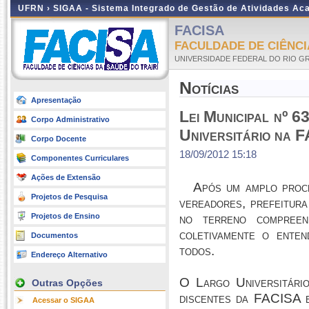
UFRN ›
SIGAA - Sistema Integrado de Gestão de Atividades A
FACISA
FACULDADE DE CIÊNCIA
UNIVERSIDADE FEDERAL DO RIO G
Notícias
Apresentação
Lei Municipal nº 6
Corpo Administrativo
Universitário na 
Corpo Docente
18/09/2012 15:18
Componentes Curriculares
Ações de Extensão
Após um amplo proce
Projetos de Pesquisa
vereadores, prefeitura
Projetos de Ensino
no terreno compreen
coletivamente o enten
Documentos
todos.
Endereço Alternativo
O Largo Universitário
Outras Opções
discentes da FACISA e
Acessar o SIGAA