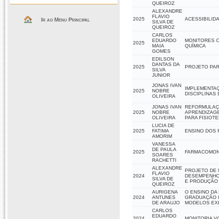
QUEIROZ
ALEXANDRE
FLAVIO
2025
ACESSIBILID
Ir ao Menu Principal
SILVA DE
QUEIROZ
CARLOS
EDUARDO
MONITORES C
2025
MAIA
QUÍMICA
GOMES
EDILSON
DANTAS DA
2025
PROJETO PAR
SILVA
JUNIOR
JONAS IVAN
IMPLEMENTAÇ
2025
NOBRE
DISCIPLINAS 
OLIVEIRA
JONAS IVAN
REFORMULAÇÃ
2025
NOBRE
APRENDIZAGE
OLIVEIRA
PARA FISIOT
LUCIA DE
2025
FATIMA
ENSINO DOS 
AMORIM
VANESSA
DE PAULA
2025
FARMACOMON
SOARES
RACHETTI
ALEXANDRE
PROJETO DE 
FLAVIO
2024
DESEMPENHO 
SILVA DE
E PRODUÇÃO 
QUEIROZ
AURIGENA
O ENSINO DA
2024
ANTUNES
GRADUAÇÃO D
DE ARAUJO
MODELOS EXP
CARLOS
EDUARDO
2024
MONITORIA V