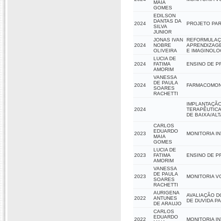
MAIA
GOMES
EDILSON
DANTAS DA
2024
PROJETO PAR
SILVA
JUNIOR
JONAS IVAN
REFORMULAÇÃ
2024
NOBRE
APRENDIZAGE
OLIVEIRA
E IMAGINOLO
LUCIA DE
2024
FATIMA
ENSINO DE P
AMORIM
VANESSA
DE PAULA
2024
FARMACOMON
SOARES
RACHETTI
IMPLANTAÇÃO
2024
TERAPÊUTIC
DE BAIXA/ALT
CARLOS
EDUARDO
2023
MONITORIA I
MAIA
GOMES
LUCIA DE
2023
FATIMA
ENSINO DE P
AMORIM
VANESSA
DE PAULA
2023
MONITORIA V
SOARES
RACHETTI
AURIGENA
AVALIAÇÃO D
2022
ANTUNES
DE DUVIDA P
DE ARAUJO
CARLOS
EDUARDO
2022
MONITORIA I