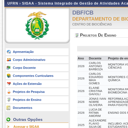
UFRN ›
SIGAA - Sistema Integrado de Gestão de Atividades A
DBF/CB
DEPARTAMENTO DE BI
CENTRO DE BIOCIÊNCIAS
Projetos De Ensino
Apresentação
Ano
Docente
Projeto de e
Corpo Administrativo
CARLOS
MONITORIA V
2026
ANTONIO
Corpo Docente
CIÊNCIAS
BARBOZA
CARLOS
Componentes Curriculares
EDUARDO
MONITORES C
2026
MAIA
QUÍMICA
GOMES
Ações de Extensão
ELAINE
MONITORIA P
2026
CRISTINA
Projetos de Pesquisa
BIOMEDICINA
GAVIOLI
JONAS IVAN
REFORMULAÇÃ
Projetos de Ensino
2026
NOBRE
APRENDIZAGE
OLIVEIRA
PARA FISIOT
Documentos
LUCIA DE
2026
FATIMA
ENSINO DOS 
AMORIM
Outras Opções
ALEXANDRE
FLAVIO
INCLUBIO: AC
2025
Acessar o SIGAA
SILVA DE
ESTUDANTES 