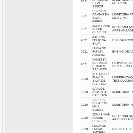
2021
SILVA
MEDICINA
JUNIOR
EDILSON
DANTAS DA
MONITORIA P
2021
SILVA
MEDICINA
JUNIOR
JONAS IVAN
REFORMULAÇÃ
2021
NOBRE
APRENDIZAGE
OLIVEIRA
JULIANA
2021
FELIX DA
USO DAS RED
SILVA
LUCIA DE
2021
FATIMA
ENSINO DE A
AMORIM
VANESSA
DE PAULA
FARMACO_DE
2021
SOARES
SOCIAIS NO 
RACHETTI
ALEXANDRE
FLAVIO
MODERNIZAÇÃ
2020
SILVA DE
TECNOLOGIA
QUEIROZ
CARLOS
2020
ANTONIO
MONITORIA E
BARBOZA
CARLOS
EDUARDO
2020
MONITORIA IN
MAIA
GOMES
JONAS IVAN
REFORMULAÇÃ
2020
NOBRE
APRENDIZAGE
OLIVEIRA
LUCIA DE
2020
FATIMA
ENSINO DE A
AMORIM