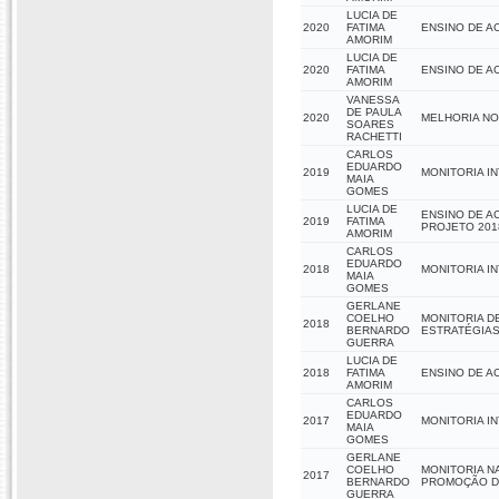
LUCIA DE
2020
FATIMA
ENSINO DE A
AMORIM
LUCIA DE
2020
FATIMA
ENSINO DE A
AMORIM
VANESSA
DE PAULA
2020
MELHORIA NO
SOARES
RACHETTI
CARLOS
EDUARDO
2019
MONITORIA IN
MAIA
GOMES
LUCIA DE
ENSINO DE A
2019
FATIMA
PROJETO 201
AMORIM
CARLOS
EDUARDO
2018
MONITORIA I
MAIA
GOMES
GERLANE
COELHO
MONITORIA D
2018
BERNARDO
ESTRATÉGIAS
GUERRA
LUCIA DE
2018
FATIMA
ENSINO DE A
AMORIM
CARLOS
EDUARDO
2017
MONITORIA IN
MAIA
GOMES
GERLANE
COELHO
MONITORIA NA
2017
BERNARDO
PROMOÇÃO DE
GUERRA