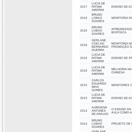
LUCIA DE
2017
FATIMA
ENSINO DE A
AMORIM
BRUNO
2016
LOBAO
MONITORIA I
SOARES
BRUNO
APRENDIZADO
2016
LOBAO
BIOFÍSICA
SOARES
GERLANE
COELHO
MONITORIA NA
2016
BERNARDO
PROMOÇÃO DE
GUERRA
LUCIA DE
2016
FATIMA
ENSINO DE P
AMORIM
LUCIA DE
MELHORIA NA
2016
FATIMA
CHINESA
AMORIM
CARLOS
EDUARDO
2015
MONITORES 
MAIA
GOMES
LUCIA DE
2015
FATIMA
ENSINO DE A
AMORIM
AURIGENA
O ENSINO DA
2014
ANTUNES
AULA COMO A
DE ARAUJO
BRUNO
2014
LOBAO
PROJETO DE 
SOARES
GERLANE