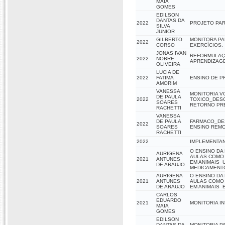
MAIA
GOMES
EDILSON
DANTAS DA
2022
PROJETO PAR
SILVA
JUNIOR
GILBERTO
MONITORA PA
2022
CORSO
EXERCÍCIOS.
JONAS IVAN
REFORMULAÇÃ
2022
NOBRE
APRENDIZAGE
OLIVEIRA
LUCIA DE
2022
FATIMA
ENSINO DE P
AMORIM
VANESSA
MONITORIA V
DE PAULA
2022
TOXICO_DES
SOARES
RETORNO PR
RACHETTI
VANESSA
DE PAULA
FARMACO_DE
2022
SOARES
ENSINO REMO
RACHETTI
2022
IMPLEMENTAN
O ENSINO DA
AURIGENA
AULAS COMO 
2021
ANTUNES
EM ANIMAIS 
DE ARAUJO
MEDICAMENT
AURIGENA
O ENSINO DA
2021
ANTUNES
AULAS COMO 
DE ARAUJO
EM ANIMAIS 
CARLOS
EDUARDO
2021
MONITORIA I
MAIA
GOMES
EDILSON
DANTAS DA
MONITORIA P