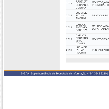
COELHO
MONITORIA NA
2014
BERNARDO
PROMOÇÃO DE
GUERRA
LUCIA DE
2014
FATIMA
PRÁTICAS DA
AMORIM
CARLOS
MELHORIA DA
2013
ANTONIO
DEPARTAMENT
BARBOZA
CARLOS
EDUARDO
2013
MONITORES 
MAIA
GOMES
LUCIA DE
2013
FATIMA
FUNDAMENTO
AMORIM
SIGAA | Superintendência de Tecnologia da Informação - (84) 3342 2210 