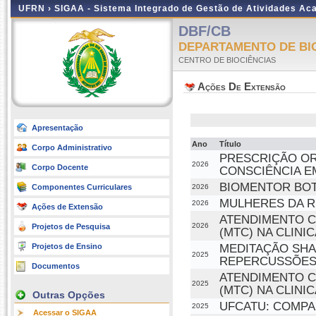
UFRN ›
SIGAA - Sistema Integrado de Gestão de Atividades A
DBF/CB
DEPARTAMENTO DE BI
CENTRO DE BIOCIÊNCIAS
Ações De Extensão
Apresentação
Ano
Título
Corpo Administrativo
PRESCRIÇÃO OR
2026
Corpo Docente
CONSCIÊNCIA E
BIOMENTOR BOT 
Componentes Curriculares
2026
MULHERES DA R
2026
Ações de Extensão
ATENDIMENTO C
2026
Projetos de Pesquisa
(MTC) NA CLINI
MEDITAÇÃO SHA
Projetos de Ensino
2025
REPERCUSSÕE
Documentos
ATENDIMENTO C
2025
(MTC) NA CLINI
Outras Opções
UFCATU: COMPA
2025
Acessar o SIGAA