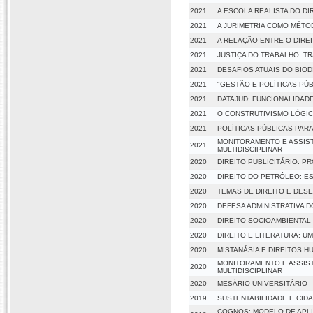
2021
A ESCOLA REALISTA DO DIR
2021
A JURIMETRIA COMO MÉTO
2021
A RELAÇÃO ENTRE O DIRE
2021
JUSTIÇA DO TRABALHO: T
2021
DESAFIOS ATUAIS DO BIO
2021
"GESTÃO E POLÍTICAS PÚB
2021
DATAJUD: FUNCIONALIDAD
2021
O CONSTRUTIVISMO LÓGIC
2021
POLÍTICAS PÚBLICAS PARA
MONITORAMENTO E ASSISTÊ
2021
MULTIDISCIPLINAR
2020
DIREITO PUBLICITÁRIO: 
2020
DIREITO DO PETRÓLEO: ES
2020
TEMAS DE DIREITO E DES
2020
DEFESA ADMINISTRATIVA 
2020
DIREITO SOCIOAMBIENTAL
2020
DIREITO E LITERATURA: U
2020
MISTANÁSIA E DIREITOS 
MONITORAMENTO E ASSISTÊ
2020
MULTIDISCIPLINAR
2020
MESÁRIO UNIVERSITÁRIO
2019
SUSTENTABILIDADE E CIDA
COGNOS: MODELO DE APLI