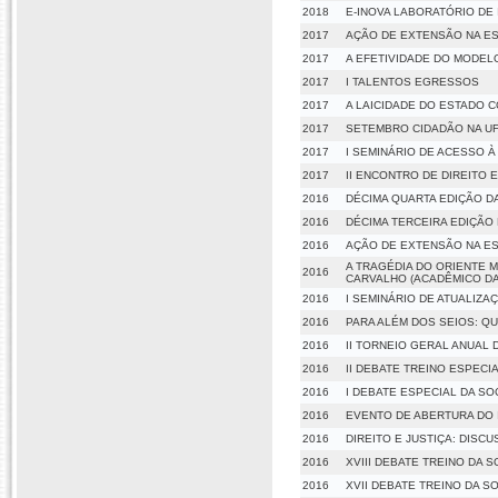
2018
E-INOVA LABORATÓRIO D
2017
AÇÃO DE EXTENSÃO NA E
2017
A EFETIVIDADE DO MODEL
2017
I TALENTOS EGRESSOS
2017
A LAICIDADE DO ESTADO 
2017
SETEMBRO CIDADÃO NA U
2017
I SEMINÁRIO DE ACESSO À
2017
II ENCONTRO DE DIREITO
2016
DÉCIMA QUARTA EDIÇÃO DA
2016
DÉCIMA TERCEIRA EDIÇÃO 
2016
AÇÃO DE EXTENSÃO NA ES
A TRAGÉDIA DO ORIENTE M
2016
CARVALHO (ACADÊMICO DA 
2016
I SEMINÁRIO DE ATUALIZ
2016
PARA ALÉM DOS SEIOS: Q
2016
II TORNEIO GERAL ANUAL 
2016
II DEBATE TREINO ESPECI
2016
I DEBATE ESPECIAL DA S
2016
EVENTO DE ABERTURA DO 
2016
DIREITO E JUSTIÇA: DISC
2016
XVIII DEBATE TREINO DA 
2016
XVII DEBATE TREINO DA S