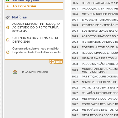
2025
DESAFIOS ATUAIS PARA A 
Acessar o SIGAA
2024
PRODUÇÃO CIENTÍFICA: RE
2024
MOTYRUM NÚCLEO INFANT
Notícias
2024
EINOVALAB - LABORATÓRI
AULA DE DDP0200 - INTRODUÇÃO
2023
PROJETO DE EXTENSÃO IT
AO ESTUDO DO DIREITO TURMA
2023
SUSTENTABILIDADE NAS 
02 35M345
2023
ASPECTOS PRÁTICOS DO 
CALENDÁRIO DAS PLENÁRIAS DO
DEPRO/2016
2023
HISTÓRIA DOS DIREITOS 
2023
ROTEIRO HISTÓRICO DE U
Comunicado sobre o novo e-mail do
Departamento de Direito Processual e
2023
RESUMO SIMPLES E RESU
...
2023
MISTANÁSIA E DIREITOS 
2023
PESQUISA-AÇÃO: ENTRE O
MONITORAMENTO E ASSISTÊ
2023
Ir ao Menu Principal
MULTIDISCIPLINAR
2022
PRESTAÇÃO JURISDICIONA
2022
NOVAS PERSPECTIVAS DE 
2022
PRÁTICAS ABUSIVAS NAS
2022
RELAÇÃO JURÍDICA DE CO
2022
MESTRADO E DOUTORADO:
2022
COMO FAZER RESUMO E R
2022
MISTANÁSIA E DIREITOS:
2022
MESA REDONDA SOBRE IN