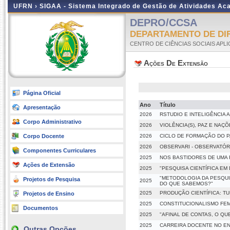
UFRN ›
SIGAA - Sistema Integrado de Gestão de Atividades A
DEPRO/CCSA
DEPARTAMENTO DE DI
CENTRO DE CIÊNCIAS SOCIAIS APL
Ações De Extensão
Página Oficial
Ano
Título
Apresentação
2026
RSTUDIO E INTELIGÊNCIA 
Corpo Administrativo
2026
VIOLÊNCIA(S), PAZ E NAÇ
Corpo Docente
2026
CICLO DE FORMAÇÃO DO PA
2026
OBSERVARI - OBSERVATÓR
Componentes Curriculares
2025
NOS BASTIDORES DE UMA R
Ações de Extensão
2025
"PESQUISA CIENTÍFICA EM
"METODOLOGIA DA PESQU
Projetos de Pesquisa
2025
DO QUE SABEMOS?"
2025
PRODUÇÃO CIENTÍFICA: TU
Projetos de Ensino
2025
CONSTITUCIONALISMO FEM
Documentos
2025
"AFINAL DE CONTAS, O QU
2025
CARREIRA DOCENTE NO E
Outras Opções