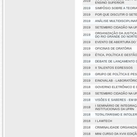
2019
ENSINO SUPERIOR
2019
SIMPÓSIO SOBRE A TEORI
2019
POR QUE DISCUTIR O SET
2019
ANÁLISE MULTIDISCIPLINA
2019
SETEMBRO CIDADÃO NA UFR
ORGANIZAÇÃO DA JUSTIÇA
2019
DO RIO GRANDE DO NORT
2019
EVENTO DE ABERTURA DO 
2019
OFICINAS DE ORATÓRIA
2019
ÉTICA, POLÍTICA E GEST
2019
DEBATE DE LANÇAMENTO D
2019
II TALENTOS EGRESSOS
2019
GRUPO DE POLÍTICA E PES
2019
EINOVALAB - LABORATÓR
2018
GOVERNO ELETRÔNICO E D
2018
SETEMBRO CIDADÃO NA U
2018
VISÕES E SABERES - EM B
I SEMINÁRIO DE INTEGRA
2018
INSTITUCIONAIS DA UFRN
2018
TOTALITARISMO E INTOLER
2018
I LAWTECH
2018
CRIMINALIDADE ORGANIZA
2018
MINI CURSO DA XVIII EDI