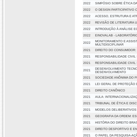
2022
SIMPÓSIO SOBRE ÉTICA DA
2022
O DESIGN PARTICIPATIVO
2022
ACESSO, ESTRUTURA E AT
2022
REVISÃO DE LITERATURA
2022
INTRODUÇÃO À ANÁLISE E
2022
EINOVALAB - LABORATÓRI
MONITORAMENTO E ASSISTÊ
2022
MULTIDISCIPLINAR
2021
DIREITO DO CONSUMIDOR
2021
RESPONSABILIDADE CIVIL 
2021
RESPONSABILIDADE CIVIL 
DESENVOLVIMENTO TECNOL
2021
DESENVOLVIMENTO
2021
SOCIEDADE ANÔNIMA DO F
2021
LEI GERAL DE PROTEÇÃO 
2021
DIREITO CANÔNICO
2021
AULA: INTERNACIONALIZA
2021
TRIBUNAL DE ÉTICA E DISC
2021
MODELOS DELIBERATIVOS
2021
GEOGRAFIA DA ORDEM: ES
2021
HISTÓRIA DO DIREITO BRA
2021
DIREITO DESPORTIVO E E
2021
O PAPEL DA PESQUISA-AÇ