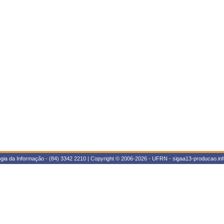
gia da Informação - (84) 3342 2210 | Copyright © 2006-2026 - UFRN - sigaa13-producao.inf