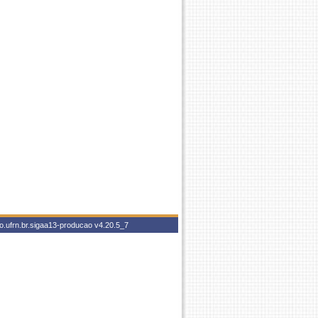
o.ufrn.br.sigaa13-producao
v4.20.5_7