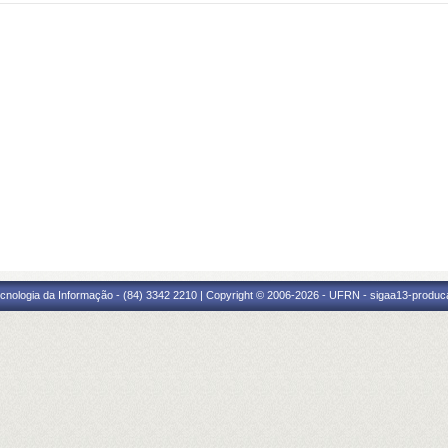
cnologia da Informação - (84) 3342 2210 | Copyright © 2006-2026 - UFRN - sigaa13-produca