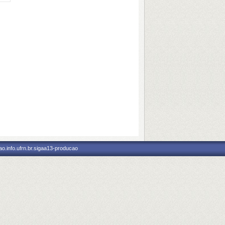
o.info.ufrn.br.sigaa13-producao