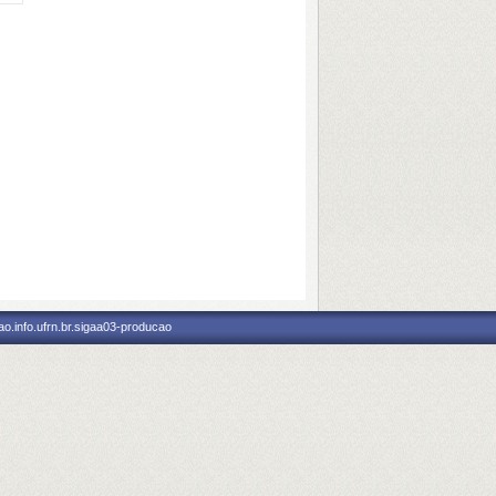
o.info.ufrn.br.sigaa03-producao