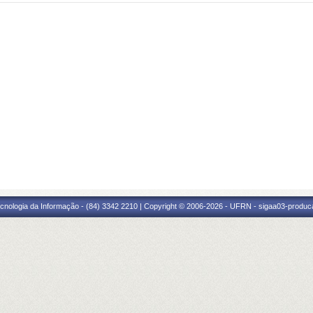
cnologia da Informação - (84) 3342 2210 | Copyright © 2006-2026 - UFRN - sigaa03-produca