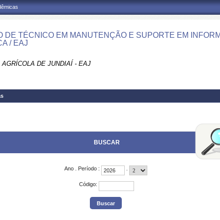
adêmicas
 DE TÉCNICO EM MANUTENÇÃO E SUPORTE EM INFORMÁT
A / EAJ
AGRÍCOLA DE JUNDIAÍ - EAJ
as
BUSCAR
Ano
.
Período
:
.
Código
: