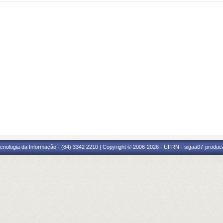
cnologia da Informação - (84) 3342 2210 | Copyright © 2006-2026 - UFRN - sigaa07-produca