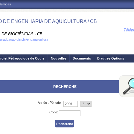
adêmicas
 DE ENGENHARIA DE AQUICULTURA / CB
Télép
DE BIOCIÊNCIAS - CB
.graduacao.ufrn.br/engaquicultura
rojet Pédagogique de Cours
Nouvelles
Documents
D'autres Options
RECHERCHE
Année
.
Période
:
.
Code
: