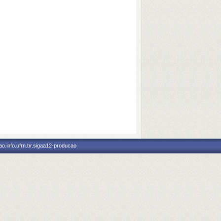
o.info.ufrn.br.sigaa12-producao