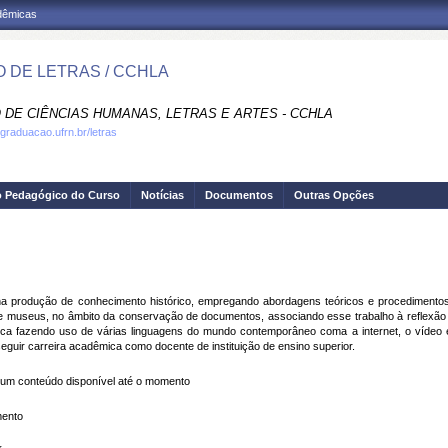
adêmicas
 DE LETRAS / CCHLA
 DE CIÊNCIAS HUMANAS, LETRAS E ARTES - CCHLA
.graduacao.ufrn.br/letras
o Pedagógico do Curso
Notícias
Documentos
Outras Opções
na produção de conhecimento histórico, empregando abordagens teóricos e procedimento
 e museus, no âmbito da conservação de documentos, associando esse trabalho à reflexão
ica fazendo uso de várias linguagens do mundo contemporâneo coma a internet, o vídeo e
guir carreira acadêmica como docente de instituição de ensino superior.
m conteúdo disponível até o momento
mento