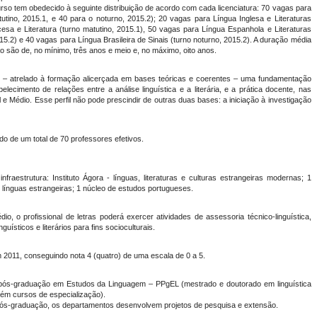
 tem obedecido à seguinte distribuição de acordo com cada licenciatura: 70 vagas para
utino, 2015.1, e 40 para o noturno, 2015.2); 20 vagas para Língua Inglesa e Literaturas
esa e Literatura (turno matutino, 2015.1), 50 vagas para Língua Espanhola e Literaturas
.2) e 40 vagas para Língua Brasileira de Sinais (turno noturno, 2015.2). A duração média
 são de, no mínimo, três anos e meio e, no máximo, oito anos.
atrelado à formação alicerçada em bases teóricas e coerentes – uma fundamentação
ecimento de relações entre a análise linguística e a literária, e a prática docente, nas
e Médio. Esse perfil não pode prescindir de outras duas bases: a iniciação à investigação
 um total de 70 professores efetivos.
tura: Instituto Ágora - línguas, literaturas e culturas estrangeiras modernas; 1
de línguas estrangeiras; 1 núcleo de estudos portugueses.
ofissional de letras poderá exercer atividades de assessoria técnico-linguística,
guísticos e literários para fins socioculturais.
11, conseguindo nota 4 (quatro) de uma escala de 0 a 5.
duação em Estudos da Linguagem – PPgEL (mestrado e doutorado em linguística
mbém cursos de especialização).
-graduação, os departamentos desenvolvem projetos de pesquisa e extensão.