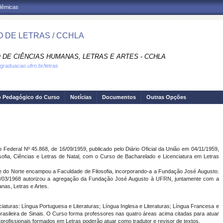
adêmicas
 DE LETRAS / CCHLA
 DE CIÊNCIAS HUMANAS, LETRAS E ARTES - CCHLA
.graduacao.ufrn.br/letras
o Pedagógico do Curso
Notícias
Documentos
Outras Opções
al Nº 45.868, de 16/09/1959, publicado pelo Diário Oficial da União em 04/11/1959,
sofia, Ciências e Letras de Natal, com o Curso de Bacharelado e Licenciatura em Letras
orte encampou a Faculdade de Filosofia, incorporando-a a Fundação José Augusto.
11/03/1968 autorizou a agregação da Fundação José Augusto à UFRN, juntamente com a
nas, Letras e Artes.
s: Língua Portuguesa e Literaturas; Língua Inglesa e Literaturas; Língua Francesa e
Brasileira de Sinais. O Curso forma professores nas quatro áreas acima citadas para atuar
profissionais formados em Letras poderão atuar como tradutor e revisor de textos.