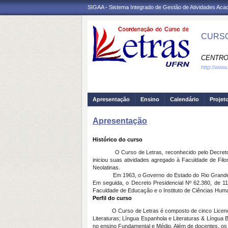
SIGAA - Sistema Integrado de Gestão de Atividades Ac
CURSO
CENTRO
http://www
Apresentação
Ensino
Calendário
Projet
Apresentação
Histórico do curso
O Curso de Letras, reconhecido pelo Decreto Feder
iniciou suas atividades agregado à Faculdade de Filo
Neolatinas.
Em 1963, o Governo do Estado do Rio Grande do N
Em seguida, o Decreto Presidencial Nº 62.380, de 
Faculdade de Educação e o Instituto de Ciências Huma
Perfil do curso
O Curso de Letras é composto de cinco Licenciatura
Literaturas; Língua Espanhola e Literaturas & Língua 
no ensino Fundamental e Médio. Além de docentes, os 