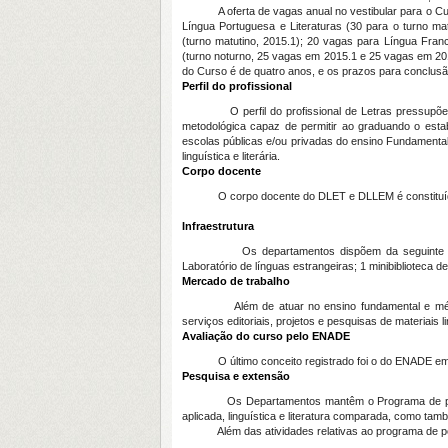
A oferta de vagas anual no vestibular para o Curso
Língua Portuguesa e Literaturas (30 para o turno mat
(turno matutino, 2015.1); 20 vagas para Língua Franc
(turno noturno, 25 vagas em 2015.1 e 25 vagas em 2015
do Curso é de quatro anos, e os prazos para conclusão
Perfil do profissional
O perfil do profissional de Letras pressupõe – 
metodológica capaz de permitir ao graduando o estabel
escolas públicas e/ou privadas do ensino Fundamental 
linguística e literária.
Corpo docente
O corpo docente do DLET e DLLEM é constituído de
Infraestrutura
Os departamentos dispõem da seguinte infraestru
Laboratório de línguas estrangeiras; 1 minibiblioteca 
Mercado de trabalho
Além de atuar no ensino fundamental e médio, o pr
serviços editoriais, projetos e pesquisas de materiais lin
Avaliação do curso pelo ENADE
O último conceito registrado foi o do ENADE em 20
Pesquisa e extensão
Os Departamentos mantêm o Programa de pós-gra
aplicada, linguística e literatura comparada, como ta
Além das atividades relativas ao programa de pós