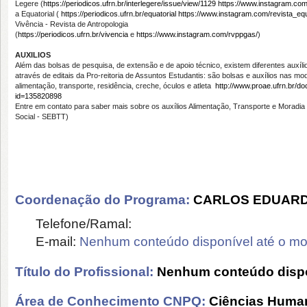
Legere (
https://periodicos.ufrn.br/interlegere/issue/view/1129
https://www.instagram.com/
a Equatorial (
https://periodicos.ufrn.br/equatorial
https://www.instagram.com/revista_equ
Vivência - Revista de Antropologia
(
https://periodicos.ufrn.br/vivencia
e
https://www.instagram.com/rvppgas/
)
AUXILIOS
Além das bolsas de pesquisa, de extensão e de apoio técnico, existem diferentes auxílio
através de editais da Pro-reitoria de Assuntos Estudantis: são bolsas e auxílios nas mo
alimentação, transporte, residência, creche, óculos e atleta
http://www.proae.ufrn.br/d
id=135820898
Entre em contato para saber mais sobre os auxílios Alimentação, Transporte e Moradia
Social - SEBTT)
Coordenação do Programa:
CARLOS EDUARD
Telefone/Ramal:
E-mail:
Nenhum conteúdo disponível até o m
Título do Profissional:
Nenhum conteúdo dispo
Área de Conhecimento CNPQ:
Ciências Huma