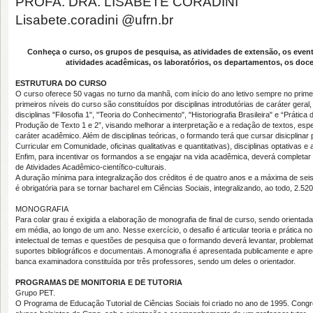
PROFA. DRA. LISABETE CORADINI
Lisabete.coradini @ufrn.br
Conheça o curso, os grupos de pesquisa, as atividades de extensão, os event
atividades acadêmicas, os laboratórios, os departamentos, os doce
ESTRUTURA DO CURSO
O curso oferece 50 vagas no turno da manhã, com início do ano letivo sempre no prim
primeiros níveis do curso são constituídos por disciplinas introdutórias de caráter geral,
disciplinas "Filosofia 1", "Teoria do Conhecimento", "Historiografia Brasileira" e “Prática 
Produção de Texto 1 e 2”, visando melhorar a interpretação e a redação de textos, esp
caráter acadêmico. Além de disciplinas teóricas, o formando terá que cursar disicplinar 
Curricular em Comunidade, oficinas qualitativas e quantitativas), disciplinas optativas 
Enfim, para incentivar os formandos a se engajar na vida acadêmica, deverá completar
de Atividades Acadêmico-científico-culturais.
A duração mínima para integralização dos créditos é de quatro anos e a máxima de sei
é obrigatória para se tornar bacharel em Ciências Sociais, integralizando, ao todo, 2.52
MONOGRAFIA
Para colar grau é exigida a elaboração de monografia de final de curso, sendo orientad
em média, ao longo de um ano. Nesse exercício, o desafio é articular teoria e prática 
intelectual de temas e questões de pesquisa que o formando deverá levantar, problemat
suportes bibliográficos e documentais. A monografia é apresentada publicamente e apr
banca examinadora constituída por três professores, sendo um deles o orientador.
PROGRAMAS DE MONITORIA E DE TUTORIA
Grupo PET.
O Programa de Educação Tutorial de Ciências Sociais foi criado no ano de 1995. Cong