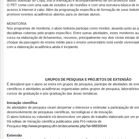
alunos bolsistas do Cnpq, sob a orientação e acompanhamento de um professor tutor.
O PET conta com uma sala de estudos e de reuniões e com uma estrutura básica de i
acesso à Internet à cabo. Além da programação específica de formação de seus bolsis
promove eventos acadêmicos abertos para os demais alunos.
MONITORIA
Nos programas de monitoria, o aluno bolsista participa como monitor, atuando junto ao 
disciplinas cobertas pelo projeto específico. Entre outras atividades, estes monitores a
curso na elaboração de fichamentos, resumos, principalmente nos dois níveis iniciais d
choque da passagem do ensino médio para o ensino universitário está sendo vivenciado 
com a elaboração acadêmica ainda é incipiente.
GRUPOS DE PESQUISA E PROJETOS DE EXTENSÃO
É desejável que o aluno se insira em grupos de pesquisa, participe de atividades de ex
científicos e atividades acadêmicas organizadas pelos grupos de pesquisa, laboratório
cursos de graduação e pós-graduação das áreas temáticas.
Iniciação científica
As atividades de pesquisa visam despertar o interesse e estimular a participação de es
desenvolvimento de pesquisas científicas, tecnológicas e de inovação.
O aluno bolsista ou voluntário irá desenvolver um plano de trabalho elaborado por um pr
Há editais de Iniciação científica publicados pela Pró-reitoria de
Pesquisa
http://www.propesq.ufrn.br/documento.php?id=98830044
Extensão