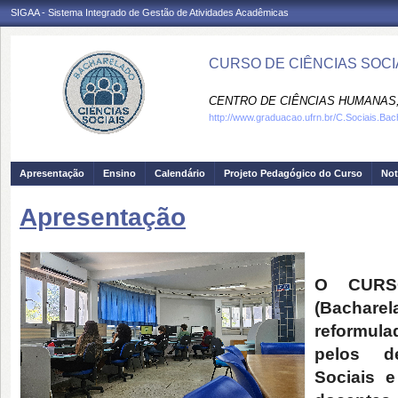
SIGAA - Sistema Integrado de Gestão de Atividades Acadêmicas
CURSO DE CIÊNCIAS SOCIA
CENTRO DE CIÊNCIAS HUMANAS,
http://www.graduacao.ufrn.br/C.Sociais.Bac
Apresentação
Ensino
Calendário
Projeto Pedagógico do Curso
Not
Apresentação
O CURS
(Bachar
reformul
pelos d
Sociais e