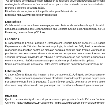
As atividades de extensão visam fortalecer as relações universidade/sociedade e contri
realização de diferentes ações acadêmicas, para a discussão de temas da sociedade
(cursos e projetos de atualização).
Há editais de Iniciação científica publicados pela Pró-reitoria de
Extensão
http://www.proex.ufrn.br/editais/lista
Laboratórios
Os laboratórios se constituem em espaços articuladores de iniciativas de apoio às ativi
pesquisa e extensão dos Departamentos das Ciências Sociais e da Antropologia, do Ce
Humanas, Letras e Artes (CCHLA).
LABEPECS
O Laboratório de Ensino Pesquisa e Extensão em Ciências Sociais (LABEPECS), ligad
Departamentos de Ciências Sociais e Antropologia, foi criado em 202, Realiza atividad
responder aos desafios postos às ciências sociais a partir de duas frentes. A primeira d
problemas do curso com os alunos e docentes na perspectiva de encontrar formas de e
segunda, promover atividades de reflexão e formação acerca dos desafios colocados à
em um momento histórico atravessado por mudanças profundas e disruptivas.
Segue o instagram do laboratório - https://www.instagram.com/labepecs.ufrn/?hl=pt-br
LabEtnogrIS
O Laboratório de Etnografia, Imagem e Som, criado em 2017, é ligado ao Departamento 
(DAN). Proporciona um apoio técnico às atividades realizadas pelos grupos de pesquis
treinamento etnográfico, à pesquisa, à extensão e produção de material sonoro e audio
discentes da graduação e da pós-graduação que escolham a Antropologia como opção di
REVISTAS
Quatro revistas são ligadas aos departamentos e pós-graduações de Ciências Sociais e
Chronos (
https://periodicos.ufrn.br/cronos
-
https://www.instagram.com/revistachronos/