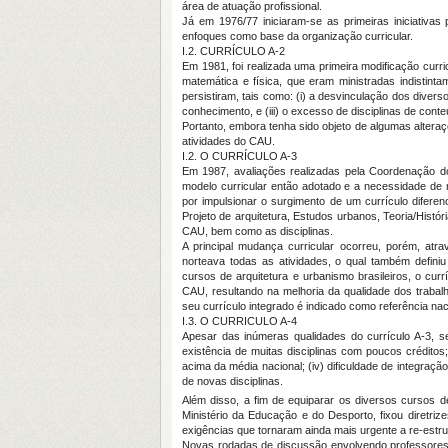
área de atuação profissional.
Já em 1976/77 iniciaram-se as primeiras iniciativa
enfoques como base da organização curricular.
I.2. CURRÍCULO A-2
Em 1981, foi realizada uma primeira modificação curric
matemática e física, que eram ministradas indistin
persistiram, tais como: (i) a desvinculação dos diverso
conhecimento, e (iii) o excesso de disciplinas de cont
Portanto, embora tenha sido objeto de algumas altera
atividades do CAU.
I.2. O CURRÍCULO A-3
Em 1987, avaliações realizadas pela Coordenação 
modelo curricular então adotado e a necessidade de
por impulsionar o surgimento de um currículo diferen
Projeto de arquitetura, Estudos urbanos, Teoria/Histó
CAU, bem como as disciplinas.
A principal mudança curricular ocorreu, porém, atr
norteava todas as atividades, o qual também defini
cursos de arquitetura e urbanismo brasileiros, o currí
CAU, resultando na melhoria da qualidade dos trabalh
seu currículo integrado é indicado como referência nac
I.3. O CURRICULO A-4
Apesar das inúmeras qualidades do currículo A-3, s
existência de muitas disciplinas com poucos créditos; 
acima da média nacional; (iv) dificuldade de integra
de novas disciplinas.
Além disso, a fim de equiparar os diversos cursos de 
Ministério da Educação e do Desporto, fixou diretriz
exigências que tornaram ainda mais urgente a re-estr
Novas rodadas de discussão envolvendo professores