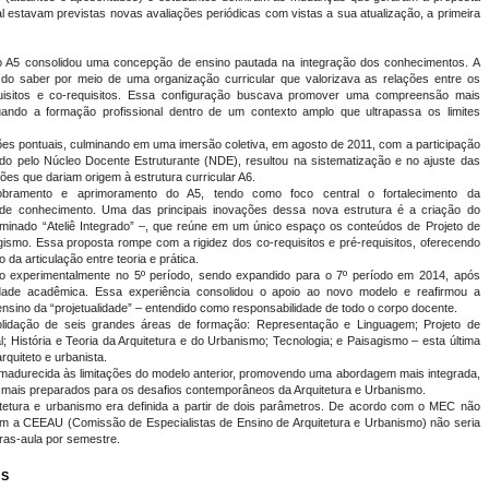
ual estavam previstas novas avaliações periódicas com vistas a sua atualização, a primeira
lo A5 consolidou uma concepção de ensino pautada na integração dos conhecimentos. A
do saber por meio de uma organização curricular que valorizava as relações entre os
uisitos e co-requisitos. Essa configuração buscava promover uma compreensão mais
uando a formação profissional dentro de um contexto amplo que ultrapassa os limites
ões pontuais, culminando em uma imersão coletiva, em agosto de 2011, com a participação
ado pelo Núcleo Docente Estruturante (NDE), resultou na sistematização e no ajuste das
xões que dariam origem à estrutura curricular A6.
bramento e aprimoramento do A5, tendo como foco central o fortalecimento da
as de conhecimento. Uma das principais inovações dessa nova estrutura é a criação do
ominado “Ateliê Integrado” –, que reúne em um único espaço os conteúdos de Projeto de
gismo. Essa proposta rompe com a rigidez dos co-requisitos e pré-requisitos, oferecendo
 da articulação entre teoria e prática.
tado experimentalmente no 5º período, sendo expandido para o 7º período em 2014, após
ade acadêmica. Essa experiência consolidou o apoio ao novo modelo e reafirmou a
 ensino da “projetualidade” – entendido como responsabilidade de todo o corpo docente.
olidação de seis grandes áreas de formação: Representação e Linguagem; Projeto de
al; História e Teoria da Arquitetura e do Urbanismo; Tecnologia; e Paisagismo – esta última
quiteto e urbanista.
amadurecida às limitações do modelo anterior, promovendo uma abordagem mais integrada,
nais mais preparados para os desafios contemporâneos da Arquitetura e Urbanismo.
tetura e urbanismo era definida a partir de dois parâmetros. De acordo com o MEC não
com a CEEAU (Comissão de Especialistas de Ensino de Arquitetura e Urbanismo) não seria
ras-aula por semestre.
OS