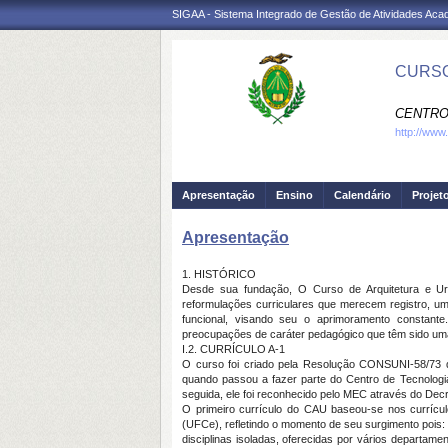
SIGAA - Sistema Integrado de Gestão de Atividades Ac
CURSO
CENTRO
http://www
Apresentação
Ensino
Calendário
Projet
Apresentação
1. HISTÓRICO
Desde sua fundação, O Curso de Arquitetura e Ur
reformulações curriculares que merecem registro, u
funcional, visando seu o aprimoramento constan
preocupações de caráter pedagógico que têm sido uma
I.2. CURRÍCULO A-1
O curso foi criado pela Resolução CONSUNI-58/73
quando passou a fazer parte do Centro de Tecnologi
seguida, ele foi reconhecido pelo MEC através do Decr
O primeiro currículo do CAU baseou-se nos currícu
(UFCe), refletindo o momento de seu surgimento pois: 
disciplinas isoladas, oferecidas por vários departam