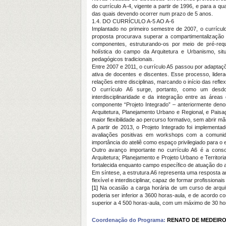
do currículo A-4, vigente a partir de 1996, e para a q
das quais devendo ocorrer num prazo de 5 anos.
1.4. DO CURRÍCULO A-5 AO A-6
Implantado no primeiro semestre de 2007, o currícu
proposta procurava superar a compartimentalização 
componentes, estruturando-os por meio de pré-req
holística do campo da Arquitetura e Urbanismo, sit
pedagógicos tradicionais.
Entre 2007 e 2011, o currículo A5 passou por adaptaç
ativa de docentes e discentes. Esse processo, lider
relações entre disciplinas, marcando o início das refle
O currículo A6 surge, portanto, como um desdo
interdisciplinaridade e da integração entre as áre
componente “Projeto Integrado” – anteriormente den
Arquitetura, Planejamento Urbano e Regional, e Paisa
maior flexibilidade ao percurso formativo, sem abrir mão
A partir de 2013, o Projeto Integrado foi implemen
avaliações positivas em workshops com a comunid
importância do ateliê como espaço privilegiado para o
Outro avanço importante no currículo A6 é a cons
Arquitetura; Planejamento e Projeto Urbano e Territori
fortalecida enquanto campo específico de atuação do ar
Em síntese, a estrutura A6 representa uma resposta 
flexível e interdisciplinar, capaz de formar profissio
[1]
Na ocasião a carga horária de um curso de arqui
poderia ser inferior a 3600 horas-aula, e de acordo 
superior a 4 500 horas-aula, com um máximo de 30 ho
Coordenação do Programa:
RENATO DE MEDEIR