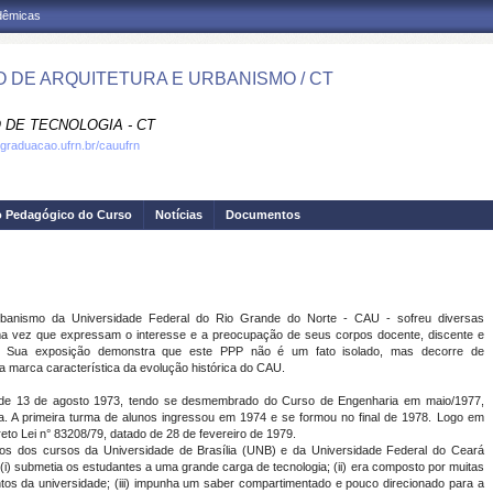
adêmicas
 DE ARQUITETURA E URBANISMO / CT
 DE TECNOLOGIA - CT
.graduacao.ufrn.br/cauufrn
o Pedagógico do Curso
Notícias
Documentos
banismo da Universidade Federal do Rio Grande do Norte - CAU - sofreu diversas
ma vez que expressam o interesse e a preocupação de seus corpos docente, discente e
te. Sua exposição demonstra que este PPP não é um fato isolado, mas decorre de
 marca característica da evolução histórica do CAU.
 de 13 de agosto 1973, tendo se desmembrado do Curso de Engenharia em maio/1977,
a. A primeira turma de alunos ingressou em 1974 e se formou no final de 1978. Logo em
eto Lei n° 83208/79, datado de 28 de fevereiro de 1979.
los dos cursos da Universidade de Brasília (UNB) e da Universidade Federal do Ceará
(i) submetia os estudantes a uma grande carga de tecnologia; (ii) era composto por muitas
entos da universidade; (iii) impunha um saber compartimentado e pouco direcionado para a