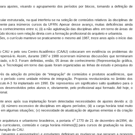
s para ajustes, visando o agrupamento dos períodos por blocos, tomando a definição de
ular estruturada, na qual interferiu-se na seleção de conteúdos relativos às disciplinas de
tamente para inúmeros cursos da UFRN. Apesar desse avanço, muitas deficiências ainda
s conhecimentos entre si, (ii) a não aglutinação das disciplinas afins em torno de áreas de
eúdo técnico sem relação direta com a formação profissional do arquiteto e urbanista.
ções, o currículo manteve-se praticamente o mesmo até 1987, treze anos após o início das
do CAU e pelo seu Centro Acadêmico (CAAU) colocaram em evidência os problemas do
 repensá-lo. Assim, durante 1987 e 1988 ocorreram inúmeras discussões que terminaram
ciado, o A-3. Foram definidas, então, 05 áreas de conhecimento (Representação gráfica,
ria, e Tecnologia) em torno das quais foram organizadas as linhas de estudo e pesquisa do
avés da adoção do princípio de “integração” de conteúdos e produtos acadêmicos, que
u o período como unidade mínima de integração. Proposta revolucionária no âmbito dos
culo A-3 foi implantado em 1990. Ele representou um significativo salto qualitativo para o
os desenvolvidos pelos alunos e, obviamente, pelo profissional aqui formado. Até hoje, o
ional.
ete anos após sua implantação foram detectadas necessidades de ajustes devido a: (i)
(ii) número excessivo de disciplinas em alguns períodos; (iii) a carga horária total muito
ção em algumas situações; (v) necessidade de atualização de algumas ementas e da criação
o
arquitetura e urbanismo brasileiros, a portaria n
1770 de 21 de dezembro de1994, do
es curriculares, conteúdo e carga horária mínimos
[1]
para cursos de graduação na área,
uturação do CAU.
 (atuantes e aposentados) e estudantes definiram as mudanças que geraram a proposta