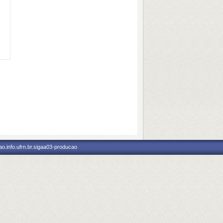
o.info.ufrn.br.sigaa03-producao