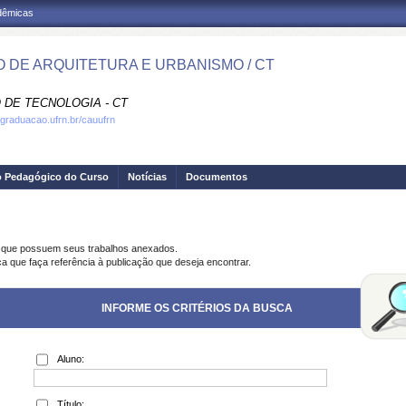
adêmicas
 DE ARQUITETURA E URBANISMO / CT
 DE TECNOLOGIA - CT
.graduacao.ufrn.br/cauufrn
o Pedagógico do Curso
Notícias
Documentos
s que possuem seus trabalhos anexados.
ca que faça referência à publicação que deseja encontrar.
INFORME OS CRITÉRIOS DA BUSCA
Aluno:
Título: