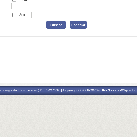
Ano:
cnologia da Informação - (84) 3342 2210 | Copyright © 2006-2026 - UFRN - sigaa03-produca