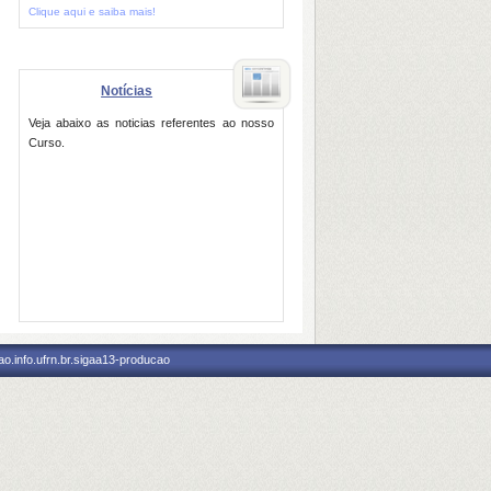
Clique aqui e saiba mais!
Notícias
Veja abaixo as noticias referentes ao nosso
Curso.
o.info.ufrn.br.sigaa13-producao