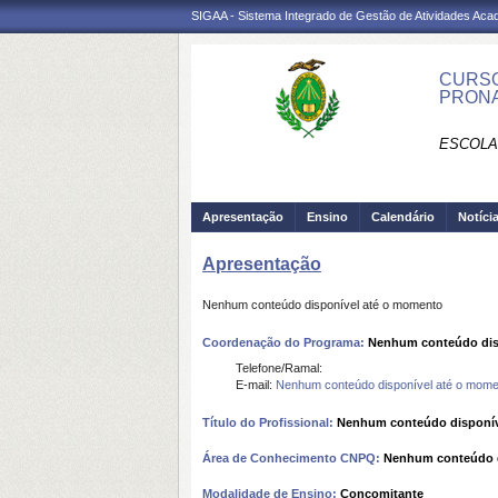
SIGAA - Sistema Integrado de Gestão de Atividades Ac
CURSO
PRONA
ESCOLA
Apresentação
Ensino
Calendário
Notíci
Apresentação
Nenhum conteúdo disponível até o momento
Coordenação do Programa:
Nenhum conteúdo dis
Telefone/Ramal:
E-mail:
Nenhum conteúdo disponível até o mome
Título do Profissional:
Nenhum conteúdo disponív
Área de Conhecimento CNPQ:
Nenhum conteúdo d
Modalidade de Ensino:
Concomitante