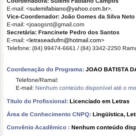
Coordenadora:
Sulemi Fabiano Campos
E-mail: <
sulemifabiano@yahoo.com.br
>.
Vice-Coordenador:
João Gomes da Silva Net
E-mail: <joaogsnt@gmail.com
Secretária:
Francinete Pedro dos Santos
E-mail: <
letraseadufrn@hotmail.com
>
Telefone: (84) 99474-6661 / (84) 3342-2250 Ram
Coordenação do Programa:
JOAO BATISTA D
Telefone/Ramal:
E-mail:
Nenhum conteúdo disponível até o m
Título do Profissional:
Licenciado em Letras
Área de Conhecimento CNPQ:
Lingüística, Let
Convênio Acadêmico :
Nenhum conteúdo disp