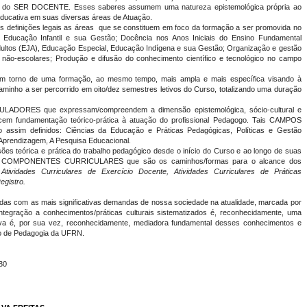
ão do SER DOCENTE. Esses saberes assumem uma natureza epistemológica própria ao
educativa em suas diversas áreas de Atuação.
definições legais as áreas que se constituem em foco da formação a ser promovida no
ducação Infantil e sua Gestão; Docência nos Anos Iniciais do Ensino Fundamental
dultos (EJA), Educação Especial, Educação Indígena e sua Gestão; Organização e gestão
não-escolares; Produção e difusão do conhecimento científico e tecnológico no campo
 em torno de uma formação, ao mesmo tempo, mais ampla e mais específica visando à
minho a ser percorrido em oito/dez semestres letivos do Curso, totalizando uma duração
ULADORES que expressam/compreendem a dimensão epistemológica, sócio-cultural e
cem fundamentação teórico-prática à atuação do profissional Pedagogo. Tais CAMPOS
ssim definidos: Ciências da Educação e Práticas Pedagógicas, Políticas e Gestão
 Aprendizagem, A Pesquisa Educacional.
ões teórica e prática do trabalho pedagógico desde o início do Curso e ao longo de suas
os COMPONENTES CURRICULARES que são os caminhos/formas para o alcance dos
:
Atividades Curriculares de Exercício Docente, Atividades Curriculares de Práticas
egistro.
adas com as mais significativas demandas de nossa sociedade na atualidade, marcada por
ntegração a conhecimentos/práticas culturais sistematizados é, reconhecidamente, uma
tiva é, por sua vez, reconhecidamente, mediadora fundamental desses conhecimentos e
so de Pedagogia da UFRN.
30