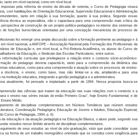
, tanto em nível nacional, como em nível local.
s impostas pela reforma do ensino da década de setenta, o Curso de Pedagogia visava
ista, com habilitações de Orientação Educacional, Supervisão Educacional e Administração
 contundentes, tanto em relação à sua formação, quanto à sua prática. Segundo essas
tência técnica ao especialista, não o capacitava para uma compreensão mais crítica da
 perspectiva de construção de um projeto político-pedagógico no interior dos sistemas de
nto de funções burocráticas orientadas por uma concepção mecanicista do processo de
fissionais fez emergir uma ampla discussão sobre a formação pertinente ao pedagogo e à
 em nível nacional, a ANFOPE – Associação Nacional pela Formação dos Profissionais da
rios de Educação e, em nível local, a Pró-Reitoria Acadêmica, os alunos do Curso de
alhadores da Educação, o Sindicato das Escolas Particulares, entre outros.
formulação curricular que privilegiasse a relação entre o contexto sócio-econômico-
ormação do pedagogo deveria capacitá-lo, tanto para a compreensão da dinâmica das
stemas educativos, como para uma compreensão e atuação sobre os processos de ensino-
r a docência, o ensino, como base, mas não limitar-se a ela, ampliando-a para uma
na instituição educativa, integrando a gestão pedagógica e a administrativa.
ona atualmente, foi pensado e implantado a partir de 1994. Nessa proposta busca-se
ompreensão das ciências que tratam da educação nas suas relações com o contexto e a
para o ensino nas séries iniciais do então Primeiro Grau”, hoje Ensino Fundamental, e de
 Ensino Médio;
upamento de disciplinas complementares em Núcleos Temáticos que reúnem estudos
 Literatura; Coordenação Pedagógica; Educação de Jovens e Adultos; Educação Especial;
 do Curso de Pedagogia, 1994, p. 6).
rca da educação e da atuação pedagógica na Educação Básica, o aluno pode, segundo sua
undar estudos nesse âmbito através de disciplinas complementares.
osseguimento de seus estudos ao nível de pós-graduação, visto que pode consolidar suas
ca na forma de um trabalho monográfico orientado que se constitui como exigência para