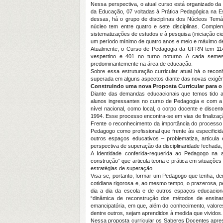
Nessa perspectiva, o atual curso está organizado da
da Educação, 07 voltadas à Prática Pedagógica na E
dessas, há o grupo de disciplinas dos Núcleos Temá
núcleo tem entre quatro e sete disciplinas. Compl
sistematizações de estudos e à pesquisa (iniciação ci
um período mínimo de quatro anos e meio e máximo de 
Atualmente, o Curso de Pedagogia da UFRN tem 1142
vespertino e 401 no turno noturno. A cada semes
predominantemente na área de educação.
Sobre essa estruturação curricular atual há o reco
superada em alguns aspectos diante das novas exigênc
Construindo uma nova Proposta Curricular para 
Diante das demandas educacionais que temos tido a
alunos ingressantes no curso de Pedagogia e com a
nível nacional, como local, o corpo docente e discen
1994. Esse processo encontra-se em vias de finalizaç
Frente o reconhecimento da importância do processo 
Pedagogo como profissional que frente às especifici
outros espaços educativos – problematiza, articula
perspectiva de superação da disciplinaridade fechada,
A Identidade conferida-requerida ao Pedagogo na a
construção” que articula teoria e prática em situaçõe
estratégias de superação.
Visa-se, portanto, formar um Pedagogo que tenha, dent
cotidiana rigorosa e, ao mesmo tempo, o prazerosa, pe
dia a dia da escola e de outros espaços educacio
“dinâmica de reconstrução dos métodos de ensinar 
emancipatória, em que, além do conhecimento, valores 
dentre outros, sejam aprendidos à medida que vividos.
Nessa proposta curricular os Saberes Docentes apre