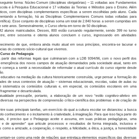
 seguinte forma: Núcleo Comum (disciplinas obrigatórias) – 11 voltadas aos Fundamentos
scola e à Pesquisa Educacional e 17 voltadas às Teorias e Métodos para o Ensino. Além
ticos, com disciplinas complementares específicas a serem escolhidas pelo aluno. Cada
ementando a formação, há as Disciplinas Complementares Comuns todas voltadas para
entífica). Esse conjunto de disciplinas soma um total de 2.840 horas a serem cumpridas em
sete anos. Semestralmente, o Curso oferta em torno de 50 disciplinas.
 alunos matriculados. Desses, 800 estão cursando regularmente, sendo 399 no turno
tre, entre sessenta e oitenta alunos concluem o curso, ingressando em atividades
nhecimento de que, embora ainda muito atual em seus princípios, encontra-se lacunar e
ias do contexto sócio-cultural que vivemos.
o Curso de Pedagogia
 partir das reformas legais que culminaram com a LDB 9394/96, com o novo perfil dos
 emergência dos novos campos de atuação demandados pela sociedade atual, tanto em
te começa a sentir a necessidade de reformular o atual currículo do curso vigente desde
ão.
educativo na mediação da cultura historicamente construída, urge pensar a formação do
dades de seus contextos de atuação – sistemas educacionais, escolas, salas de aulas ou
 e sistematiza os conteúdos culturais e, em especial, os conteúdos escolares em uma
 fragmentar e desarticulada.
tualidade pressupõe, portanto, a elaboração de um novo “estilo cognitivo-afetivo em
s diversas na perspectiva de compreensão crítico-científica dos problemas e de criação de
re suas principais tarefas, um exercício do qual a cultura escolar se distanciou: a busca
lo conhecimento e o incitamento à criatividade, à imaginação. Para que isso faça parte do
nais, é preciso que o Pedagogo aceite e assuma, em suas práticas pedagógicas, uma
e de aprender” que articule processos e resultados de forma integrada, inclusiva e
como a amizade, a cooperação, o respeito, a felicidade, a ética, a justiça, a honestidade
sentam-se como uma rede de relações que entrelaça elementos específicos das diversas