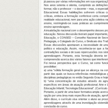
já passou por várias reformulações em sua organização
Nos anos setenta e oitenta, cumprindo as definiçõe
formar, não o professor – o docente – mas, o especial
Educacional. Essas habilitações sofrerem críticas
críticas, embora a formação conferisse certa compe
realidade educacional, nem para uma ação coletiva na
ensino, restringindo-se suas práticas ao cumprime
ensino-aprendizagem.
A insatisfação nacional com o desempenho desses pro
educação. Nessa discussão tiveram papel importante,
Educação, o CONSED – Conselho Nacional de Secretá
Pedagogia, o Colegiado do Curso, o Sindicato dos Trab
Essas discussões apontaram a necessidade de uma re
político e educação. Assim, reconhecia-se que a f
contradições sociais e de suas repercussões nos si
aprendizagem. Portanto, esta formação deveria te
compreensão acerca dos vários fatores que interferem 
Foi nessa perspectiva que o Curso, tal como funci
possibilitar:
a) uma “sólida formação geral que se alicerça na c
partir das quais se busca referências metodológicas 
disciplinas pedagógicas no então Segundo Grau e hoje
b) “uma concentração de estudos através do agr
específcos em áreas de atuação profissional: Arte e
Educação Infantil; Tecnologia Educacional”. (Currículo
Portanto, a partir de uma base formativa ampla ace
opção por uma área mais específica de atuação, aprof
Além disso, o currículo visa orientar o aluno ao pr
aprendizagens através de uma investigação sistemáti
conclusão do curso.