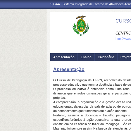
SIGAA - Sistema Integrado de Gestão de Atividades Ac
CURSO
CENTRO
http://www
Apresentação
Ensino
Calendário
Projet
Apresentação
O Curso de Pedagogia da UFRN, reconhecido desde ab
processo educativo que tem na docência a base de sua 
O processo educativo é entendido como uma rede d
dinâmica que envolve dimensões geral e particula
próprias.
A compreensão, a organização e a gestão dessa red
educacionais, da escola, da sala de aula ou de outro
do conhecimento que fundamentam a ação docente.
Portanto, assumir a docência – trabalho pedagóg
específicos/próprios à ação educativa na qual o pr
constituem na essência do fazer do Pedagogo. São es
Mas, não foi sempre assim. Na busca de atender às d