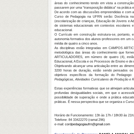
áreas do conhecimento tendo em vista a construç
passarem por uma “transposição didática” na prática 
De acordo com as discussões empreendidas e com as 
Curso de Pedagogia na UFRN serão: Docência na E
(escolarização de crianças, Educação de Jovens e A
de sistemas educacionais em contextos escolares e 
educacional.
O Currículo em construção estrutura-se, portanto,
autonomia formativa dos alunos-professores em um ca
média de quatro a cinco anos.
As disciplinas estão integradas em CAMPOS ARTIC
metodológica das áreas do conhecimento que forne
ARTICULADORES, em número de quatro (4), estão a
Educacional, A Escola e os Processos de Ensino e de
Objetivando alcançar uma articulação entre as dimens
3200 horas de duração, estão sendo pensados 
objetivos específicos da formação do Pedagogo
Pedagógicas,
Atividades Curriculares de Produção e R
Estas experiências formativas que se almejam articul
profundas desigualdades sociais, em que o acesso/i
possibilidade de superação e onde a prática educa
práticas. É nessa perspectiva que se organiza o Cur
Horário de Funcionamento: 13h às 17h / 18h30 às 21h
Telefone: 84 33422270 (ramal 296)
e-mail:
cordpedagogiaufrn@gmail.com