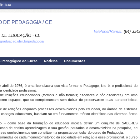
adêmicas
 DE PEDAGOGIA / CE
Telefone/Ramal:
(84) 334
 DE EDUCAÇÃO - CE
.graduacao.ufrn.br/pedagogia
o Pedagógico do Curso
Notícias
Documentos
ril de 1976, é uma licenciatura que visa formar o Pedagogo, isto é, o profissional do
identidade profissional.
e relações educacionais (formais e não-formais; escolares e não-escolares) em uma
r como espaços que se complementam sem deixar de preservarem suas características
e de relações enquanto processos desenvolvidos pelo educador, no âmbito de sistemas
s espaços educativos, baseiam-se em fundamentos teórico-científicos das diversas áreas
ico – como base da formação do educador implica definir um conjunto de SABERES
ocesso de ensino-aprendizagem e sua gestão, pautados e desenvolvidos na pesquisa, se
ses conhecimentos que constituem a proposta curricular do curso de Pedagogia.
emandas de cada momento histórico da sociedade em relação a esse profissional, o curso