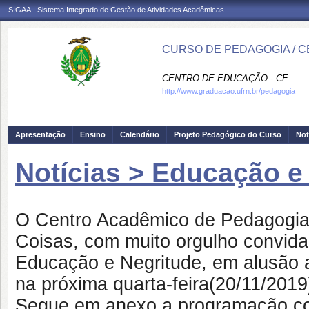
SIGAA - Sistema Integrado de Gestão de Atividades Acadêmicas
CURSO DE PEDAGOGIA / C
CENTRO DE EDUCAÇÃO - CE
http://www.graduacao.ufrn.br/pedagogia
Apresentação
Ensino
Calendário
Projeto Pedagógico do Curso
Not
Notícias > Educação e
O Centro Acadêmico de Pedagogia 
Coisas, com muito orgulho convida
Educação e Negritude, em alusão 
na próxima
quarta-
feira(20/11/2019
Segue em anexo a programação com