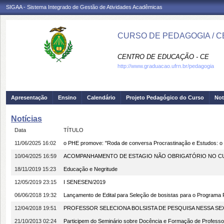
SIGAA - Sistema Integrado de Gestão de Atividades Acadêmicas
CURSO DE PEDAGOGIA / C
CENTRO DE EDUCAÇÃO - CE
http://www.graduacao.ufrn.br/pedagogia
Apresentação
Ensino
Calendário
Projeto Pedagógico do Curso
Not
Notícias
Data
TÍTULO
11/06/2025 16:02
o PHE promove: "Roda de conversa Procrastinação e Estudos: o
10/04/2025 16:59
ACOMPANHAMENTO DE ESTAGIO NÃO OBRIGATÓRIO NO CU
18/11/2019 15:23
Educação e Negritude
12/05/2019 23:15
I SENESEN/2019
06/06/2018 19:32
Lançamento de Edital para Seleção de bosistas para o Programa 
12/04/2018 19:51
PROFESSOR SELECIONA BOLSISTA DE PESQUISA NESSA SEXT
21/10/2013 02:24
Participem do Seminário sobre Docência e Formação de Profes