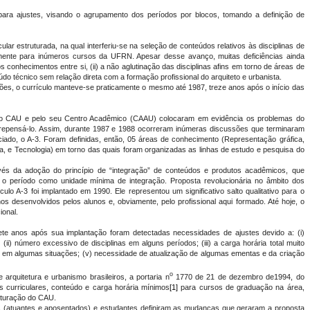
s para ajustes, visando o agrupamento dos períodos por blocos, tomando a definição de
ular estruturada, na qual interferiu-se na seleção de conteúdos relativos às disciplinas de
tamente para inúmeros cursos da UFRN. Apesar desse avanço, muitas deficiências ainda
s conhecimentos entre si, (ii) a não aglutinação das disciplinas afins em torno de áreas de
eúdo técnico sem relação direta com a formação profissional do arquiteto e urbanista.
ções, o currículo manteve-se praticamente o mesmo até 1987, treze anos após o início das
do CAU e pelo seu Centro Acadêmico (CAAU) colocaram em evidência os problemas do
 repensá-lo. Assim, durante 1987 e 1988 ocorreram inúmeras discussões que terminaram
ciado, o A-3. Foram definidas, então, 05 áreas de conhecimento (Representação gráfica,
ria, e Tecnologia) em torno das quais foram organizadas as linhas de estudo e pesquisa do
avés da adoção do princípio de “integração” de conteúdos e produtos acadêmicos, que
u o período como unidade mínima de integração. Proposta revolucionária no âmbito dos
culo A-3 foi implantado em 1990. Ele representou um significativo salto qualitativo para o
os desenvolvidos pelos alunos e, obviamente, pelo profissional aqui formado. Até hoje, o
ional.
ete anos após sua implantação foram detectadas necessidades de ajustes devido a: (i)
(ii) número excessivo de disciplinas em alguns períodos; (iii) a carga horária total muito
ção em algumas situações; (v) necessidade de atualização de algumas ementas e da criação
o
arquitetura e urbanismo brasileiros, a portaria n
1770 de 21 de dezembro de1994, do
es curriculares, conteúdo e carga horária mínimos
[1]
para cursos de graduação na área,
uturação do CAU.
 (atuantes e aposentados) e estudantes definiram as mudanças que geraram a proposta