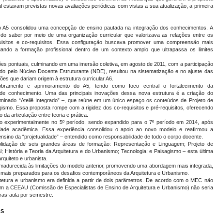
ual estavam previstas novas avaliações periódicas com vistas a sua atualização, a primeira
lo A5 consolidou uma concepção de ensino pautada na integração dos conhecimentos. A
do saber por meio de uma organização curricular que valorizava as relações entre os
uisitos e co-requisitos. Essa configuração buscava promover uma compreensão mais
uando a formação profissional dentro de um contexto amplo que ultrapassa os limites
ões pontuais, culminando em uma imersão coletiva, em agosto de 2011, com a participação
ado pelo Núcleo Docente Estruturante (NDE), resultou na sistematização e no ajuste das
xões que dariam origem à estrutura curricular A6.
bramento e aprimoramento do A5, tendo como foco central o fortalecimento da
as de conhecimento. Uma das principais inovações dessa nova estrutura é a criação do
ominado “Ateliê Integrado” –, que reúne em um único espaço os conteúdos de Projeto de
gismo. Essa proposta rompe com a rigidez dos co-requisitos e pré-requisitos, oferecendo
 da articulação entre teoria e prática.
tado experimentalmente no 5º período, sendo expandido para o 7º período em 2014, após
ade acadêmica. Essa experiência consolidou o apoio ao novo modelo e reafirmou a
 ensino da “projetualidade” – entendido como responsabilidade de todo o corpo docente.
olidação de seis grandes áreas de formação: Representação e Linguagem; Projeto de
al; História e Teoria da Arquitetura e do Urbanismo; Tecnologia; e Paisagismo – esta última
quiteto e urbanista.
amadurecida às limitações do modelo anterior, promovendo uma abordagem mais integrada,
nais mais preparados para os desafios contemporâneos da Arquitetura e Urbanismo.
tetura e urbanismo era definida a partir de dois parâmetros. De acordo com o MEC não
com a CEEAU (Comissão de Especialistas de Ensino de Arquitetura e Urbanismo) não seria
ras-aula por semestre.
OS