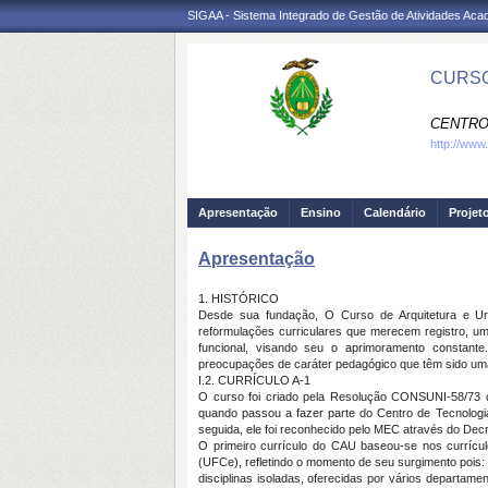
SIGAA - Sistema Integrado de Gestão de Atividades Ac
CURSO
CENTRO
http://www
Apresentação
Ensino
Calendário
Projet
Apresentação
1. HISTÓRICO
Desde sua fundação, O Curso de Arquitetura e Ur
reformulações curriculares que merecem registro, u
funcional, visando seu o aprimoramento constan
preocupações de caráter pedagógico que têm sido uma
I.2. CURRÍCULO A-1
O curso foi criado pela Resolução CONSUNI-58/73
quando passou a fazer parte do Centro de Tecnologi
seguida, ele foi reconhecido pelo MEC através do Decr
O primeiro currículo do CAU baseou-se nos currícu
(UFCe), refletindo o momento de seu surgimento pois: 
disciplinas isoladas, oferecidas por vários departam