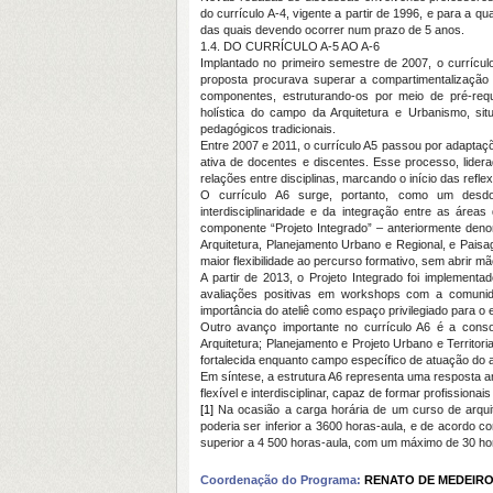
do currículo A-4, vigente a partir de 1996, e para a q
das quais devendo ocorrer num prazo de 5 anos.
1.4. DO CURRÍCULO A-5 AO A-6
Implantado no primeiro semestre de 2007, o currícu
proposta procurava superar a compartimentalização 
componentes, estruturando-os por meio de pré-req
holística do campo da Arquitetura e Urbanismo, sit
pedagógicos tradicionais.
Entre 2007 e 2011, o currículo A5 passou por adaptaç
ativa de docentes e discentes. Esse processo, lider
relações entre disciplinas, marcando o início das refle
O currículo A6 surge, portanto, como um desdo
interdisciplinaridade e da integração entre as áre
componente “Projeto Integrado” – anteriormente den
Arquitetura, Planejamento Urbano e Regional, e Paisa
maior flexibilidade ao percurso formativo, sem abrir mão
A partir de 2013, o Projeto Integrado foi implemen
avaliações positivas em workshops com a comunid
importância do ateliê como espaço privilegiado para o
Outro avanço importante no currículo A6 é a cons
Arquitetura; Planejamento e Projeto Urbano e Territori
fortalecida enquanto campo específico de atuação do ar
Em síntese, a estrutura A6 representa uma resposta 
flexível e interdisciplinar, capaz de formar profissio
[1]
Na ocasião a carga horária de um curso de arqui
poderia ser inferior a 3600 horas-aula, e de acordo 
superior a 4 500 horas-aula, com um máximo de 30 ho
Coordenação do Programa:
RENATO DE MEDEIR