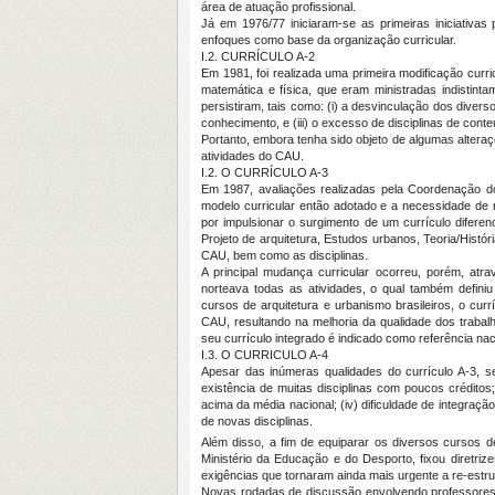
área de atuação profissional.
Já em 1976/77 iniciaram-se as primeiras iniciativa
enfoques como base da organização curricular.
I.2. CURRÍCULO A-2
Em 1981, foi realizada uma primeira modificação curric
matemática e física, que eram ministradas indistin
persistiram, tais como: (i) a desvinculação dos diverso
conhecimento, e (iii) o excesso de disciplinas de cont
Portanto, embora tenha sido objeto de algumas altera
atividades do CAU.
I.2. O CURRÍCULO A-3
Em 1987, avaliações realizadas pela Coordenação 
modelo curricular então adotado e a necessidade de
por impulsionar o surgimento de um currículo diferen
Projeto de arquitetura, Estudos urbanos, Teoria/Histó
CAU, bem como as disciplinas.
A principal mudança curricular ocorreu, porém, atr
norteava todas as atividades, o qual também defini
cursos de arquitetura e urbanismo brasileiros, o currí
CAU, resultando na melhoria da qualidade dos trabalh
seu currículo integrado é indicado como referência nac
I.3. O CURRICULO A-4
Apesar das inúmeras qualidades do currículo A-3, s
existência de muitas disciplinas com poucos créditos; 
acima da média nacional; (iv) dificuldade de integra
de novas disciplinas.
Além disso, a fim de equiparar os diversos cursos de 
Ministério da Educação e do Desporto, fixou diretriz
exigências que tornaram ainda mais urgente a re-estr
Novas rodadas de discussão envolvendo professores