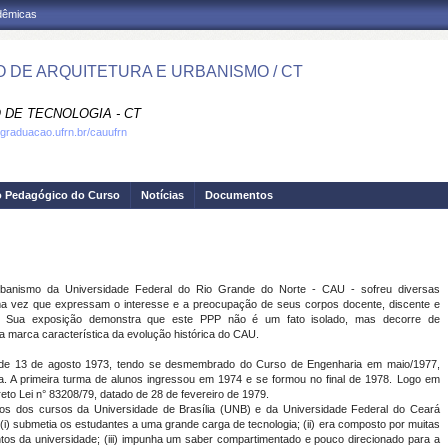
adêmicas
 DE ARQUITETURA E URBANISMO / CT
 DE TECNOLOGIA - CT
.graduacao.ufrn.br/cauufrn
o Pedagógico do Curso
Notícias
Documentos
banismo da Universidade Federal do Rio Grande do Norte - CAU - sofreu diversas
ma vez que expressam o interesse e a preocupação de seus corpos docente, discente e
te. Sua exposição demonstra que este PPP não é um fato isolado, mas decorre de
 marca característica da evolução histórica do CAU.
 de 13 de agosto 1973, tendo se desmembrado do Curso de Engenharia em maio/1977,
a. A primeira turma de alunos ingressou em 1974 e se formou no final de 1978. Logo em
eto Lei n° 83208/79, datado de 28 de fevereiro de 1979.
los dos cursos da Universidade de Brasília (UNB) e da Universidade Federal do Ceará
(i) submetia os estudantes a uma grande carga de tecnologia; (ii) era composto por muitas
entos da universidade; (iii) impunha um saber compartimentado e pouco direcionado para a